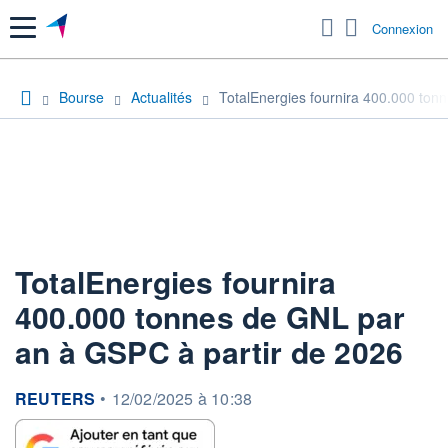
Menu
Connexion
Bourse
Actualités
TotalEnergies fournira 400.000 ton
TotalEnergies fournira
400.000 tonnes de GNL par
an à GSPC à partir de 2026
information fournie par
REUTERS
•
12/02/2025 à 10:38