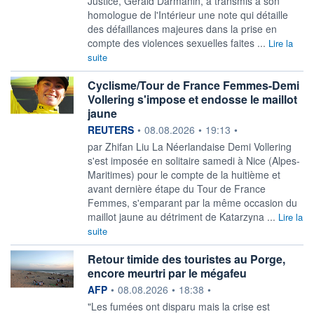
Justice, Gérald Darmanin, a transmis à son
homologue de l'Intérieur une note qui détaille
des défaillances majeures dans la prise en
compte des violences sexuelles faites ...
Lire la
suite
Cyclisme/Tour de France Femmes-Demi
Vollering s'impose et endosse le maillot
jaune
information fournie par
REUTERS
•
08.08.2026
•
19:13
•
par Zhifan Liu La Néerlandaise Demi Vollering
s'est imposée en solitaire ‌samedi à Nice (Alpes-
Maritimes) pour le compte de la huitième et
avant dernière étape du Tour de France
Femmes, s'emparant par la même ​occasion du
maillot jaune au détriment de Katarzyna ...
Lire la
suite
Retour timide des touristes au Porge,
encore meurtri par le mégafeu
information fournie par
AFP
•
08.08.2026
•
18:38
•
"Les fumées ont disparu mais la crise est