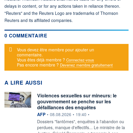
delays in content, or for any actions taken in reliance thereon.
"Reuters" and the Reuters Logo are trademarks of Thomson
Reuters and its affiliated companies.
0 COMMENTAIRE
Message d'alerte
Vous devez être membre pour ajouter un
commentaire.
Vous êtes déjà membre ?
Connectez-vous
Pas encore membre ?
Devenez membre gratuitement
A LIRE AUSSI
Violences sexuelles sur mineurs: le
gouvernement se penche sur les
défaillances des enquêtes
information fournie par
AFP
•
08.08.2026
•
19:40
•
Dossiers "fantômes", enquêtes à l'abandon ou
perdues, manque d'effectifs... Le ministre de la