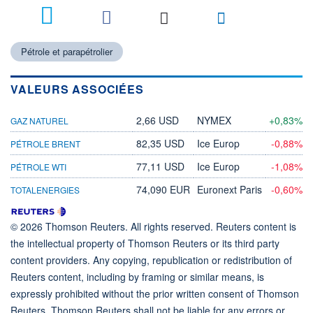
Pétrole et parapétrolier
VALEURS ASSOCIÉES
2,66 USD
NYMEX
+0,83%
GAZ NATUREL
82,35 USD
Ice Europ
-0,88%
PÉTROLE BRENT
77,11 USD
Ice Europ
-1,08%
PÉTROLE WTI
74,090 EUR
Euronext Paris
-0,60%
TOTALENERGIES
© 2026 Thomson Reuters. All rights reserved. Reuters content is
the intellectual property of Thomson Reuters or its third party
content providers. Any copying, republication or redistribution of
Reuters content, including by framing or similar means, is
expressly prohibited without the prior written consent of Thomson
Reuters. Thomson Reuters shall not be liable for any errors or