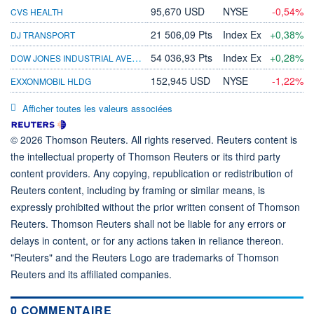
95,670 USD
NYSE
-0,54%
CVS HEALTH
21 506,09 Pts
Index Ex
+0,38%
DJ TRANSPORT
DOW JONES INDUSTRIAL AVERAGE
54 036,93 Pts
Index Ex
+0,28%
152,945 USD
NYSE
-1,22%
EXXONMOBIL HLDG
Afficher toutes les valeurs associées
© 2026 Thomson Reuters. All rights reserved. Reuters content is
the intellectual property of Thomson Reuters or its third party
content providers. Any copying, republication or redistribution of
Reuters content, including by framing or similar means, is
expressly prohibited without the prior written consent of Thomson
Reuters. Thomson Reuters shall not be liable for any errors or
delays in content, or for any actions taken in reliance thereon.
"Reuters" and the Reuters Logo are trademarks of Thomson
Reuters and its affiliated companies.
0 COMMENTAIRE