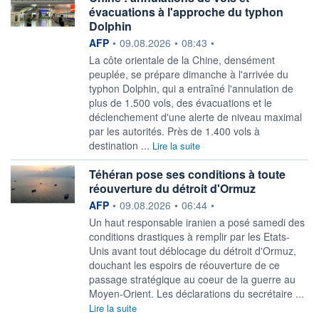
évacuations à l'approche du typhon
Dolphin
information fournie par
AFP
•
09.08.2026
•
08:43
•
La côte orientale de la Chine, densément
peuplée, se prépare dimanche à l'arrivée du
typhon Dolphin, qui a entraîné l'annulation de
plus de 1.500 vols, des évacuations et le
déclenchement d'une alerte de niveau maximal
par les autorités. Près de 1.400 vols à
destination ...
Lire la suite
Téhéran pose ses conditions à toute
réouverture du détroit d'Ormuz
information fournie par
AFP
•
09.08.2026
•
06:44
•
Un haut responsable iranien a posé samedi des
conditions drastiques à remplir par les Etats-
Unis avant tout déblocage du détroit d'Ormuz,
douchant les espoirs de réouverture de ce
passage stratégique au coeur de la guerre au
Moyen-Orient. Les déclarations du secrétaire ...
Lire la suite