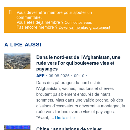
Message d'alerte
Vous devez être membre pour ajouter un
commentaire.
Vous êtes déjà membre ?
Connectez-vous
Pas encore membre ?
Devenez membre gratuitement
A LIRE AUSSI
Dans le nord-est de l'Afghanistan, une
ruée vers l'or qui bouleverse vies et
paysages
information fournie par
AFP
•
09.08.2026
•
09:10
•
Dans des pâturages du nord-est de
l'Afghanistan, vaches, moutons et chèvres
broutent paisiblement entourés de hauts
sommets. Mais dans une vallée proche, où des
dizaines d'excavateurs dévorent la montagne, la
ruée vers l'or bouleverse vies et paysages.
"Avant, ...
Lire la suite
Chine : annulations de vols et