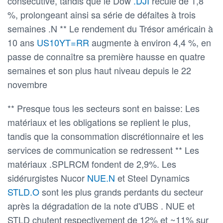
consécutive, tandis que le Dow
.DJI
recule de 1,8
%, prolongeant ainsi sa série de défaites à trois
semaines .N ** Le rendement du Trésor américain à
10 ans
US10YT=RR
augmente à environ 4,4 %, en
passe de connaître sa première hausse en quatre
semaines et son plus haut niveau depuis le 22
novembre
** Presque tous les secteurs sont en baisse: Les
matériaux et les obligations se replient le plus,
tandis que la consommation discrétionnaire et les
services de communication se redressent ** Les
matériaux .SPLRCM fondent de 2,9%. Les
sidérurgistes Nucor
NUE.N
et Steel Dynamics
STLD.O
sont les plus grands perdants du secteur
après la dégradation de la note d'UBS . NUE et
STLD chutent respectivement de 12% et ~11% sur