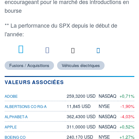
encourageant pour le marché des introductions en
bourse
** La performance du SPX depuis le début de
l'année:
Fusions / Acquisitions
Véhicules électriques
VALEURS ASSOCIÉES
259,3200 USD
NASDAQ
+0,71%
ADOBE
11,845 USD
NYSE
-1,90%
ALBERTSONS CO RG-A
362,4300 USD
NASDAQ
-4,03%
ALPHABET-A
311,0000 USD
NASDAQ
+0,52%
APPLE
240,170 USD
NYSE
+1,27%
BOEING CO