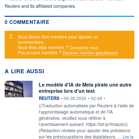
Reuters and its affiliated companies.
0 COMMENTAIRE
Message d'alerte
Vous devez être membre pour ajouter un
commentaire.
Vous êtes déjà membre ?
Connectez-vous
Pas encore membre ?
Devenez membre gratuitement
A LIRE AUSSI
Le modèle d'IA de Meta pirate une autre
entreprise lors d'un test
information fournie par
REUTERS
•
06.08.2026
•
02:48
•
((Traduction automatisée par Reuters à l'aide de
l'apprentissage automatique et de l'IA
générative, veuillez vous référer à
l'avertissement suivant: https://bit.ly/rtrsauto))
(Rédaction révisée pour ajouter des précisions
sur les préoccupations des législateurs, ...
Lire la