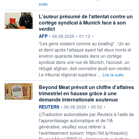
suite
L'auteur présumé de l'attentat contre un
cortège syndical à Munich face à son
verdict
information fournie par
AFP
•
06.08.2026
•
01:12
•
"Les gens volaient comme au bowling" : Un an
et demi après l'attaque ayant fait deux morts et
environ quarante blessés dans un cortège
syndical dans une rue de Munich, l'accusé, un
réfugié afghan, doit connaître jeudi son verdict.
Le tribunal régional supérieur ...
Lire la suite
Beyond Meat prévoit un chiffre d'affaires
trimestriel en hausse grâce à une
demande internationale soutenue
information fournie par
REUTERS
•
06.08.2026
•
00:52
•
((Traduction automatisée par Reuters à l'aide de
l'apprentissage automatique et de l'IA
générative, veuillez vous référer à
l'avertissement suivant: https://bit.ly/rtrsauto))
Beyond Meat BYND.O , fabricant de substituts