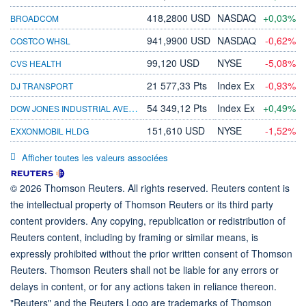
418,2800 USD
NASDAQ
+0,03%
BROADCOM
941,9900 USD
NASDAQ
-0,62%
COSTCO WHSL
99,120 USD
NYSE
-5,08%
CVS HEALTH
21 577,33 Pts
Index Ex
-0,93%
DJ TRANSPORT
DOW JONES INDUSTRIAL AVERAGE
54 349,12 Pts
Index Ex
+0,49%
151,610 USD
NYSE
-1,52%
EXXONMOBIL HLDG
Afficher toutes les valeurs associées
© 2026 Thomson Reuters. All rights reserved. Reuters content is
the intellectual property of Thomson Reuters or its third party
content providers. Any copying, republication or redistribution of
Reuters content, including by framing or similar means, is
expressly prohibited without the prior written consent of Thomson
Reuters. Thomson Reuters shall not be liable for any errors or
delays in content, or for any actions taken in reliance thereon.
"Reuters" and the Reuters Logo are trademarks of Thomson