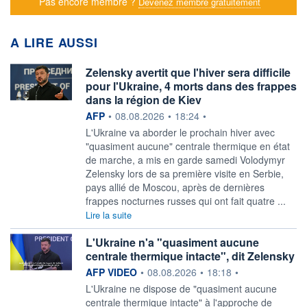
Pas encore membre ?
Devenez membre gratuitement
A LIRE AUSSI
Zelensky avertit que l'hiver sera difficile
pour l'Ukraine, 4 morts dans des frappes
dans la région de Kiev
information fournie par
AFP
•
08.08.2026
•
18:24
•
L'Ukraine va aborder le prochain hiver avec
"quasiment aucune" centrale thermique en état
de marche, a mis en garde samedi Volodymyr
Zelensky lors de sa première visite en Serbie,
pays allié de Moscou, après de dernières
frappes nocturnes russes qui ont fait quatre ...
Lire la suite
L'Ukraine n'a "quasiment aucune
centrale thermique intacte", dit Zelensky
information fournie par
AFP VIDEO
•
08.08.2026
•
18:18
•
L'Ukraine ne dispose de "quasiment aucune
centrale thermique intacte" à l'approche de