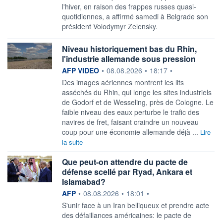
l'hiver, en raison des frappes russes quasi-
quotidiennes, a affirmé samedi à Belgrade son
président Volodymyr Zelensky.
Niveau historiquement bas du Rhin,
l'industrie allemande sous pression
information fournie par
AFP VIDEO
•
08.08.2026
•
18:17
•
Des images aériennes montrent les lits
asséchés du Rhin, qui longe les sites industriels
de Godorf et de Wesseling, près de Cologne. Le
faible niveau des eaux perturbe le trafic des
navires de fret, faisant craindre un nouveau
coup pour une économie allemande déjà ...
Lire
la suite
Que peut-on attendre du pacte de
défense scellé par Ryad, Ankara et
Islamabad?
information fournie par
AFP
•
08.08.2026
•
18:01
•
S'unir face à un Iran belliqueux et prendre acte
des défaillances américaines: le pacte de