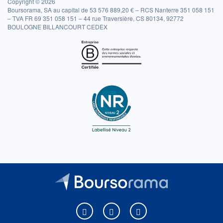
Copyright © 2026
Boursorama, SA au capital de 53 576 889,20 € – RCS Nanterre 351 058 151
– TVA FR 69 351 058 151 – 44 rue Traversière, CS 80134, 92772
BOULOGNE BILLANCOURT CEDEX
Boursorama sur Facebook
Boursorama sur X
Boursorama sur Youtu