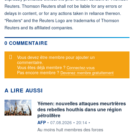
Reuters. Thomson Reuters shall not be liable for any errors or
delays in content, or for any actions taken in reliance thereon.
"Reuters" and the Reuters Logo are trademarks of Thomson
Reuters and its affiliated companies.
0 COMMENTAIRE
Message d'alerte
Vous devez être membre pour ajouter un
commentaire.
Vous êtes déjà membre ?
Connectez-vous
Pas encore membre ?
Devenez membre gratuitement
A LIRE AUSSI
Yémen: nouvelles attaques meurtrières
des rebelles houthis dans une région
pétrolifère
information fournie par
AFP
•
07.08.2026
•
20:14
•
Au moins huit membres des forces