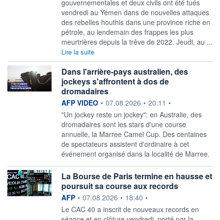
gouvernementales et deux civils ont été tués
vendredi au Yémen dans de nouvelles attaques
des rebelles houthis dans une province riche en
pétrole, au lendemain des frappes les plus
meurtrières depuis la trêve de 2022. Jeudi, au ...
Lire la suite
Dans l'arrière-pays australien, des
jockeys s'affrontent à dos de
dromadaires
information fournie par
AFP VIDEO
•
07.08.2026
•
20:11
•
"Un jockey reste un jockey": en Australie, des
dromadaires sont les stars d'une course
annuelle, la Marree Camel Cup. Des centaines
de spectateurs assistent d'ordinaire à cet
événement organisé dans la localité de Marree.
La Bourse de Paris termine en hausse et
poursuit sa course aux records
information fournie par
AFP
•
07.08.2026
•
18:40
•
Le CAC 40 a inscrit de nouveaux records en
séance et en clôture vendredi, porté par la