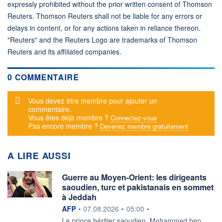
expressly prohibited without the prior written consent of Thomson
Reuters. Thomson Reuters shall not be liable for any errors or
delays in content, or for any actions taken in reliance thereon.
"Reuters" and the Reuters Logo are trademarks of Thomson
Reuters and its affiliated companies.
0 COMMENTAIRE
Message d'alerte
Vous devez être membre pour ajouter un
commentaire.
Vous êtes déjà membre ?
Connectez-vous
Pas encore membre ?
Devenez membre gratuitement
A LIRE AUSSI
Guerre au Moyen-Orient: les dirigeants
saoudien, turc et pakistanais en sommet
à Jeddah
information fournie par
AFP
•
07.08.2026
•
05:00
•
Le prince héritier saoudien, Mohammed ben