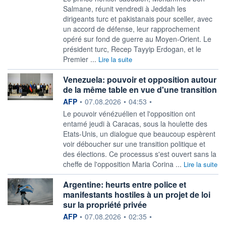
Salmane, réunit vendredi à Jeddah les
dirigeants turc et pakistanais pour sceller, avec
un accord de défense, leur rapprochement
opéré sur fond de guerre au Moyen-Orient. Le
président turc, Recep Tayyip Erdogan, et le
Premier ...
Lire la suite
Venezuela: pouvoir et opposition autour
de la même table en vue d'une transition
information fournie par
AFP
•
07.08.2026
•
04:53
•
Le pouvoir vénézuélien et l'opposition ont
entamé jeudi à Caracas, sous la houlette des
Etats-Unis, un dialogue que beaucoup espèrent
voir déboucher sur une transition politique et
des élections. Ce processus s'est ouvert sans la
cheffe de l'opposition Maria Corina ...
Lire la suite
Argentine: heurts entre police et
manifestants hostiles à un projet de loi
sur la propriété privée
information fournie par
AFP
•
07.08.2026
•
02:35
•