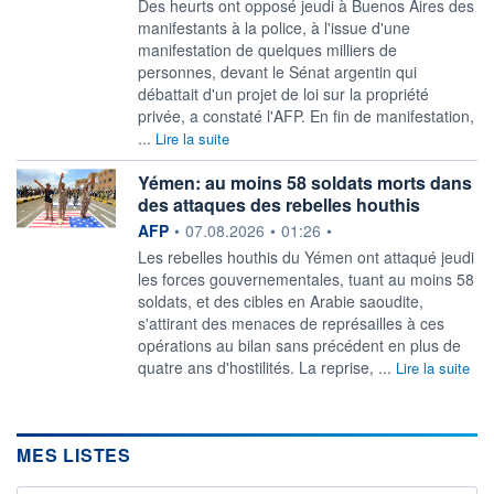
Des heurts ont opposé jeudi à Buenos Aires des
manifestants à la police, à l'issue d'une
manifestation de quelques milliers de
personnes, devant le Sénat argentin qui
débattait d'un projet de loi sur la propriété
privée, a constaté l'AFP. En fin de manifestation,
...
Lire la suite
Yémen: au moins 58 soldats morts dans
des attaques des rebelles houthis
information fournie par
AFP
•
07.08.2026
•
01:26
•
Les rebelles houthis du Yémen ont attaqué jeudi
les forces gouvernementales, tuant au moins 58
soldats, et des cibles en Arabie saoudite,
s'attirant des menaces de représailles à ces
opérations au bilan sans précédent en plus de
quatre ans d'hostilités. La reprise, ...
Lire la suite
MES LISTES