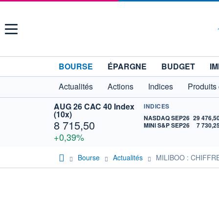
Menu
BOURSE
ÉPARGNE
BUDGET
IM
Actualités
Actions
Indices
Produits
AUG 26 CAC 40 Index
INDICES
(10x)
NASDAQ SEP26
29 476,5
8 715,50
MINI S&P SEP26
7 730,2
+0,39%
Bourse
Actualités
MILIBOO : CHIFFR