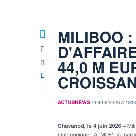
MILIBOO :
D'AFFAIRE
44,0 M EU
CROISSAN
information fournie par
ACTUSNEWS
•
04/06/2026 à 18:0
Mil
Chavanod, le 4 juin 2026 –
mnémonique : ALMLB), la marque