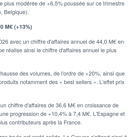
sse plus modérée de +6,5% poussée sur ce trimestre
, Belgique).
4,0 M€ (+13%)
2026 avec un chiffre d'affaires annuel de 44,0 M€ en
éalise ainsi le chiffre d'affaires annuel le plus
a hausse des volumes, de l'ordre de +20%, ainsi que
produits notamment des « best sellers ». L'effet prix
 un chiffre d'affaires de 36,6 M€ en croissance de
he une progression de +10,4% à 7,4 M€. L'Espagne et
plus contributeurs après la France.
arge brute est resté solide. Le Groupe s'attend ainsi à