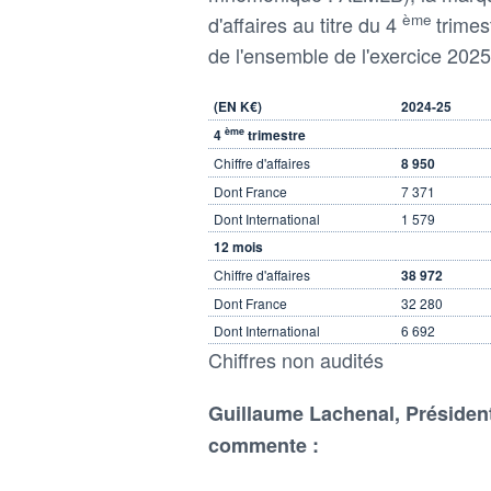
ème
d'affaires au titre du 4
trimes
de l'ensemble de l'exercice 202
(EN K€)
2024-25
ème
4
trimestre
Chiffre d'affaires
8 950
Dont France
7 371
Dont International
1 579
12 mois
Chiffre d'affaires
38 972
Dont France
32 280
Dont International
6 692
Chiffres non audités
Guillaume Lachenal, Président
commente :