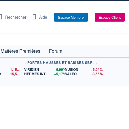
Rechercher
Aide
Espace Membre
Espace Client
Matières Premières
Forum
+ FORTES HAUSSES ET BAISSES SBF 120
D
1,1519
$US
VIRIDIEN
+6,99%
VUSION
-5,04%
X
15,56
$US
HERMES INTL
+5,17%
VALEO
-3,55%