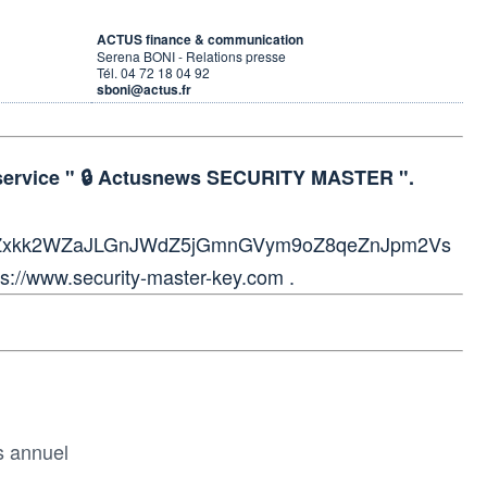
ACTUS finance & communication
Serena BONI - Relations presse
Tél. 04 72 18 04 92
sboni@actus.fr
 service " 🔒 Actusnews SECURITY MASTER ".
bZxkk2WZaJLGnJWdZ5jGmnGVym9oZ8qeZnJpm2Vs
ps://www.security-master-key.com .
es annuel