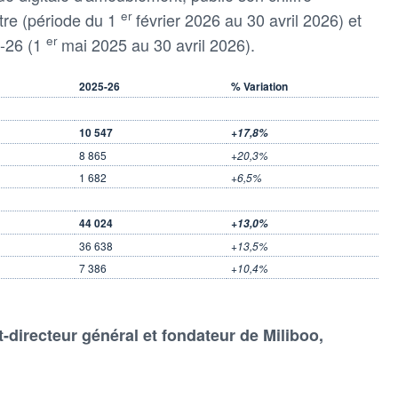
er
tre (période du 1
février 2026 au 30 avril 2026) et
er
5-26 (1
mai 2025 au 30 avril 2026).
2025-26
% Variation
10 547
+17,8%
8 865
+20,3%
1 682
+6,5%
44 024
+13,0%
36 638
+13,5%
7 386
+10,4%
-directeur général et fondateur de Miliboo,