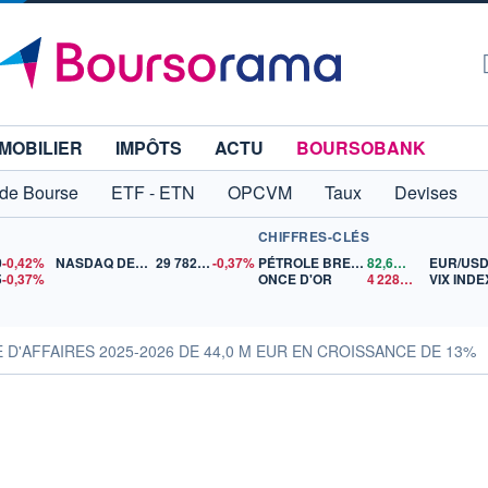
MOBILIER
IMPÔTS
ACTU
BOURSOBANK
 de Bourse
ETF - ETN
OPCVM
Taux
Devises
CHIFFRES-CLÉS
0
-0,42%
NASDAQ DEC26
29 782,50
-0,37%
PÉTROLE BRENT
82,67
$US
EUR/US
5
-0,37%
ONCE D'OR
4 228,87
$US
VIX INDE
E D'AFFAIRES 2025-2026 DE 44,0 M EUR EN CROISSANCE DE 13%