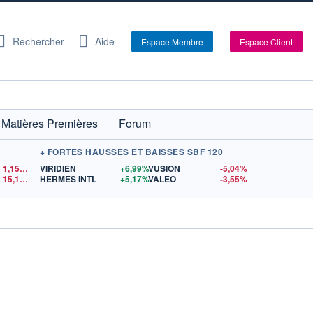
Rechercher
Aide
Espace Membre
Espace Client
Matières Premières
Forum
+ FORTES HAUSSES ET BAISSES SBF 120
1,1522
$US
VIRIDIEN
+6,99%
VUSION
-5,04%
15,15
$US
HERMES INTL
+5,17%
VALEO
-3,55%