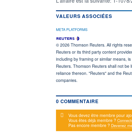
L'affaire est la suivante: T-107
VALEURS ASSOCIÉES
META PLATFORMS
© 2026 Thomson Reuters. All rights reser
Reuters or its third party content provide
including by framing or similar means, is
Reuters. Thomson Reuters shall not be lia
reliance thereon. "Reuters" and the Reut
companies.
0 COMMENTAIRE
Message d'alerte
Vous devez être membre pour ajo
Vous êtes déjà membre ?
Connect
Pas encore membre ?
Devenez me