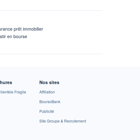
rance prêt immobilier
stir en bourse
A
chures
Nos sites
lientèle Fragile
Affiliation
BoursoBank
Publicité
Site Groupe & Recrutement