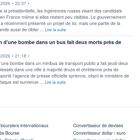
ournie par
.2026
•
22:37
•
e la présidentielle, les ingérences russes visant des candidats
nt en France même si elles restent peu visibles. Le gouvernement
l a récemment présenté un projet de loi, mais une partie de la
de aussi de cibler ...
Lire la suite
n d'une bombe dans un bus fait deux morts près de
ournie par
.2026
•
21:18
•
d'une bombe dans un minibus de transport public a fait jeudi deux
blessés dans une ville à majorité druze et chrétienne près de
orté l'agence de presse officielle syrienne, citant le ministère de
ttaque est survenue ...
Lire la suite
 boursiers internationaux
Convertisseur de devises
ès Bourse
Convertisseur dollar / euro