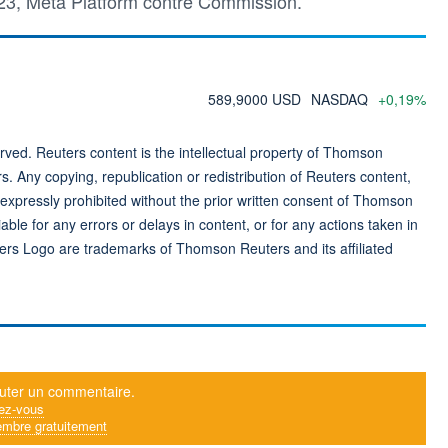
8/23, Meta Platform contre Commission.
589,9000 USD
NASDAQ
+0,19%
ved. Reuters content is the intellectual property of Thomson
rs. Any copying, republication or redistribution of Reuters content,
 expressly prohibited without the prior written consent of Thomson
ble for any errors or delays in content, or for any actions taken in
ers Logo are trademarks of Thomson Reuters and its affiliated
uter un commentaire.
ez-vous
mbre gratuitement