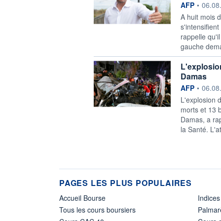
information f
AFP
•
06.08
A huit mois d
s'intensifie
rappelle qu'i
gauche deman
L'explosio
Damas
information f
AFP
•
06.08
L'explosion 
morts et 13 
Damas, a rapp
la Santé. L'a
PAGES LES PLUS POPULAIRES
Accueil Bourse
Indices
Tous les cours boursiers
Palmar