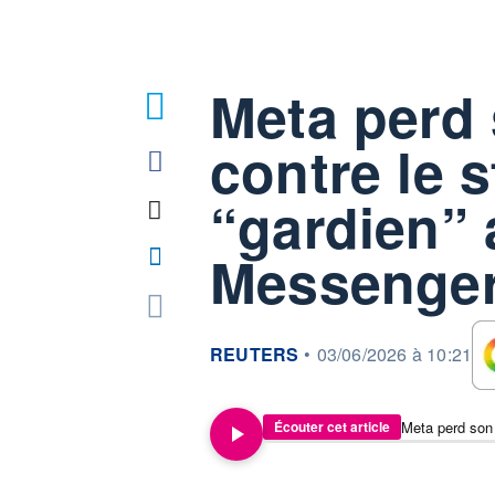
Meta perd
contre le s
“gardien” 
Messenger
information fournie par
REUTERS
•
03/06/2026 à 10:21
Écouter cet article