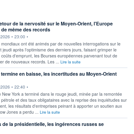
etour de la nervosité sur le Moyen-Orient, l'Europe
ut de même des records
ournie par
.2026
•
23:00
•
mondiaux ont été animés par de nouvelles interrogations sur le
jeudi après l'optimisme des derniers jours, faisant grimper le
es coûts d'emprunt, les Bourses européennes parvenant tout de
r de nouveaux records. Les ...
Lire la suite
t termine en baisse, les incertitudes au Moyen-Orient
ournie par
.2026
•
22:40
•
 New York a terminé dans le rouge jeudi, minée par la remontée
pétrole et des taux obligataires avec la reprise des inquiétudes sur
nt, les résultats d'entreprises peinant à apporter un soutien aux
Dow Jones a perdu ...
Lire la suite
 de la présidentielle, les ingérences russes se