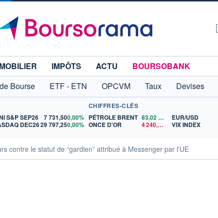
MOBILIER
IMPÔTS
ACTU
BOURSOBANK
 de Bourse
ETF - ETN
OPCVM
Taux
Devises
CHIFFRES-CLÉS
NI S&P SEP26
7 731,50
0,00%
PÉTROLE BRENT
83,02
$US
EUR/USD
ASDAQ DEC26
29 797,25
0,00%
ONCE D'OR
4 240,43
$US
VIX INDEX
s contre le statut de “gardien” attribué à Messenger par l'UE