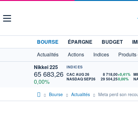
Menu
BOURSE
ÉPARGNE
BUDGET
IM
Actualités
Actions
Indices
Produits
Nikkei 225
INDICES
65 683,26
CAC AUG 26
8 718,00
+0,41%
MI
NASDAQ SEP26
29 504,25
0,00%
N
0,00%
Bourse
Actualités
Meta perd son recour