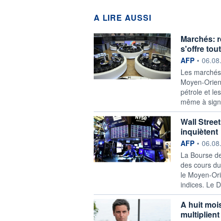
A LIRE AUSSI
Marchés: r
s'offre to
information f
AFP
•
06.08
Les marchés 
Moyen-Orient 
pétrole et l
même à signe
Wall Stree
inquiètent
information f
AFP
•
06.08
La Bourse de
des cours du 
le Moyen-Orie
indices. Le 
A huit mois
multiplient