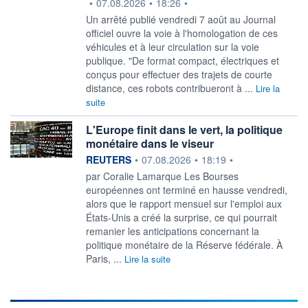
•
07.08.2026
•
18:26
•
Un arrêté publié vendredi 7 août au Journal
officiel ouvre la voie à l'homologation de ces
véhicules et à leur circulation sur la voie
publique. "De format compact, électriques et
conçus pour effectuer des trajets de courte
distance, ces robots contribueront à ...
Lire la
suite
L'Europe finit dans le vert, la politique
monétaire dans le viseur
information fournie par
REUTERS
•
07.08.2026
•
18:19
•
par Coralie Lamarque Les Bourses
européennes ont terminé en hausse vendredi,
alors que le rapport mensuel sur l'emploi ‌aux
États-Unis a créé la surprise, ce qui pourrait
remanier les anticipations concernant la
politique monétaire de la Réserve fédérale. À
Paris, ...
Lire la suite