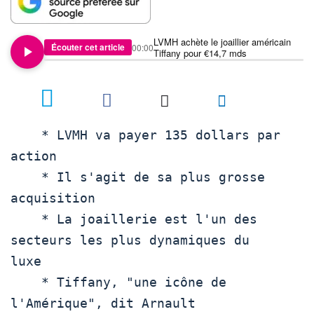
LVMH achète le joaillier américain
Écouter cet article
00:00
Tiffany pour €14,7 mds
    * LVMH va payer 135 dollars par 
action

    * Il s'agit de sa plus grosse 
acquisition

    * La joaillerie est l'un des 
secteurs les plus dynamiques du

luxe

    * Tiffany, "une icône de 
l'Amérique", dit Arnault
