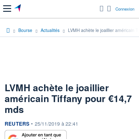
Menu
Connexion
Bourse
Actualités
LVMH achète le joaillier américain 
LVMH achète le joaillier
américain Tiffany pour €14,7
mds
information fournie par
REUTERS
•
25/11/2019 à 22:41