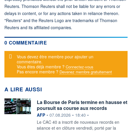
Reuters. Thomson Reuters shall not be liable for any errors or
delays in content, or for any actions taken in reliance thereon.
"Reuters" and the Reuters Logo are trademarks of Thomson
Reuters and its affiliated companies.
0 COMMENTAIRE
Message d'alerte
Vous devez être membre pour ajouter un
commentaire.
Vous êtes déjà membre ?
Connectez-vous
Pas encore membre ?
Devenez membre gratuitement
A LIRE AUSSI
La Bourse de Paris termine en hausse et
poursuit sa course aux records
information fournie par
AFP
•
07.08.2026
•
18:40
•
Le CAC 40 a inscrit de nouveaux records en
séance et en clôture vendredi, porté par la