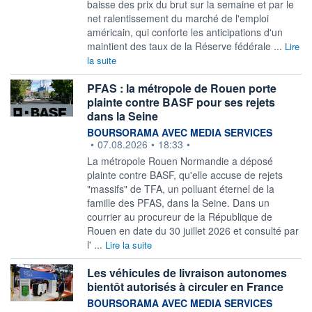
baisse des prix du brut sur la semaine et par le
net ralentissement du marché de l'emploi
américain, qui conforte les anticipations d'un
maintient des taux de la Réserve fédérale ...
Lire
la suite
PFAS : la métropole de Rouen porte
plainte contre BASF pour ses rejets
dans la Seine
information fournie par
BOURSORAMA AVEC MEDIA SERVICES
•
07.08.2026
•
18:33
•
La métropole Rouen Normandie a déposé
plainte contre BASF, qu'elle accuse de rejets
"massifs" de TFA, un polluant éternel de la
famille des PFAS, dans la Seine. Dans un
courrier au procureur de la République de
Rouen en date du 30 juillet 2026 et consulté par
l' ...
Lire la suite
Les véhicules de livraison autonomes
bientôt autorisés à circuler en France
information fournie par
BOURSORAMA AVEC MEDIA SERVICES