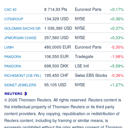
8 714,93 Pts
Euronext Paris
+0,17%
CAC 40
134,329 USD
NYSE
+0,36%
CITIGROUP
1 036,380 USD
NYSE
+0,37%
GOLDMAN SACHS GR
357,560 USD
NYSE
+0,33%
JPMORGAN CHASE
480,0000 EUR
Euronext Paris
-0,30%
LVMH
106,550 EUR
Tradegate
-1,98%
PANDORA
698,500 DKK
LSE Intl
+5,59%
PANDORA
195,450 CHF
Swiss EBS Stocks
-0,36%
RICHEMONT (CIE FIN.)
95,105 USD
NYSE
+1,27%
SIGNET JEWELERS
© 2026 Thomson Reuters. All rights reserved. Reuters content is
the intellectual property of Thomson Reuters or its third party
content providers. Any copying, republication or redistribution of
Reuters content, including by framing or similar means, is
expressly prohibited without the prior written consent of Thomson