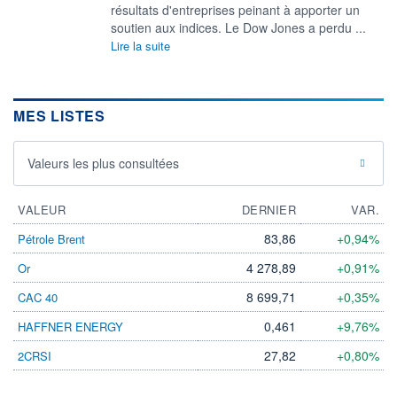
résultats d'entreprises peinant à apporter un
soutien aux indices. Le Dow Jones a perdu ...
Lire la suite
MES LISTES
Valeurs les plus consultées
VALEUR
DERNIER
VAR.
83,86
+0,94%
Pétrole Brent
4 278,89
+0,91%
Or
8 699,71
+0,35%
CAC 40
0,461
+9,76%
HAFFNER ENERGY
27,82
+0,80%
2CRSI