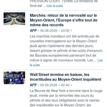
PREVISION COURT TERME La tendance de
fond est ...
Lire la suite
Marchés: retour de la nervosité sur le
Moyen-Orient, l'Europe s'offre tout de
même des records
information fournie par
AFP
•
06.08.2026
•
23:00
•
Les marchés mondiaux ont été animés par de
nouvelles interrogations sur le Moyen-Orient
jeudi après l'optimisme des derniers jours,
faisant grimper le pétrole et les coûts d'emprunt,
les Bourses européennes parvenant tout de
même à signer de nouveaux records. Les ...
Lire
la suite
Wall Street termine en baisse, les
incertitudes au Moyen-Orient inquiètent
information fournie par
AFP
•
06.08.2026
•
22:40
•
La Bourse de New York a terminé dans le rouge
jeudi, minée par la remontée des cours du
pétrole et des taux obligataires avec la reprise
des inquiétudes sur le Moyen-Orient, les