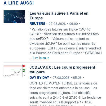
A LIRE AUSSI
Les valeurs à suivre à Paris et en
Europe
information fournie par
REUTERS
•
07.08.2026
•
06:00
•
* Variation des futures sur indice CAC 40
0#FCE: * Variation des futures sur indice Stoxx
600 0#FXXP: * Valeurs qui se traitent ex-
dividende .EX.PA * Le point sur les marchés
européens .EUFR Les valeurs à suivre vendredi
à la Bourse de Paris et en Europe : * GENERALI
...
Lire la suite
JCDECAUX : Les cours progressent
toujours
information fournie par
DAY BY DAY
•
07.08.2026
•
05:06
•
CONTEXTE MOYEN TERME La tendance de
fond est clairement orientée à la hausse. Les
cours progressent toujours. Les objectifs
suivants sont à 24,40 € et 27,90 €. La tendance
serait invalidée sous le support à 17,10 €.