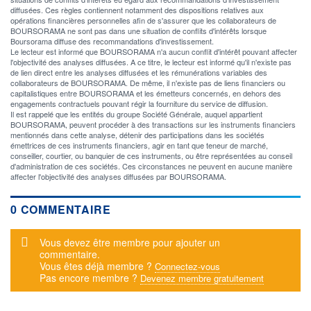
diffusées. Ces règles contiennent notamment des dispositions relatives aux
opérations financières personnelles afin de s'assurer que les collaborateurs de
BOURSORAMA ne sont pas dans une situation de conflits d'intérêts lorsque
Boursorama diffuse des recommandations d'investissement.
Le lecteur est informé que BOURSORAMA n'a aucun conflit d'intérêt pouvant affecter
l'objectivité des analyses diffusées. A ce titre, le lecteur est informé qu'il n'existe pas
de lien direct entre les analyses diffusées et les rémunérations variables des
collaborateurs de BOURSORAMA. De même, il n'existe pas de liens financiers ou
capitalistiques entre BOURSORAMA et les émetteurs concernés, en dehors des
engagements contractuels pouvant régir la fourniture du service de diffusion.
Il est rappelé que les entités du groupe Société Générale, auquel appartient
BOURSORAMA, peuvent procéder à des transactions sur les instruments financiers
mentionnés dans cette analyse, détenir des participations dans les sociétés
émettrices de ces instruments financiers, agir en tant que teneur de marché,
conseiller, courtier, ou banquier de ces instruments, ou être représentées au conseil
d'administration de ces sociétés. Ces circonstances ne peuvent en aucune manière
affecter l'objectivité des analyses diffusées par BOURSORAMA.
0 COMMENTAIRE
Message d'alerte
Vous devez être membre pour ajouter un
commentaire.
Vous êtes déjà membre ?
Connectez-vous
Pas encore membre ?
Devenez membre gratuitement