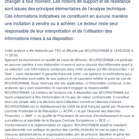
changer à tout moment. Les notions de support et de résistance
sont issues des principes élémentaires de l'analyse technique.
Ces informations indicatives ne constituent en aucune manière
une incitation à vendre ou à acheter. Le lecteur reste seul
responsable de leur interprétation et de l'utilisation des
informations mises à sa disposition.
Cette analyse a été élaborée par TEC et diffusée par BOURSORAMA le 12/05/2026 à
11:35:00.
Agissant exclusivement en qualité de canal de diffusion, BOURSORAMA n'a participé
en aucune manière à son élaboration ni exercé aucun pouvoir discrétionnaire quant à
sa sélection. Les informations contenues dans cette analyse ont été retranscrites « en
l'état », sans déclaration ni garantie d'aucune sorte. Les opinions ou estimations qui y
sont exprimées sont celles de ses auteurs et ne sauraient refléter le point de vue de
BOURSORAMA. Sous réserves des lois applicables, ni l'information contenue, ni les
analyses qui y sont exprimées ne sauraient engager la responsabilité
BOURSORAMA. Le contenu de l'analyse mis à disposition par BOURSORAMA est
fourni uniquement à titre d'information et n'a pas de valeur contractuelle. Il constitue
ainsi une simple aide à la décision dont l'utilisateur conserve l'absolue maîtrise.
BOURSORAMA est un établissement de crédit de droit français agréé par l'Autorité de
Contrôle Prudentiel et de Résolution (« ACPR ») et par l'Autorité des Marchés
Financiers (« AMF ») en qualité de Prestataire de services d'investissement et sous la
surveillance prudentielle de la Banque Centrale Européenne (« BCE »).
Conformément à la réglementation en vigueur, BOURSORAMA établit et maintient
opérationnelle une politique de gestion des conflits d'intérêts et met en place des
mesures administratives et organisationnelles afin de prévenir, identifier et gérer les
situations de conflits d'intérêts eu égard aux recommandations d'investissement