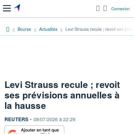
Menu
Connexion
Bourse
Actualités
Levi Strauss recule ; revoit ses pré
Levi Strauss recule ; revoit
ses prévisions annuelles à
la hausse
information fournie par
REUTERS
•
08/07/2026 à 22:29