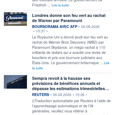
Friedrich ...
Lire la suite
Londres donne son feu vert au rachat
de Warner par Paramount
information fournie par
BOURSORAMA AVEC AFP
•
06.08.2026
•
15:37
•
Le Royaume-Uni a donné jeudi son feu vert au
rachat de Warner Bros Discovery (WBD) par
Paramount Skydance, un méga-rachat à 110
milliards de dollars qui a suscité une levée de
boucliers et pris une tournure judiciaire aux
États-Unis. Le gouvernement britannique ...
Lire
la suite
Sempra revoit à la hausse ses
prévisions de bénéfices annuels et
dépasse les estimations trimestrielles…
information fournie par
REUTERS
•
06.08.2026
•
15:36
•
((Traduction automatisée par Reuters à l'aide de
l'apprentissage automatique et de l'IA
générative, veuillez vous référer à