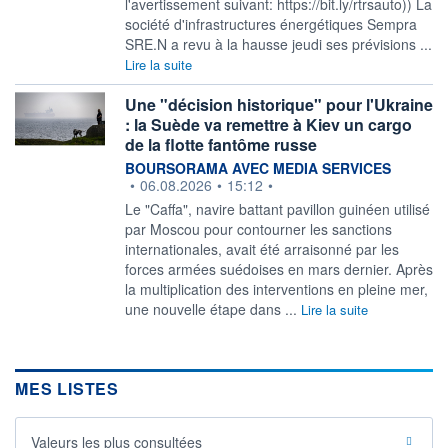
l'avertissement suivant: https://bit.ly/rtrsauto)) La
société d'infrastructures énergétiques Sempra
SRE.N a revu à la hausse jeudi ses prévisions ...
Lire la suite
Une "décision historique" pour l'Ukraine
: la Suède va remettre à Kiev un cargo
de la flotte fantôme russe
information fournie par
BOURSORAMA AVEC MEDIA SERVICES
•
06.08.2026
•
15:12
•
Le "Caffa", navire battant pavillon guinéen utilisé
par Moscou pour contourner les sanctions
internationales, avait été arraisonné par les
forces armées suédoises en mars dernier. Après
la multiplication des interventions en pleine mer,
une nouvelle étape dans ...
Lire la suite
MES LISTES
Valeurs les plus consultées