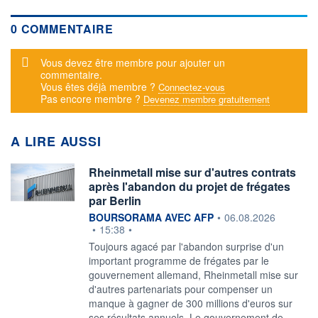
0 COMMENTAIRE
Message d'alerte
Vous devez être membre pour ajouter un
commentaire.
Vous êtes déjà membre ?
Connectez-vous
Pas encore membre ?
Devenez membre gratuitement
A LIRE AUSSI
Rheinmetall mise sur d'autres contrats
après l'abandon du projet de frégates
par Berlin
information fournie par
BOURSORAMA AVEC AFP
•
06.08.2026
•
15:38
•
Toujours agacé par l'abandon surprise d'un
important programme de frégates par le
gouvernement allemand, Rheinmetall mise sur
d'autres partenariats pour compenser un
manque à gagner de 300 millions d'euros sur
ses résultats annuels. Le gouvernement de