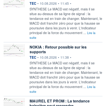
information fournie par
TEC
•
10.08.2026
•
11:45
•
SYNTHESE Le MACD est négatif, mais il se
situe au-dessus de sa ligne de signal : la
tendance est en train de changer. Maintenant, le
MACD doit franchir zéro pour que la hausse se
poursuive dans les jours à venir. L'indicateur
principal de la force du mouvement ...
Lire la
suite
NOKIA : Retour possible sur les
supports
information fournie par
TEC
•
10.08.2026
•
11:38
•
SYNTHESE Le MACD est négatif, mais il se
situe au-dessus de sa ligne de signal : la
tendance est en train de changer. Maintenant, le
MACD doit franchir zéro pour que la hausse se
poursuive dans les jours à venir. L'indicateur
principal de la force du mouvement ...
Lire la
suite
MAUREL ET PROM : La tendance
baissière peut reprendre