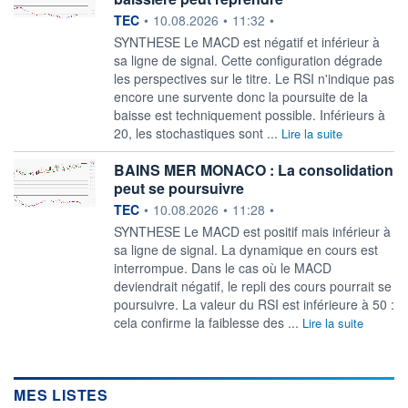
information fournie par
TEC
•
10.08.2026
•
11:32
•
SYNTHESE Le MACD est négatif et inférieur à
sa ligne de signal. Cette configuration dégrade
les perspectives sur le titre. Le RSI n'indique pas
encore une survente donc la poursuite de la
baisse est techniquement possible. Inférieurs à
20, les stochastiques sont ...
Lire la suite
BAINS MER MONACO : La consolidation
peut se poursuivre
information fournie par
TEC
•
10.08.2026
•
11:28
•
SYNTHESE Le MACD est positif mais inférieur à
sa ligne de signal. La dynamique en cours est
interrompue. Dans le cas où le MACD
deviendrait négatif, le repli des cours pourrait se
poursuivre. La valeur du RSI est inférieure à 50 :
cela confirme la faiblesse des ...
Lire la suite
MES LISTES