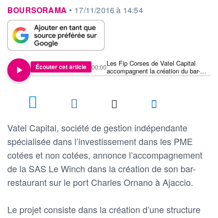
information fournie par
BOURSORAMA
•
17/11/2016 à 14:54
Les Fip Corses de Vatel Capital
Écouter cet article
00:00
accompagnent la création du bar-
restaurant Le Winch à Ajaccio à
hauteur de 230 kE
Vatel Capital, société de gestion indépendante
spécialisée dans l’investissement dans les PME
cotées et non cotées, annonce l’accompagnement
de la SAS Le Winch dans la création de son bar-
restaurant sur le port Charles Ornano à Ajaccio.
Le projet consiste dans la création d’une structure