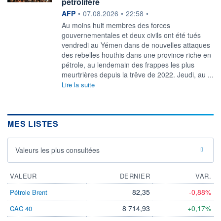
pétrolifère
information fournie par
AFP
•
07.08.2026
•
22:58
•
Au moins huit membres des forces
gouvernementales et deux civils ont été tués
vendredi au Yémen dans de nouvelles attaques
des rebelles houthis dans une province riche en
pétrole, au lendemain des frappes les plus
meurtrières depuis la trêve de 2022. Jeudi, au ...
Lire la suite
MES LISTES
Valeurs les plus consultées
VALEUR
DERNIER
VAR.
82,35
-0,88%
Pétrole Brent
8 714,93
+0,17%
CAC 40