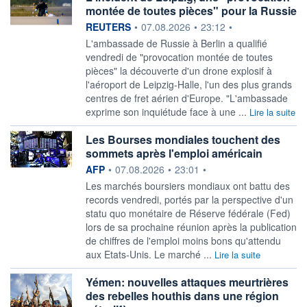
montée de toutes pièces" pour la Russie
information fournie par
REUTERS
•
07.08.2026
•
23:12
•
L'ambassade de ‌Russie à Berlin a qualifié
vendredi de "provocation montée ​de toutes
pièces" la découverte d'un drone explosif à
l'aéroport de Leipzig-Halle, l'un des plus grands
centres ​de fret aérien d'Europe. "L'ambassade
exprime son inquiétude face à une ...
Lire la suite
Les Bourses mondiales touchent des
sommets après l'emploi américain
information fournie par
AFP
•
07.08.2026
•
23:01
•
Les marchés boursiers mondiaux ont battu des
records vendredi, portés par la perspective d'un
statu quo monétaire de Réserve fédérale (Fed)
lors de sa prochaine réunion après la publication
de chiffres de l'emploi moins bons qu'attendu
aux Etats-Unis. Le marché ...
Lire la suite
Yémen: nouvelles attaques meurtrières
des rebelles houthis dans une région