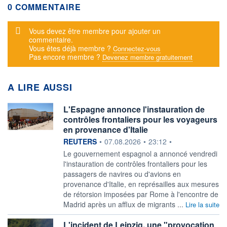
0 COMMENTAIRE
Message d'alerte
Vous devez être membre pour ajouter un
commentaire.
Vous êtes déjà membre ?
Connectez-vous
Pas encore membre ?
Devenez membre gratuitement
A LIRE AUSSI
L'Espagne annonce l'instauration de
contrôles frontaliers pour les voyageurs
en provenance d'Italie
information fournie par
REUTERS
•
07.08.2026
•
23:12
•
‌Le gouvernement espagnol a ​annoncé vendredi
l'instauration de contrôles frontaliers pour les
passagers ​de navires ou d'avions en ​
provenance d'Italie, en ⁠représailles aux mesures
de ‌rétorsion imposées par Rome à l'encontre de
​Madrid ‌après un afflux de ⁠migrants ...
Lire la suite
L'incident de Leipzig, une "provocation