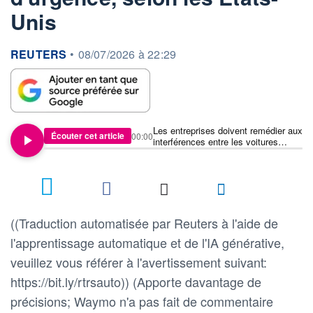
Unis
information fournie par
REUTERS
•
08/07/2026 à 22:29
Les entreprises doivent remédier aux
Écouter cet article
00:00
interférences entre les voitures
autonomes et les véhicules
d'urgence, selon les États-Unis
((Traduction automatisée par Reuters à l'aide de
l'apprentissage automatique et de l'IA générative,
veuillez vous référer à l'avertissement suivant:
https://bit.ly/rtrsauto)) (Apporte davantage de
précisions; Waymo n'a pas fait de commentaire