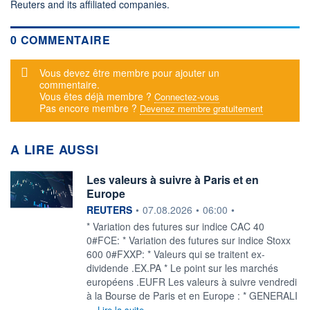
Reuters and its affiliated companies.
0 COMMENTAIRE
Message d'alerte
Vous devez être membre pour ajouter un
commentaire.
Vous êtes déjà membre ?
Connectez-vous
Pas encore membre ?
Devenez membre gratuitement
A LIRE AUSSI
Les valeurs à suivre à Paris et en
Europe
information fournie par
REUTERS
•
07.08.2026
•
06:00
•
* Variation des futures sur indice CAC 40
0#FCE: * Variation des futures sur indice Stoxx
600 0#FXXP: * Valeurs qui se traitent ex-
dividende .EX.PA * Le point sur les marchés
européens .EUFR Les valeurs à suivre vendredi
à la Bourse de Paris et en Europe : * GENERALI
...
Lire la suite