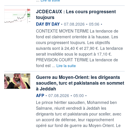
JCDECAUX : Les cours progressent
toujours
information fournie par
DAY BY DAY
•
07.08.2026
•
05:06
•
CONTEXTE MOYEN TERME La tendance de
fond est clairement orientée à la hausse. Les
cours progressent toujours. Les objectifs
suivants sont à 24,40 € et 27,90 €. La tendance
serait invalidée sous le support à 17,10 €.
PREVISION COURT TERME La tendance de
fond est ...
Lire la suite
Guerre au Moyen-Orient: les dirigeants
saoudien, turc et pakistanais en sommet
à Jeddah
information fournie par
AFP
•
07.08.2026
•
05:00
•
Le prince héritier saoudien, Mohammed ben
Salmane, réunit vendredi à Jeddah les
dirigeants turc et pakistanais pour sceller, avec
un accord de défense, leur rapprochement
opéré sur fond de guerre au Moyen-Orient. Le