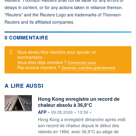
delays in content, or for any actions taken in reliance thereon.
"Reuters" and the Reuters Logo are trademarks of Thomson
Reuters and its affiliated companies.
0 COMMENTAIRE
Message d'alerte
Vous devez être membre pour ajouter un
commentaire.
Vous êtes déjà membre ?
Connectez-vous
Pas encore membre ?
Devenez membre gratuitement
A LIRE AUSSI
Hong Kong enregistre un record de
chaleur absolu à 36,9°C
information fournie par
AFP
•
09.08.2026
•
10:56
•
Hong Kong a enregistré dimanche après-midi
son record de chaleur depuis le début des
relevés en 1884, avec 36,9°C au siège de