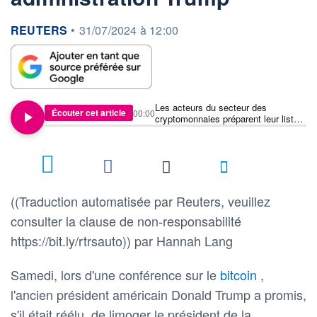
information fournie par
REUTERS
•
31/07/2024 à 12:00
Les acteurs du secteur des
Écouter cet article
00:00
cryptomonnaies préparent leur liste
de souhaits en vue d'une éventuelle
deuxième administration Trump
((Traduction automatisée par Reuters, veuillez
consulter la clause de non-responsabilité
https://bit.ly/rtrsauto)) par Hannah Lang
Samedi, lors d'une conférence sur le
bitcoin
,
l'ancien président américain Donald Trump a promis,
s'il était réélu, de limoger le président de la