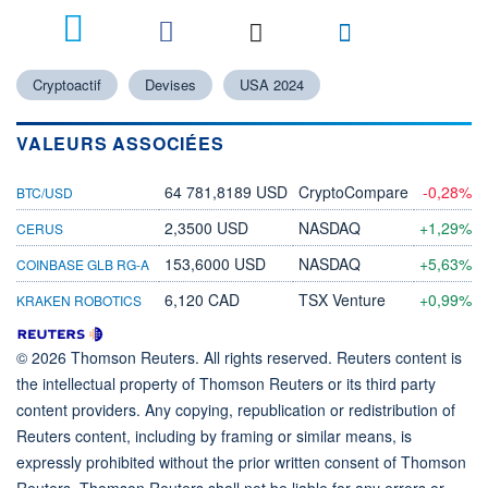
Cryptoactif
Devises
USA 2024
VALEURS ASSOCIÉES
64 781,8189 USD
CryptoCompare
-0,28%
BTC/USD
2,3500 USD
NASDAQ
+1,29%
CERUS
153,6000 USD
NASDAQ
+5,63%
COINBASE GLB RG-A
6,120 CAD
TSX Venture
+0,99%
KRAKEN ROBOTICS
© 2026 Thomson Reuters. All rights reserved. Reuters content is
the intellectual property of Thomson Reuters or its third party
content providers. Any copying, republication or redistribution of
Reuters content, including by framing or similar means, is
expressly prohibited without the prior written consent of Thomson
Reuters. Thomson Reuters shall not be liable for any errors or