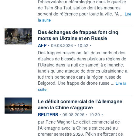
l'observatoire météorologique dans le quartier
de Tsim Sha Tsui, station dont les mesures
servent de référence pour toute la ville. "A ...
Lire
la suite
Des échanges de frappes font cinq
morts en Ukraine et en Russie
information fournie par
AFP
•
09.08.2026
•
10:52
•
Des frappes russes ont fait deux morts et des
dizaines de blessés dans plusieurs régions de
l'Ukraine dans la nuit de samedi à dimanche,
tandis qu'une attaque de drones ukrainienne a
tué trois personnes dans la région russe de
Belgorod. Une frappe de drone russe ...
Lire la
suite
Le déficit commercial de l'Allemagne
avec la Chine s'aggrave
information fournie par
REUTERS
•
09.08.2026
•
10:39
•
par Rene Wagner Le déficit commercial de
l'Allemagne avec ‌la Chine s'est creusé au
premier semestre 2026, Pékin s'efforçant de