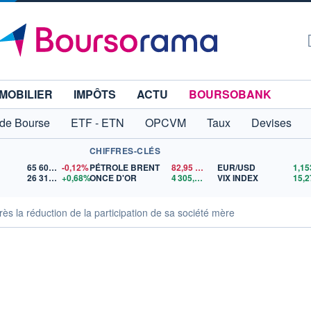
MOBILIER
IMPÔTS
ACTU
BOURSOBANK
 de Bourse
ETF - ETN
OPCVM
Taux
Devises
CHIFFRES-CLÉS
65 606,71
-0,12%
PÉTROLE BRENT
82,95
$US
EUR/USD
26 317,40
+0,68%
ONCE D'OR
4 305,34
$US
VIX INDEX
15,2
s la réduction de la participation de sa société mère