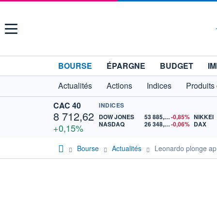
Menu
BOURSE
ÉPARGNE
BUDGET
IM
Actualités
Actions
Indices
Produits
CAC 40
INDICES
8 712,62
DOW JONES
53 885,10
-0,85%
NIKKEI
NASDAQ
26 348,35
-0,06%
DAX
+0,15%
Bourse
Actualités
Leonardo plonge aprè