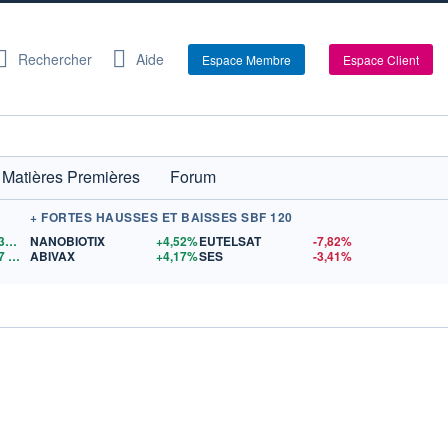
Rechercher
Aide
Espace Membre
Espace Client
Matières Premières
Forum
+ FORTES HAUSSES ET BAISSES SBF 120
1,1530
$US
NANOBIOTIX
+4,52%
EUTELSAT
-7,82%
7
$US
ABIVAX
+4,17%
SES
-3,41%