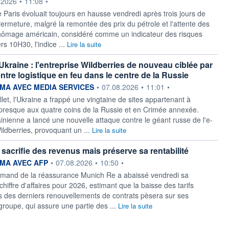
ournie par
.2026
•
11:08
•
 Paris évoluait toujours en hausse vendredi après trois jours de
fermeture, malgré la remontée des prix du pétrole et l'attente des
chômage américain, considéré comme un indicateur des risques
ers 10H30, l'indice ...
Lire la suite
Ukraine : l'entreprise Wildberries de nouveau ciblée par
ntre logistique en feu dans le centre de la Russie
ournie par
A AVEC MEDIA SERVICES
•
07.08.2026
•
11:01
•
llet, l'Ukraine a frappé une vingtaine de sites appartenant à
 presque aux quatre coins de la Russie et en Crimée annexée.
inienne a lancé une nouvelle attaque contre le géant russe de l'e-
dberries, provoquant un ...
Lire la suite
sacrifie des revenus mais préserve sa rentabilité
ournie par
MA AVEC AFP
•
07.08.2026
•
10:50
•
emand de la réassurance Munich Re a abaissé vendredi sa
chiffre d'affaires pour 2026, estimant que la baisse des tarifs
s des derniers renouvellements de contrats pèsera sur ses
groupe, qui assure une partie des ...
Lire la suite