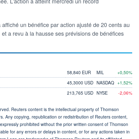
ée. L'action a atteint mercredi un record
a affiché un bénéfice par action ajusté de 20 cents au
 et a revu à la hausse ses prévisions de bénéfices
58,840 EUR
MIL
+0,50%
45,3000 USD
NASDAQ
+1,52%
213,765 USD
NYSE
-2,06%
ved. Reuters content is the intellectual property of Thomson
rs. Any copying, republication or redistribution of Reuters content,
 expressly prohibited without the prior written consent of Thomson
ble for any errors or delays in content, or for any actions taken in
ers Logo are trademarks of Thomson Reuters and its affiliated