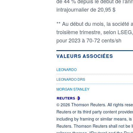
de 44 % depuis le début de l'ann
intrajournalier de 20,95 $
** Au début du mois, la société 
troisième trimestre, selon LSEG,
pour 2023 à 70-72 cents/sh
VALEURS ASSOCIÉES
LEONARDO
LEONARDO DRS
MORGAN STANLEY
© 2026 Thomson Reuters. All rights reser
Reuters or its third party content provide
including by framing or similar means, is
Reuters. Thomson Reuters shall not be lia
reliance thereon. "Reuters" and the Reut