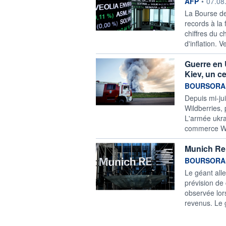
information f
AFP
•
07.08
La Bourse de
records à la 
chiffres du 
d'inflation. V
Guerre en 
Kiev, un ce
information f
BOURSORAM
Depuis mi-jui
Wildberries,
L'armée ukra
commerce Wil
Munich Re 
information f
BOURSORA
Le géant all
prévision de 
observée lor
revenus. Le 