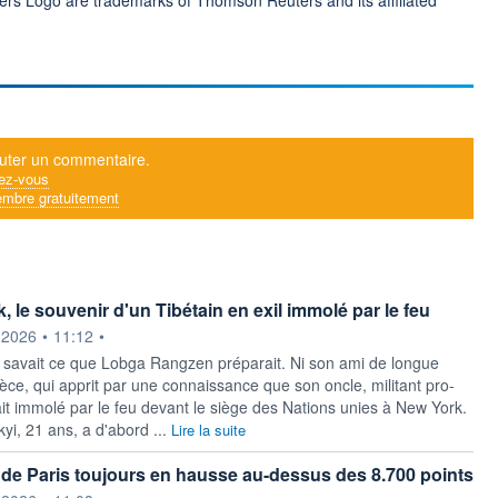
uter un commentaire.
ez-vous
mbre gratuitement
 le souvenir d'un Tibétain en exil immolé par le feu
ournie par
.2026
•
11:12
•
savait ce que Lobga Rangzen préparait. Ni son ami de longue
ièce, qui apprit par une connaissance que son oncle, militant pro-
tait immolé par le feu devant le siège des Nations unies à New York.
yi, 21 ans, a d'abord ...
Lire la suite
de Paris toujours en hausse au-dessus des 8.700 points