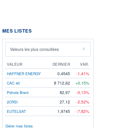
MES LISTES
Valeurs les plus consultées
VALEUR
DERNIER
VAR.
0,4545
-1,41%
HAFFNER ENERGY
8 712,62
+0,15%
CAC 40
82,97
-0,13%
Pétrole Brent
27,12
-2,52%
2CRSI
1,9745
-7,82%
EUTELSAT
Gérer mes listes