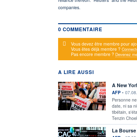
companies.
0 COMMENTAIRE
Message d'alerte
Vous devez être membre pour ajo
Vous êtes déjà membre ?
Connect
Pas encore membre ?
Devenez me
A LIRE AUSSI
A New York,
information f
AFP
•
07.08
Personne ne 
date, ni sa n
tibétain, s'é
Tenzin Choek
La Bourse 