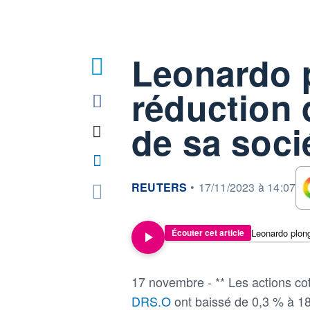
Leonardo p
réduction 
de sa soci
information fournie par
REUTERS
•
17/11/2023 à 14:07
Écouter cet article
17 novembre - ** Les actions co
DRS.O
ont baissé de 0,3 % à 18