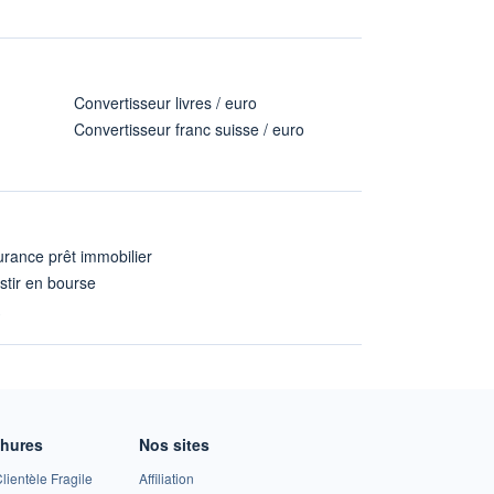
Convertisseur livres / euro
Convertisseur franc suisse / euro
rance prêt immobilier
stir en bourse
A
chures
Nos sites
lientèle Fragile
Affiliation