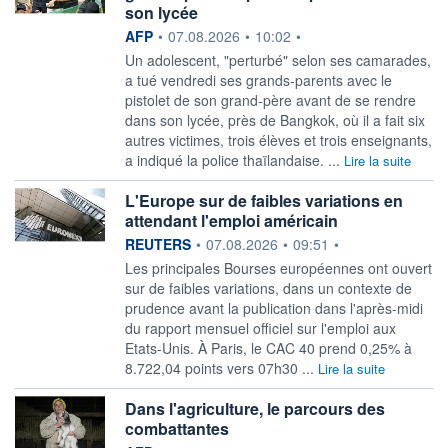
son lycée
information fournie par
AFP
•
07.08.2026
•
10:02
•
Un adolescent, "perturbé" selon ses camarades,
a tué vendredi ses grands-parents avec le
pistolet de son grand-père avant de se rendre
dans son lycée, près de Bangkok, où il a fait six
autres victimes, trois élèves et trois enseignants,
a indiqué la police thaïlandaise. ...
Lire la suite
L'Europe sur de faibles variations en
attendant l'emploi américain
information fournie par
REUTERS
•
07.08.2026
•
09:51
•
Les principales Bourses européennes ont ouvert
sur de faibles variations, ‌dans un contexte de
prudence avant la publication dans l'après-midi
du rapport mensuel officiel sur l'emploi aux
Etats-Unis. À Paris, le CAC 40 prend ​0,25% à
8.722,04 points vers 07h30 ...
Lire la suite
Dans l'agriculture, le parcours des
combattantes