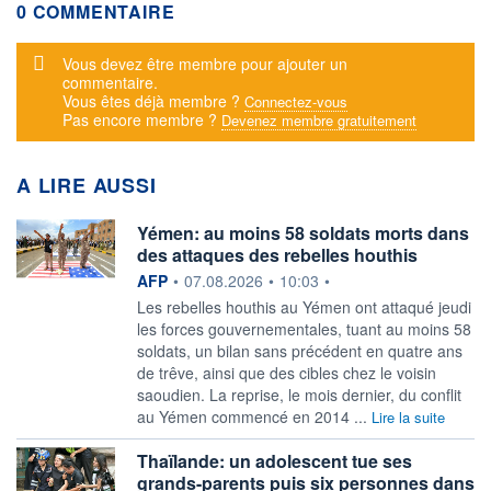
0 COMMENTAIRE
Message d'alerte
Vous devez être membre pour ajouter un
commentaire.
Vous êtes déjà membre ?
Connectez-vous
Pas encore membre ?
Devenez membre gratuitement
A LIRE AUSSI
Yémen: au moins 58 soldats morts dans
des attaques des rebelles houthis
information fournie par
AFP
•
07.08.2026
•
10:03
•
Les rebelles houthis au Yémen ont attaqué jeudi
les forces gouvernementales, tuant au moins 58
soldats, un bilan sans précédent en quatre ans
de trêve, ainsi que des cibles chez le voisin
saoudien. La reprise, le mois dernier, du conflit
au Yémen commencé en 2014 ...
Lire la suite
Thaïlande: un adolescent tue ses
grands-parents puis six personnes dans