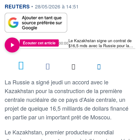
information fournie par
REUTERS
•
28/05/2026 à 14:51
Le Kazakhstan signe un contrat de
Écouter cet article
00:00
$16,5 mds avec la Russie pour la
construction de sa première centrale
nucléaire
La Russie a signé jeudi un accord avec le
Kazakhstan pour la construction de la première
centrale nucléaire de ce pays d'Asie centrale, un
projet de quelque 16,5 milliards de dollars financé
en partie par un important prêt de Moscou.
Le Kazakhstan, premier producteur mondial