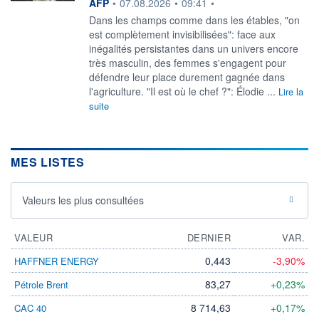
information fournie par
AFP
•
07.08.2026
•
09:41
•
Dans les champs comme dans les étables, "on
est complètement invisibilisées": face aux
inégalités persistantes dans un univers encore
très masculin, des femmes s'engagent pour
défendre leur place durement gagnée dans
l'agriculture. "Il est où le chef ?": Élodie ...
Lire la
suite
MES LISTES
Valeurs les plus consultées
VALEUR
DERNIER
VAR.
0,443
-3,90%
HAFFNER ENERGY
83,27
+0,23%
Pétrole Brent
8 714,63
+0,17%
CAC 40