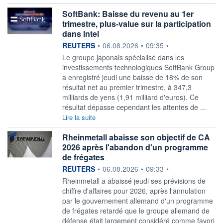
SoftBank: Baisse du revenu au 1er
trimestre, plus-value sur la participation
dans Intel
information fournie par
REUTERS
•
06.08.2026
•
09:35
•
Le groupe japonais spécialisé ‌dans les
investissements technologiques SoftBank Group
a enregistré jeudi une baisse ​de 18% de son
résultat net au premier trimestre, à 347,3
milliards de yens (1,91 milliard d'euros). Ce
résultat dépasse cependant les attentes de ...
Lire la suite
Rheinmetall abaisse son objectif de CA
2026 après l'abandon d'un programme
de frégates
information fournie par
REUTERS
•
06.08.2026
•
09:33
•
Rheinmetall a abaissé ‌jeudi ses prévisions de
chiffre d'affaires pour 2026, après l'annulation
par ​le gouvernement allemand d'un programme
de frégates retardé que le groupe allemand de
défense était largement considéré comme favori