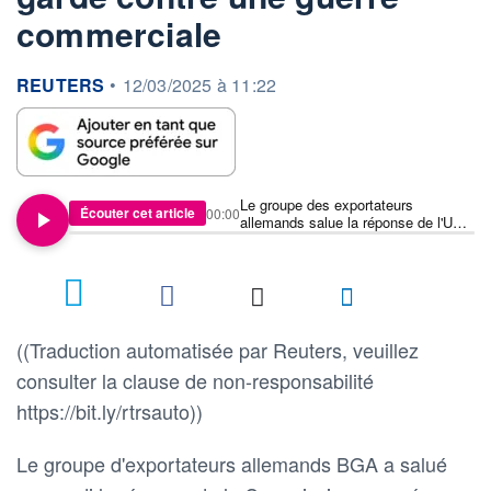
commerciale
information fournie par
REUTERS
•
12/03/2025 à 11:22
Le groupe des exportateurs
Écouter cet article
00:00
allemands salue la réponse de l'UE
aux droits de douane américains
mais met en garde contre une guerre
commerciale
((Traduction automatisée par Reuters, veuillez
consulter la clause de non-responsabilité
https://bit.ly/rtrsauto))
Le groupe d'exportateurs allemands BGA a salué