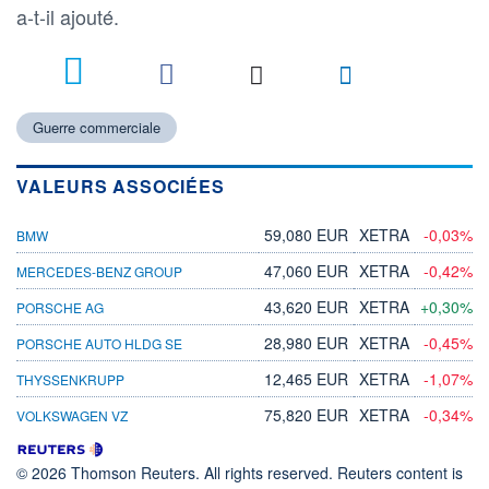
a-t-il ajouté.
Guerre commerciale
VALEURS ASSOCIÉES
59,080 EUR
XETRA
-0,03%
BMW
47,060 EUR
XETRA
-0,42%
MERCEDES-BENZ GROUP
43,620 EUR
XETRA
+0,30%
PORSCHE AG
28,980 EUR
XETRA
-0,45%
PORSCHE AUTO HLDG SE
12,465 EUR
XETRA
-1,07%
THYSSENKRUPP
75,820 EUR
XETRA
-0,34%
VOLKSWAGEN VZ
© 2026 Thomson Reuters. All rights reserved. Reuters content is