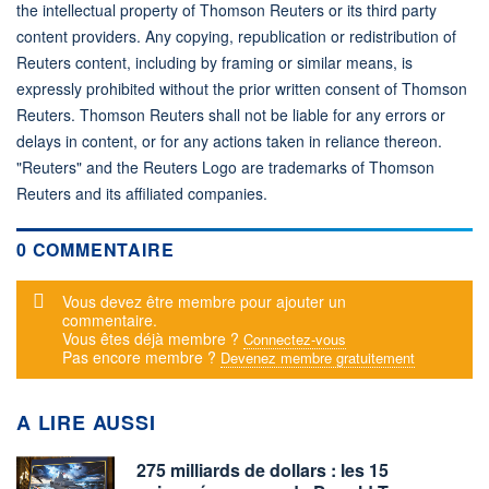
the intellectual property of Thomson Reuters or its third party
content providers. Any copying, republication or redistribution of
Reuters content, including by framing or similar means, is
expressly prohibited without the prior written consent of Thomson
Reuters. Thomson Reuters shall not be liable for any errors or
delays in content, or for any actions taken in reliance thereon.
"Reuters" and the Reuters Logo are trademarks of Thomson
Reuters and its affiliated companies.
0 COMMENTAIRE
Message d'alerte
Vous devez être membre pour ajouter un
commentaire.
Vous êtes déjà membre ?
Connectez-vous
Pas encore membre ?
Devenez membre gratuitement
A LIRE AUSSI
275 milliards de dollars : les 15