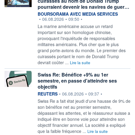
cuirassés au nom de Donald Trump
pourraient devenir les navires de guer…
information fournie par
BOURSORAMA AVEC MEDIA SERVICES
•
06.08.2026
•
09:50
•
La marine américaine accuse un retard
important sur son homologue chinoise,
provoquant l'inquiétude de responsables
militaires américains. Plus cher que le plus
grand porte-avions du monde. Le premier des
cuirassés portant le nom de Donald Trump
devrait coûter ...
Lire la suite
Swiss Re: Bénéfice +9% au 1er
semestre, en passe d'atteindre ses
objectifs
information fournie par
REUTERS
•
06.08.2026
•
09:37
•
‌Swiss Re a fait état jeudi ​d'une hausse de 9% de
son bénéfice net au premier semestre,
dépassant les ​attentes, et le réassureur suisse a
indiqué ​être en bonne voie ⁠pour atteindre son
objectif financier annuel. La ‌société a expliqué
que la faible fréquence ...
Lire la suite