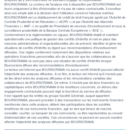
BOURSORAMA. Le contenu de l'analyse mis à disposition par BOURSORAMA est
fourni uniquement à titre d'information et n'a pas de valeur contractuelle. Il constitue
ainsi une simple aide à la décision dont l'utilisateur conserve l'absolue maîtrise.
BOURSORAMA est un établissement de crédit de droit français agréé par l'Autorité de
Contrôle Prudentiel et de Résolution (« ACPR ») et par l'Autorité des Marchés
Financiers (« AMF ») en qualité de Prestataire de services d'investissement et sous la
surveillance prudentielle de la Banque Centrale Européenne (« BCE »).
Conformément à la réglementation en vigueur, BOURSORAMA établit et maintient
opérationnelle une politique de gestion des conflits d'intérêts et met en place des
mesures administratives et organisationnelles afin de prévenir, identifier et gérer les
situations de conflits d'intérêts eu égard aux recommandations d'investissement
diffusées. Ces règles contiennent notamment des dispositions relatives aux
opérations financières personnelles afin de s'assurer que les collaborateurs de
BOURSORAMA ne sont pas dans une situation de conflits d'intérêts lorsque
Boursorama diffuse des recommandations d'investissement.
Le lecteur est informé que BOURSORAMA n'a aucun conflit d'intérêt pouvant affecter
l'objectivité des analyses diffusées. A ce titre, le lecteur est informé qu'il n'existe pas
de lien direct entre les analyses diffusées et les rémunérations variables des
collaborateurs de BOURSORAMA. De même, il n'existe pas de liens financiers ou
capitalistiques entre BOURSORAMA et les émetteurs concernés, en dehors des
engagements contractuels pouvant régir la fourniture du service de diffusion.
Il est rappelé que les entités du groupe Société Générale, auquel appartient
BOURSORAMA, peuvent procéder à des transactions sur les instruments financiers
mentionnés dans cette analyse, détenir des participations dans les sociétés
émettrices de ces instruments financiers, agir en tant que teneur de marché,
conseiller, courtier, ou banquier de ces instruments, ou être représentées au conseil
d'administration de ces sociétés. Ces circonstances ne peuvent en aucune manière
affecter l'objectivité des analyses diffusées par BOURSORAMA.