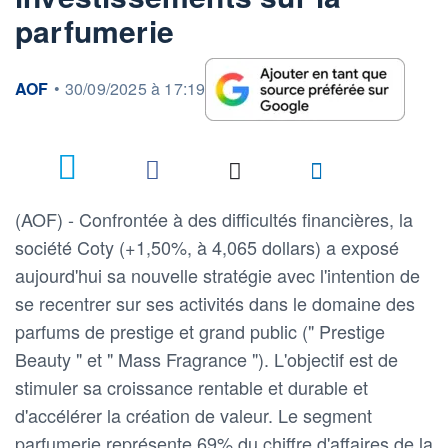
parfumerie
information fournie par
AOF
•
30/09/2025 à 17:19
(AOF) - Confrontée à des difficultés financières, la
société Coty (+1,50%, à 4,065 dollars) a exposé
aujourd'hui sa nouvelle stratégie avec l'intention de
se recentrer sur ses activités dans le domaine des
parfums de prestige et grand public (" Prestige
Beauty " et " Mass Fragrance "). L'objectif est de
stimuler sa croissance rentable et durable et
d'accélérer la création de valeur. Le segment
parfumerie représente 69% du chiffre d'affaires de la