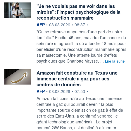
"Je ne voulais pas me voir dans les
miroirs": l'impact psychologique de la
reconstruction mammaire
information fournie par
AFP
•
08.08.2026
•
08:37
•
"On se retrouve amputées d'une part de notre
féminité." Elodie, 45 ans, malade d'un cancer du
sein rare et agressif, a dû attendre 18 mois pour
bénéficier d'une reconstruction mammaire après
sa mastectomie. Une attente lourde d'effets
psychiques que Charlotte Vaysse, ...
Lire la suite
Amazon fait construire au Texas une
immense centrale à gaz pour ses
centres de données
information fournie par
AFP
•
08.08.2026
•
07:53
•
Amazon fait construire au Texas une immense
centrale à gaz qui pourrait devenir la plus
importante source d'émission de gaz à effet de
serre des Etats-Unis, a confirmé vendredi le
géant technologique américain. Le projet,
nommé GW Ranch, est destiné à alimenter ...