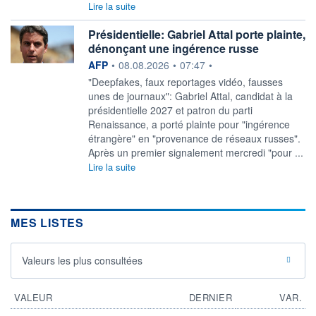
Lire la suite
Présidentielle: Gabriel Attal porte plainte,
dénonçant une ingérence russe
information fournie par
AFP
•
08.08.2026
•
07:47
•
"Deepfakes, faux reportages vidéo, fausses
unes de journaux": Gabriel Attal, candidat à la
présidentielle 2027 et patron du parti
Renaissance, a porté plainte pour "ingérence
étrangère" en "provenance de réseaux russes".
Après un premier signalement mercredi "pour ...
Lire la suite
MES LISTES
Valeurs les plus consultées
VALEUR
DERNIER
VAR.