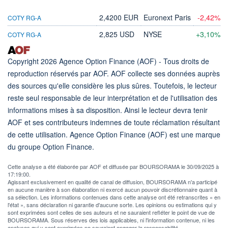
2,4200 EUR
Euronext Paris
-2,42%
COTY RG-A
2,825 USD
NYSE
+3,10%
COTY RG-A
Copyright 2026 Agence Option Finance (AOF) - Tous droits de
reproduction réservés par AOF. AOF collecte ses données auprès
des sources qu'elle considère les plus sûres. Toutefois, le lecteur
reste seul responsable de leur interprétation et de l'utilisation des
informations mises à sa disposition. Ainsi le lecteur devra tenir
AOF et ses contributeurs indemnes de toute réclamation résultant
de cette utilisation. Agence Option Finance (AOF) est une marque
du groupe Option Finance.
Cette analyse a été élaborée par AOF et diffusée par BOURSORAMA le 30/09/2025 à
17:19:00.
Agissant exclusivement en qualité de canal de diffusion, BOURSORAMA n'a participé
en aucune manière à son élaboration ni exercé aucun pouvoir discrétionnaire quant à
sa sélection. Les informations contenues dans cette analyse ont été retranscrites « en
l'état », sans déclaration ni garantie d'aucune sorte. Les opinions ou estimations qui y
sont exprimées sont celles de ses auteurs et ne sauraient refléter le point de vue de
BOURSORAMA. Sous réserves des lois applicables, ni l'information contenue, ni les
analyses qui y sont exprimées ne sauraient engager la responsabilité