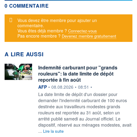
0 COMMENTAIRE
Message d'alerte
Vous devez être membre pour ajouter un
commentaire.
Vous êtes déjà membre ?
Connectez-vous
Pas encore membre ?
Devenez membre gratuitement
A LIRE AUSSI
Indemnité carburant pour "grands
rouleurs": la date limite de dépôt
reportée à fin août
information fournie par
AFP
•
08.08.2026
•
08:51
•
La date limite de dépôt d'un dossier pour
demander l'indemnité carburant de 100 euros
destinée aux travailleurs modestes grands
rouleurs est reportée au 31 août, selon un
arrêté publié samedi au Journal officiel. Le
dispositif, réservé aux ménages modestes, avait
...
Lire la suite