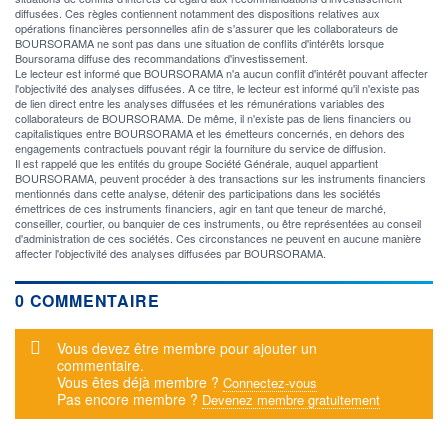
diffusées. Ces règles contiennent notamment des dispositions relatives aux
opérations financières personnelles afin de s'assurer que les collaborateurs de
BOURSORAMA ne sont pas dans une situation de conflits d'intérêts lorsque
Boursorama diffuse des recommandations d'investissement.
Le lecteur est informé que BOURSORAMA n'a aucun conflit d'intérêt pouvant affecter
l'objectivité des analyses diffusées. A ce titre, le lecteur est informé qu'il n'existe pas
de lien direct entre les analyses diffusées et les rémunérations variables des
collaborateurs de BOURSORAMA. De même, il n'existe pas de liens financiers ou
capitalistiques entre BOURSORAMA et les émetteurs concernés, en dehors des
engagements contractuels pouvant régir la fourniture du service de diffusion.
Il est rappelé que les entités du groupe Société Générale, auquel appartient
BOURSORAMA, peuvent procéder à des transactions sur les instruments financiers
mentionnés dans cette analyse, détenir des participations dans les sociétés
émettrices de ces instruments financiers, agir en tant que teneur de marché,
conseiller, courtier, ou banquier de ces instruments, ou être représentées au conseil
d'administration de ces sociétés. Ces circonstances ne peuvent en aucune manière
affecter l'objectivité des analyses diffusées par BOURSORAMA.
0 COMMENTAIRE
Message d'alerte
Vous devez être membre pour ajouter un
commentaire.
Vous êtes déjà membre ?
Connectez-vous
Pas encore membre ?
Devenez membre gratuitement