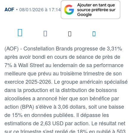
information fournie par
AOF
•
08/01/2026 à 17:14
(AOF) - Constellation Brands progresse de 3,31%
après avoir bondi en cours de séance de près de
7% à Wall Street au lendemain de sa performance
meilleure que prévu au troisième trimestre de son
exercice 2025-2026. Le groupe américain spécialisé
dans la production et la distribution de boissons
alcoolisées a annoncé hier que son bénéfice par
action (BPA) s'élève à 3,06 dollars, soit une baisse
de 15% en données publiées. Il dépasse les
estimations de 2,63 USD par action. Le résultat net
sur ce trimestre s'est replié de 18% en publié à 503,