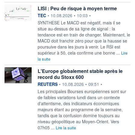
LISI : Peu de risque à moyen terme
information fournie par
TEC
•
10.08.2026
•
10:03
•
SYNTHESE Le MACD est négatif, mais il se
situe au-dessus de sa ligne de signal : la
tendance est en train de changer. Maintenant, le
MACD doit franchir zéro pour que la hausse se
poursuive dans les jours à venir. Le RSI est
supérieur à 50, cela confirme une bonne ...
Lire
la suite
L'Europe globalement stable après le
record du Stoxx 600
information fournie par
REUTERS
•
10.08.2026
•
09:51
•
Les principales Bourses européennes sont sur
de faibles variations lundi dans ‌un contexte
d'attentisme, des indicateurs économiques
majeurs étant au programme de la semaine,
tandis que la confusion domine toujours au
niveau géopolitique au Moyen-Orient. Vers
07h05 ...
Lire la suite