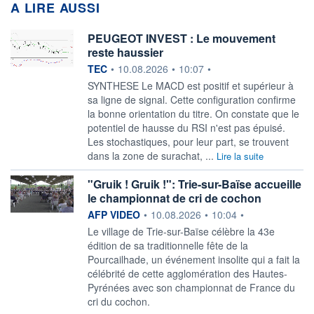
A LIRE AUSSI
PEUGEOT INVEST : Le mouvement
reste haussier
information fournie par
TEC
•
10.08.2026
•
10:07
•
SYNTHESE Le MACD est positif et supérieur à
sa ligne de signal. Cette configuration confirme
la bonne orientation du titre. On constate que le
potentiel de hausse du RSI n'est pas épuisé.
Les stochastiques, pour leur part, se trouvent
dans la zone de surachat, ...
Lire la suite
"Gruik ! Gruik !": Trie-sur-Baïse accueille
le championnat de cri de cochon
information fournie par
AFP VIDEO
•
10.08.2026
•
10:04
•
Le village de Trie-sur-Baïse célèbre la 43e
édition de sa traditionnelle fête de la
Pourcailhade, un événement insolite qui a fait la
célébrité de cette agglomération des Hautes-
Pyrénées avec son championnat de France du
cri du cochon.