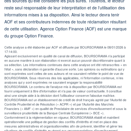
des sources qu'elle considère les plus sûres. Toutefois, le lecteur
reste seul responsable de leur interprétation et de l'utilisation des
informations mises à sa disposition. Ainsi le lecteur devra tenir
AOF et ses contributeurs indemnes de toute réclamation résultant
de cette utilisation. Agence Option Finance (AOF) est une marque
du groupe Option Finance.
Cette analyse a été élaborée par AOF et diffusée par BOURSORAMA le 08/01/2026 à
17:14:00.
Agissant exclusivement en qualité de canal de diffusion, BOURSORAMA n'a participé
en aucune manière à son élaboration ni exercé aucun pouvoir discrétionnaire quant à
sa sélection. Les informations contenues dans cette analyse ont été retranscrites « en
l'état », sans déclaration ni garantie d'aucune sorte. Les opinions ou estimations qui y
sont exprimées sont celles de ses auteurs et ne sauraient refléter le point de vue de
BOURSORAMA. Sous réserves des lois applicables, ni l'information contenue, ni les
analyses qui y sont exprimées ne sauraient engager la responsabilité
BOURSORAMA. Le contenu de l'analyse mis à disposition par BOURSORAMA est
fourni uniquement à titre d'information et n'a pas de valeur contractuelle. Il constitue
ainsi une simple aide à la décision dont l'utilisateur conserve l'absolue maîtrise.
BOURSORAMA est un établissement de crédit de droit français agréé par l'Autorité de
Contrôle Prudentiel et de Résolution (« ACPR ») et par l'Autorité des Marchés
Financiers (« AMF ») en qualité de Prestataire de services d'investissement et sous la
surveillance prudentielle de la Banque Centrale Européenne (« BCE »).
Conformément à la réglementation en vigueur, BOURSORAMA établit et maintient
opérationnelle une politique de gestion des conflits d'intérêts et met en place des
mesures administratives et organisationnelles afin de prévenir, identifier et gérer les
situations de conflits d'intérêts eu égard aux recommandations d'investissement