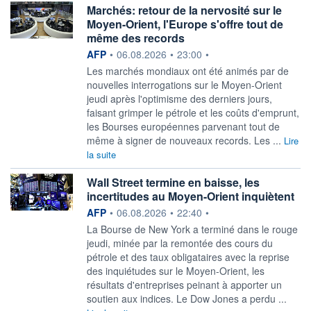
Marchés: retour de la nervosité sur le
Moyen-Orient, l'Europe s'offre tout de
même des records
information fournie par
AFP
•
06.08.2026
•
23:00
•
Les marchés mondiaux ont été animés par de
nouvelles interrogations sur le Moyen-Orient
jeudi après l'optimisme des derniers jours,
faisant grimper le pétrole et les coûts d'emprunt,
les Bourses européennes parvenant tout de
même à signer de nouveaux records. Les ...
Lire
la suite
Wall Street termine en baisse, les
incertitudes au Moyen-Orient inquiètent
information fournie par
AFP
•
06.08.2026
•
22:40
•
La Bourse de New York a terminé dans le rouge
jeudi, minée par la remontée des cours du
pétrole et des taux obligataires avec la reprise
des inquiétudes sur le Moyen-Orient, les
résultats d'entreprises peinant à apporter un
soutien aux indices. Le Dow Jones a perdu ...