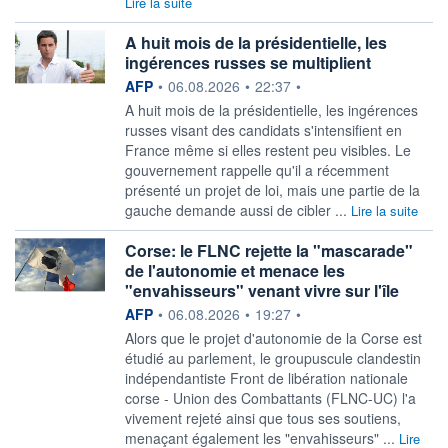
Lire la suite
A huit mois de la présidentielle, les
ingérences russes se multiplient
information fournie par
AFP
•
06.08.2026
•
22:37
•
A huit mois de la présidentielle, les ingérences
russes visant des candidats s'intensifient en
France même si elles restent peu visibles. Le
gouvernement rappelle qu'il a récemment
présenté un projet de loi, mais une partie de la
gauche demande aussi de cibler ...
Lire la suite
Corse: le FLNC rejette la "mascarade"
de l'autonomie et menace les
"envahisseurs" venant vivre sur l'île
information fournie par
AFP
•
06.08.2026
•
19:27
•
Alors que le projet d'autonomie de la Corse est
étudié au parlement, le groupuscule clandestin
indépendantiste Front de libération nationale
corse - Union des Combattants (FLNC-UC) l'a
vivement rejeté ainsi que tous ses soutiens,
menaçant également les "envahisseurs" ...
Lire