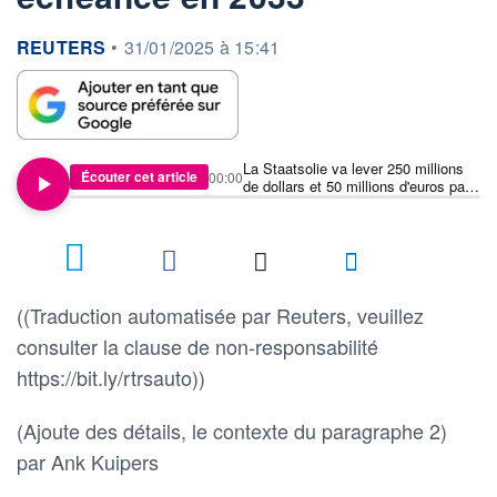
information fournie par
REUTERS
•
31/01/2025 à 15:41
La Staatsolie va lever 250 millions
Écouter cet article
00:00
de dollars et 50 millions d'euros par
le biais d'obligations arrivant à
échéance en 2033
((Traduction automatisée par Reuters, veuillez
consulter la clause de non-responsabilité
https://bit.ly/rtrsauto))
(Ajoute des détails, le contexte du paragraphe 2)
par Ank Kuipers