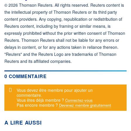
© 2026 Thomson Reuters. All rights reserved. Reuters content is
the intellectual property of Thomson Reuters or its third party
content providers. Any copying, republication or redistribution of
Reuters content, including by framing or similar means, is
expressly prohibited without the prior written consent of Thomson
Reuters. Thomson Reuters shall not be liable for any errors or
delays in content, or for any actions taken in reliance thereon.
"Reuters" and the Reuters Logo are trademarks of Thomson
Reuters and its affiliated companies.
0 COMMENTAIRE
Message d'alerte
Vous devez être membre pour ajouter un
commentaire.
Vous êtes déjà membre ?
Connectez-vous
Pas encore membre ?
Devenez membre gratuitement
A LIRE AUSSI