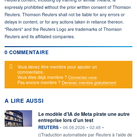
expressly prohibited without the prior written consent of Thomson
Reuters. Thomson Reuters shall not be liable for any errors or
delays in content, or for any actions taken in reliance thereon.
"Reuters" and the Reuters Logo are trademarks of Thomson
Reuters and its affiliated companies.
0 COMMENTAIRE
Message d'alerte
Vous devez être membre pour ajouter un
commentaire.
Vous êtes déjà membre ?
Connectez-vous
Pas encore membre ?
Devenez membre gratuitement
A LIRE AUSSI
Le modèle d'IA de Meta pirate une autre
entreprise lors d'un test
information fournie par
REUTERS
•
06.08.2026
•
02:48
•
((Traduction automatisée par Reuters à l'aide de