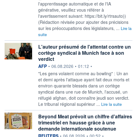
l'apprentissage automatique et de l'IA
générative, veuillez vous référer à
l'avertissement suivant: https://bit.ly/rtrsauto))
(Rédaction révisée pour ajouter des précisions
sur les préoccupations des législateurs, ...
Lire la
suite
L'auteur présumé de l'attentat contre un
cortège syndical à Munich face à son
verdict
information fournie par
AFP
•
06.08.2026
•
01:12
•
"Les gens volaient comme au bowling" : Un an
et demi après l'attaque ayant fait deux morts et
environ quarante blessés dans un cortège
syndical dans une rue de Munich, l'accusé, un
réfugié afghan, doit connaître jeudi son verdict.
Le tribunal régional supérieur ...
Lire la suite
Beyond Meat prévoit un chiffre d'affaires
trimestriel en hausse grâce à une
demande internationale soutenue
information fournie par
REUTERS
•
06.08.2026
•
00:52
•