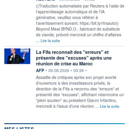
((Traduction automatisée par Reuters à l'aide de
l'apprentissage automatique et de l'IA
générative, veuillez vous référer à
l'avertissement suivant: https://bit.ly/rtrsauto))
Beyond Meat BYND.O , fabricant de substituts
de viande, prévoit mercredi un chiffre d'affaires
...
Lire la suite
La Fifa reconnaît des "erreurs" et
présente des "excuses" après une
réunion de crise au Maroc
information fournie par
AFP
•
06.08.2026
•
00:38
•
Assaillie de critiques après son projet avorté
d'ouverture à des investisseurs privés, la
direction de la Fifa a reconnu des "erreurs" et
présenté des "excuses", affichant néanmoins un
"plein soutien" au président Gianni Infantino,
mercredi à l'issue d'une réunion ...
Lire la suite
MES LISTES