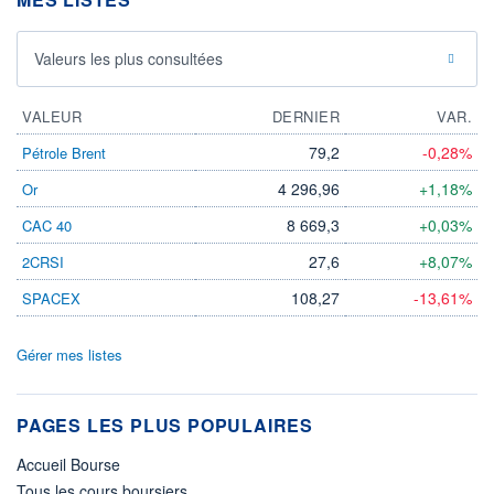
Valeurs les plus consultées
VALEUR
DERNIER
VAR.
79,2
-0,28%
Pétrole Brent
4 296,96
+1,18%
Or
8 669,3
+0,03%
CAC 40
27,6
+8,07%
2CRSI
108,27
-13,61%
SPACEX
Gérer mes listes
PAGES LES PLUS POPULAIRES
Accueil Bourse
Tous les cours boursiers