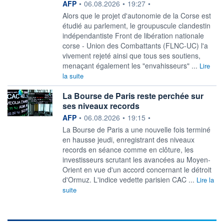
information fournie par
AFP
•
06.08.2026
•
19:27
•
Alors que le projet d'autonomie de la Corse est
étudié au parlement, le groupuscule clandestin
indépendantiste Front de libération nationale
corse - Union des Combattants (FLNC-UC) l'a
vivement rejeté ainsi que tous ses soutiens,
menaçant également les "envahisseurs" ...
Lire
la suite
La Bourse de Paris reste perchée sur
ses niveaux records
information fournie par
AFP
•
06.08.2026
•
19:15
•
La Bourse de Paris a une nouvelle fois terminé
en hausse jeudi, enregistrant des niveaux
records en séance comme en clôture, les
investisseurs scrutant les avancées au Moyen-
Orient en vue d'un accord concernant le détroit
d'Ormuz. L'indice vedette parisien CAC ...
Lire la
suite