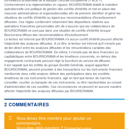
Conformément à la réglementation en vigueur, BOURSORAMA établit et maintient
opérationnelle une politique de gestion des conflits d'intérêts et met en place des
mesures administratives et organisationnelles afin de prévenir, identifier et gérer les
situations de conflits d'intérêts eu égard aux recommandations d'investissement
diffusées. Ces règles contiennent notamment des dispositions relatives aux
opérations financières personnelles afin de s'assurer que les collaborateurs de
BOURSORAMA ne sont pas dans une situation de conflits d'intérêts lorsque
Boursorama diffuse des recommandations d'investissement.
Le lecteur est informé que BOURSORAMA n'a aucun conflit d'intérêt pouvant affecter
l'objectivité des analyses diffusées. A ce titre, le lecteur est informé qu'il n'existe pas
de lien direct entre les analyses diffusées et les rémunérations variables des
collaborateurs de BOURSORAMA. De même, il n'existe pas de liens financiers ou
capitalistiques entre BOURSORAMA et les émetteurs concernés, en dehors des
engagements contractuels pouvant régir la fourniture du service de diffusion.
Il est rappelé que les entités du groupe Société Générale, auquel appartient
BOURSORAMA, peuvent procéder à des transactions sur les instruments financiers
mentionnés dans cette analyse, détenir des participations dans les sociétés
émettrices de ces instruments financiers, agir en tant que teneur de marché,
conseiller, courtier, ou banquier de ces instruments, ou être représentées au conseil
d'administration de ces sociétés. Ces circonstances ne peuvent en aucune manière
affecter l'objectivité des analyses diffusées par BOURSORAMA.
2 COMMENTAIRES
Message d'alerte
Vous devez être membre pour ajouter un
commentaire.
Vous êtes déjà membre ?
Connectez-vous