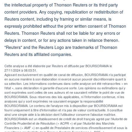
the intellectual property of Thomson Reuters or its third party
content providers. Any copying, republication or redistribution of
Reuters content, including by framing or similar means, is
expressly prohibited without the prior written consent of Thomson
Reuters. Thomson Reuters shall not be liable for any errors or
delays in content, or for any actions taken in reliance thereon.
"Reuters" and the Reuters Logo are trademarks of Thomson
Reuters and its affiliated companies.
Cette analyse a été élaborée par Reuters et diffusée par BOURSORAMA le
27/11/2024 à 08:03:51.
Agissant exclusivement en qualité de canal de diffusion, BOURSORAMA n'a participé
en aucune manière à son élaboration ni exercé aucun pouvoir discrétionnaire quant à
sa sélection. Les informations contenues dans cette analyse ont été retranscrites « en
l'état », sans déclaration ni garantie d'aucune sorte. Les opinions ou estimations qui y
sont exprimées sont celles de ses auteurs et ne sauraient refléter le point de vue de
BOURSORAMA. Sous réserves des lois applicables, ni l'information contenue, ni les
analyses qui y sont exprimées ne sauraient engager la responsabilité
BOURSORAMA. Le contenu de l'analyse mis à disposition par BOURSORAMA est
fourni uniquement à titre d'information et n'a pas de valeur contractuelle. Il constitue
ainsi une simple aide à la décision dont l'utilisateur conserve l'absolue maîtrise.
BOURSORAMA est un établissement de crédit de droit français agréé par l'Autorité de
Contrôle Prudentiel et de Résolution (« ACPR ») et par l'Autorité des Marchés
Financiers (« AMF ») en qualité de Prestataire de services d'investissement et sous la
surveillance prudentielle de la Banque Centrale Européenne (« BCE »).