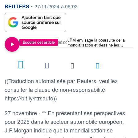
information fournie par
REUTERS
•
27/11/2024 à 08:03
JPM envisage la poursuite de la
Écouter cet article
00:00
mondialisation et dessine les
contours de l'automobile européenne
à l'horizon 2025
2
((Traduction automatisée par Reuters, veuillez
consulter la clause de non-responsabilité
https://bit.ly/rtrsauto))
27 novembre - ** En présentant ses perspectives
pour 2025 dans le secteur automobile européen,
J.P.Morgan indique que la mondialisation se