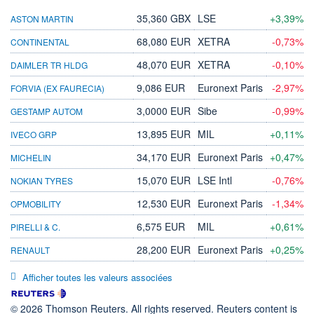
35,360 GBX
LSE
+3,39%
ASTON MARTIN
68,080 EUR
XETRA
-0,73%
CONTINENTAL
48,070 EUR
XETRA
-0,10%
DAIMLER TR HLDG
9,086 EUR
Euronext Paris
-2,97%
FORVIA (EX FAURECIA)
3,0000 EUR
Sibe
-0,99%
GESTAMP AUTOM
13,895 EUR
MIL
+0,11%
IVECO GRP
34,170 EUR
Euronext Paris
+0,47%
MICHELIN
15,070 EUR
LSE Intl
-0,76%
NOKIAN TYRES
12,530 EUR
Euronext Paris
-1,34%
OPMOBILITY
6,575 EUR
MIL
+0,61%
PIRELLI & C.
28,200 EUR
Euronext Paris
+0,25%
RENAULT
Afficher toutes les valeurs associées
© 2026 Thomson Reuters. All rights reserved. Reuters content is