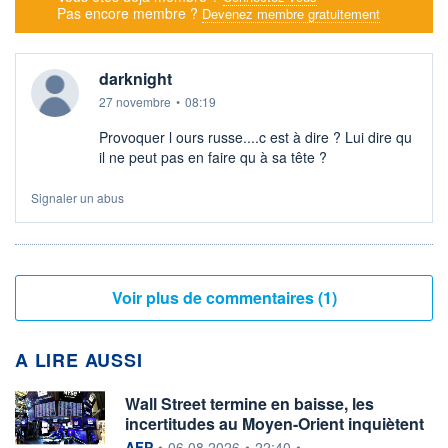
Pas encore membre ?
Devenez membre gratuitement
darknight
27 novembre
•
08:19
Provoquer l ours russe....c est à dire ? Lui dire qu
il ne peut pas en faire qu à sa tête ?
Signaler un abus
Voir plus de commentaires (1)
A LIRE AUSSI
Wall Street termine en baisse, les
incertitudes au Moyen-Orient inquiètent
information fournie par
AFP
•
06.08.2026
•
22:40
•