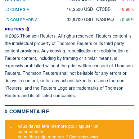
16,2500 USD
OTCBB
-0,98%
JD.COM RG-A
32,9700 USD
NASDAQ
+0,49%
JD.COM SP ADR-A
© 2026 Thomson Reuters. All rights reserved. Reuters content is
the intellectual property of Thomson Reuters or its third party
content providers. Any copying, republication or redistribution of
Reuters content, including by framing or similar means, is
expressly prohibited without the prior written consent of Thomson
Reuters. Thomson Reuters shall not be liable for any errors or
delays in content, or for any actions taken in reliance thereon.
"Reuters" and the Reuters Logo are trademarks of Thomson
Reuters and its affiliated companies.
0 COMMENTAIRE
Message d'alerte
Vous devez être membre pour ajouter un
commentaire.
Vous êtes déjà membre ?
Connectez-vous