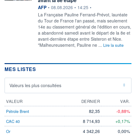
avant la 8e étape
information fournie par
AFP
•
08.08.2026
•
14:25
•
La Française Pauline Ferrand-Prévot, lauréate
du Tour de France l'an passé, mais seulement
14e au classement général de l'édition en cours,
a abandonné samedi avant le départ de la 8e et
avant-dernière étape entre Sisteron et Nice.
"Malheureusement, Pauline ne ...
Lire la suite
MES LISTES
Valeurs les plus consultées
VALEUR
DERNIER
VAR.
82,35
-0,88%
Pétrole Brent
8 714,93
+0,17%
CAC 40
4 342,26
0,00%
Or