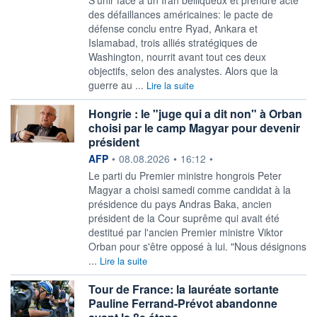
des défaillances américaines: le pacte de
défense conclu entre Ryad, Ankara et
Islamabad, trois alliés stratégiques de
Washington, nourrit avant tout ces deux
objectifs, selon des analystes. Alors que la
guerre au ...
Lire la suite
Hongrie : le "juge qui a dit non" à Orban
choisi par le camp Magyar pour devenir
président
information fournie par
AFP
•
08.08.2026
•
16:12
•
Le parti du Premier ministre hongrois Peter
Magyar a choisi samedi comme candidat à la
présidence du pays Andras Baka, ancien
président de la Cour suprême qui avait été
destitué par l'ancien Premier ministre Viktor
Orban pour s'être opposé à lui. "Nous désignons
...
Lire la suite
Tour de France: la lauréate sortante
Pauline Ferrand-Prévot abandonne