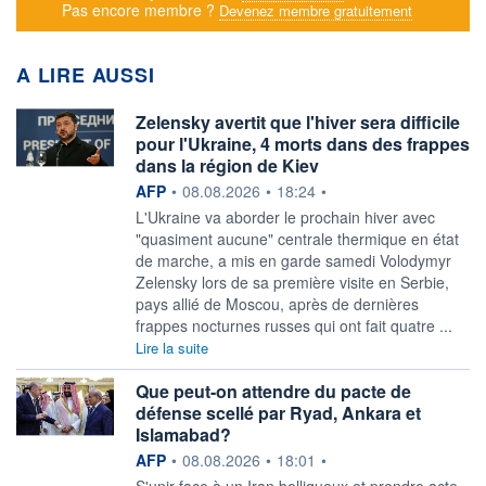
Pas encore membre ?
Devenez membre gratuitement
A LIRE AUSSI
Zelensky avertit que l'hiver sera difficile
pour l'Ukraine, 4 morts dans des frappes
dans la région de Kiev
information fournie par
AFP
•
08.08.2026
•
18:24
•
L'Ukraine va aborder le prochain hiver avec
"quasiment aucune" centrale thermique en état
de marche, a mis en garde samedi Volodymyr
Zelensky lors de sa première visite en Serbie,
pays allié de Moscou, après de dernières
frappes nocturnes russes qui ont fait quatre ...
Lire la suite
Que peut-on attendre du pacte de
défense scellé par Ryad, Ankara et
Islamabad?
information fournie par
AFP
•
08.08.2026
•
18:01
•
S'unir face à un Iran belliqueux et prendre acte