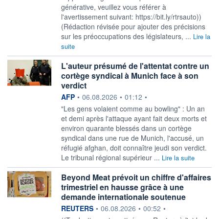
générative, veuillez vous référer à
l'avertissement suivant: https://bit.ly/rtrsauto))
(Rédaction révisée pour ajouter des précisions
sur les préoccupations des législateurs, ...
Lire la
suite
L'auteur présumé de l'attentat contre un
cortège syndical à Munich face à son
verdict
information fournie par
AFP
•
06.08.2026
•
01:12
•
"Les gens volaient comme au bowling" : Un an
et demi après l'attaque ayant fait deux morts et
environ quarante blessés dans un cortège
syndical dans une rue de Munich, l'accusé, un
réfugié afghan, doit connaître jeudi son verdict.
Le tribunal régional supérieur ...
Lire la suite
Beyond Meat prévoit un chiffre d'affaires
trimestriel en hausse grâce à une
demande internationale soutenue
information fournie par
REUTERS
•
06.08.2026
•
00:52
•