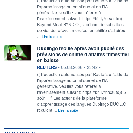
((Traduction automatisée par Reuters à l'aide de
l'apprentissage automatique et de l'IA
générative, veuillez vous référer à
l'avertissement suivant: https://bit.ly/rtrsauto))
Beyond Meat BYND.O , fabricant de substituts
de viande, prévoit mercredi un chiffre d'affaires
...
Lire la suite
Duolingo recule après avoir publié des
prévisions de chiffre d'affaires trimestriel
en baisse
information fournie par
REUTERS
•
05.08.2026
•
23:42
•
((Traduction automatisée par Reuters à l'aide de
l'apprentissage automatique et de l'IA
générative, veuillez vous référer à
l'avertissement suivant: https://bit.ly/rtrsauto)) 5
août - ** Les actions de la plateforme
d'apprentissage des langues Duolingo DUOL.O
reculent ...
Lire la suite