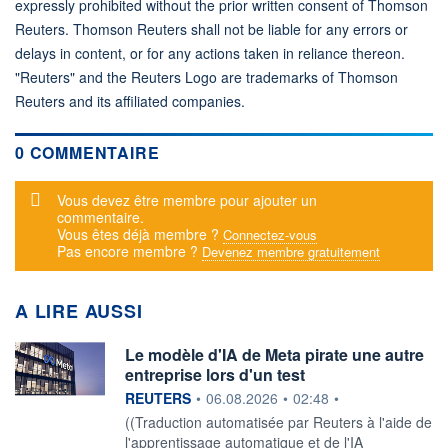
expressly prohibited without the prior written consent of Thomson
Reuters. Thomson Reuters shall not be liable for any errors or
delays in content, or for any actions taken in reliance thereon.
"Reuters" and the Reuters Logo are trademarks of Thomson
Reuters and its affiliated companies.
0 COMMENTAIRE
Message d'alerte
Vous devez être membre pour ajouter un
commentaire.
Vous êtes déjà membre ?
Connectez-vous
Pas encore membre ?
Devenez membre gratuitement
A LIRE AUSSI
Le modèle d'IA de Meta pirate une autre
entreprise lors d'un test
information fournie par
REUTERS
•
06.08.2026
•
02:48
•
((Traduction automatisée par Reuters à l'aide de
l'apprentissage automatique et de l'IA