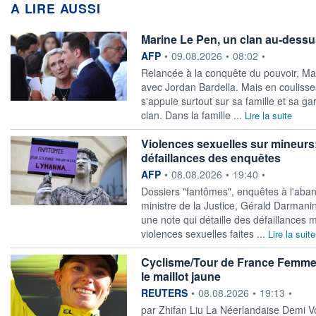
A LIRE AUSSI
Marine Le Pen, un clan au-dessu
information fournie par
AFP
•
09.08.2026
•
08:02
•
Relancée à la conquête du pouvoir, Ma
avec Jordan Bardella. Mais en couliss
s'appuie surtout sur sa famille et sa 
clan. Dans la famille ...
Lire la suite
Violences sexuelles sur mineurs
défaillances des enquêtes
information fournie par
AFP
•
08.08.2026
•
19:40
•
Dossiers "fantômes", enquêtes à l'aban
ministre de la Justice, Gérald Darmanin
une note qui détaille des défaillances
violences sexuelles faites ...
Lire la suite
Cyclisme/Tour de France Femmes
le maillot jaune
information fournie par
REUTERS
•
08.08.2026
•
19:13
•
par Zhifan Liu La Néerlandaise Demi Vol