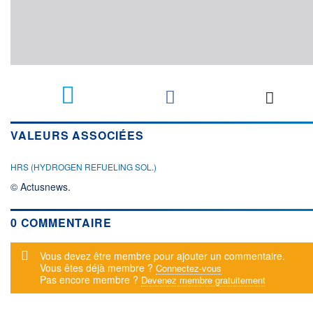
VALEURS ASSOCIÉES
HRS (HYDROGEN REFUELING SOL.)
© Actusnews.
0 COMMENTAIRE
Message d'alerte
Vous devez être membre pour ajouter un commentaire.
Vous êtes déjà membre ?
Connectez-vous
Pas encore membre ?
Devenez membre gratuitement