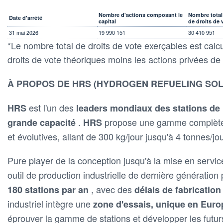
Nombre d'actions composant le
Nombre total
Date d'arrêté
capital
de droits de 
31 mai 2026
19 990 151
30 410 951
*Le nombre total de droits de vote exerçables est calc
droits de vote théoriques moins les actions privées de 
À PROPOS DE HRS (HYDROGEN REFUELING SOL
est l'un des
HRS
leaders mondiaux des stations de 
.
propose une gamme complète 
grande capacité
HRS
et évolutives, allant de 300 kg/jour jusqu'à 4 tonnes/jou
Pure player de la conception jusqu'à la mise en servic
outil de production industrielle de dernière génération
, avec des
180 stations par an
délais de fabricatio
industriel intègre une
zone d'essais, unique en Eur
éprouver la gamme de stations et développer les futur