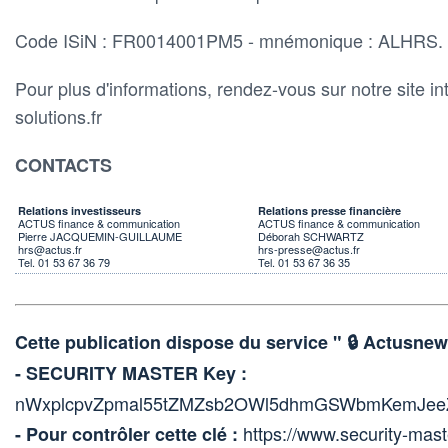
Code ISiN : FR0014001PM5 - mnémonique : ALHRS.
Pour plus d'informations, rendez-vous sur notre site i
solutions.fr
CONTACTS
Relations investisseurs
Relations presse financière
ACTUS finance & communication
ACTUS finance & communication
Pierre JACQUEMIN-GUILLAUME
Déborah SCHWARTZ
hrs@actus.fr
hrs-presse@actus.fr
Tel. 01 53 67 36 79
Tel. 01 53 67 36 35
Cette publication dispose du service " 🔒 Actus
- SECURITY MASTER Key :
nWxplcpvZpmal55tZMZsb2OWl5dhmGSWbmKemJ
https://www.security-mast
- Pour contrôler cette clé :