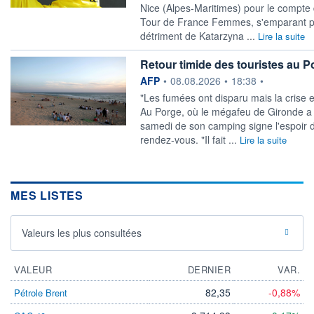
Nice (Alpes-Maritimes) pour le compte 
Tour de France Femmes, s'emparant pa
détriment de Katarzyna ...
Lire la suite
Retour timide des touristes au P
information fournie par
AFP
•
08.08.2026
•
18:38
•
"Les fumées ont disparu mais la crise e
Au Porge, où le mégafeu de Gironde a 
samedi de son camping signe l'espoir d
rendez-vous. "Il fait ...
Lire la suite
MES LISTES
Valeurs les plus consultées
VALEUR
DERNIER
VAR.
82,35
-0,88%
Pétrole Brent