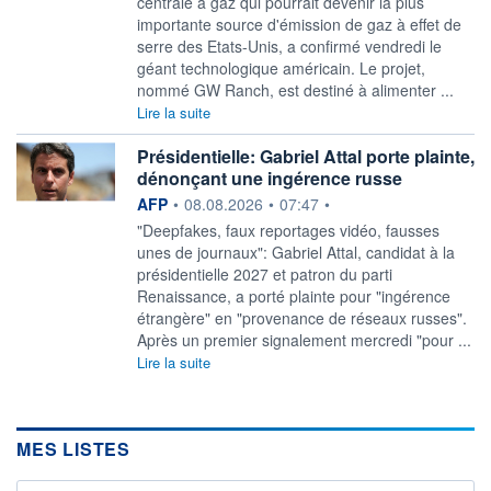
centrale à gaz qui pourrait devenir la plus
importante source d'émission de gaz à effet de
serre des Etats-Unis, a confirmé vendredi le
géant technologique américain. Le projet,
nommé GW Ranch, est destiné à alimenter ...
Lire la suite
Présidentielle: Gabriel Attal porte plainte,
dénonçant une ingérence russe
information fournie par
AFP
•
08.08.2026
•
07:47
•
"Deepfakes, faux reportages vidéo, fausses
unes de journaux": Gabriel Attal, candidat à la
présidentielle 2027 et patron du parti
Renaissance, a porté plainte pour "ingérence
étrangère" en "provenance de réseaux russes".
Après un premier signalement mercredi "pour ...
Lire la suite
MES LISTES