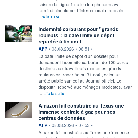
saison de Ligue 1 où le club phocéen avait
terminé cinquième. L’international marocain ...
Lire la suite
Indemnité carburant pour "grands
rouleurs": la date limite de dépôt
reportée à fin août
information fournie par
AFP
•
08.08.2026
•
08:51
•
La date limite de dépôt d'un dossier pour
demander l'indemnité carburant de 100 euros
destinée aux travailleurs modestes grands
rouleurs est reportée au 31 août, selon un
arrêté publié samedi au Journal officiel. Le
dispositif, réservé aux ménages modestes, avait
...
Lire la suite
Amazon fait construire au Texas une
immense centrale à gaz pour ses
centres de données
information fournie par
AFP
•
08.08.2026
•
07:53
•
Amazon fait construire au Texas une immense