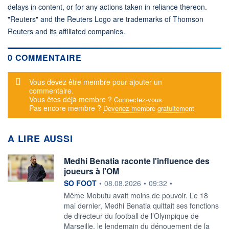
delays in content, or for any actions taken in reliance thereon.
"Reuters" and the Reuters Logo are trademarks of Thomson
Reuters and its affiliated companies.
0 COMMENTAIRE
Message d'alerte
Vous devez être membre pour ajouter un
commentaire.
Vous êtes déjà membre ?
Connectez-vous
Pas encore membre ?
Devenez membre gratuitement
A LIRE AUSSI
Medhi Benatia raconte l'influence des
joueurs à l'OM
information fournie par
SO FOOT
•
08.08.2026
•
09:32
•
Même Mobutu avait moins de pouvoir. Le 18
mai dernier, Medhi Benatia quittait ses fonctions
de directeur du football de l’Olympique de
Marseille, le lendemain du dénouement de la