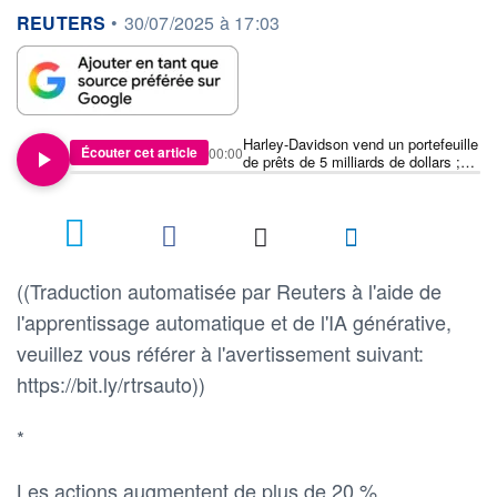
information fournie par
REUTERS
•
30/07/2025 à 17:03
Harley-Davidson vend un portefeuille
Écouter cet article
00:00
de prêts de 5 milliards de dollars ;
les vents contraires tarifaires
persistent
((Traduction automatisée par Reuters à l'aide de
l'apprentissage automatique et de l'IA générative,
veuillez vous référer à l'avertissement suivant:
https://bit.ly/rtrsauto))
*
Les actions augmentent de plus de 20 %