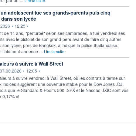
ic" par un ...
Lire la suite
 un adolescent tue ses grands-parents puis cinq
 dans son lycée
ournie par
.2026
•
12:25
•
t de 14 ans, "perturbé" selon ses camarades, a tué vendredi ses
ts avec le pistolet de son grand-père avant de faire cinq autres
 son lycée, près de Bangkok, a indiqué la police thaïlandaise.
nitialement annoncé ...
Lire la suite
leurs à suivre à Wall Street
ournie par
07.08.2026
•
12:05
•
aleurs à suivre vendredi à Wall Street, où les contrats à terme sur
ux indices suggèrent une ouverture stable pour le Dow Jones .DJI
ndis que le Standard & Poor's 500 .SPX et le Nasdaq .IXIC sont vus
e 0,17% et