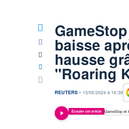
GameStop 
baisse apr
hausse grâ
"Roaring K
information fournie par
REUTERS
•
15/05/2024 à 16:38
Écouter cet article