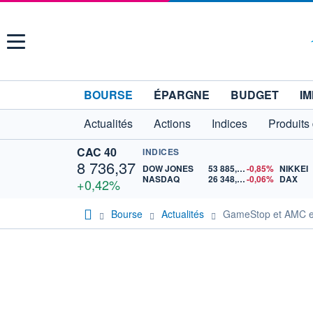
Menu
BOURSE
ÉPARGNE
BUDGET
IM
Actualités
Actions
Indices
Produits
CAC 40
INDICES
8 736,37
DOW JONES
53 885,10
-0,85%
NIKKEI
NASDAQ
26 348,35
-0,06%
DAX
+0,42%
Bourse
Actualités
GameStop et AMC en 