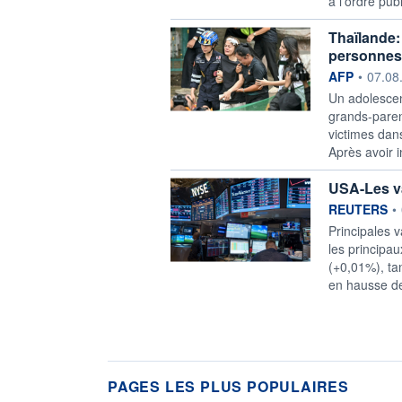
à l'ordre publ
Thaïlande:
personnes
information f
AFP
•
07.08
Un adolescen
grands-paren
victimes dans
Après avoir i
USA-Les va
information f
REUTERS
•
Principales v
les principa
(+0,01%), ta
en hausse d
PAGES LES PLUS POPULAIRES