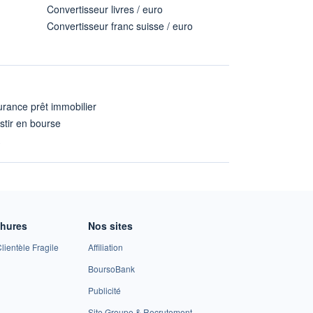
Convertisseur livres / euro
Convertisseur franc suisse / euro
rance prêt immobilier
stir en bourse
A
chures
Nos sites
lientèle Fragile
Affiliation
BoursoBank
Publicité
Site Groupe & Recrutement