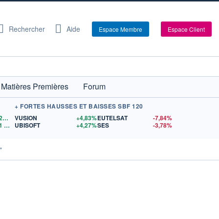
Rechercher
Aide
Espace Membre
Espace Client
Matières Premières
Forum
+ FORTES HAUSSES ET BAISSES SBF 120
1,1527
$US
VUSION
+4,83%
EUTELSAT
-7,84%
1
$US
UBISOFT
+4,27%
SES
-3,78%
"