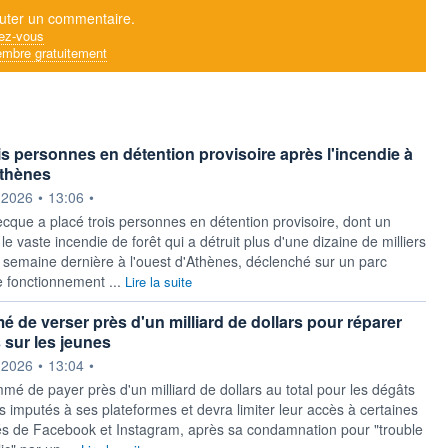
uter un commentaire.
ez-vous
mbre gratuitement
ois personnes en détention provisoire après l'incendie à
Athènes
ournie par
.2026
•
13:06
•
ecque a placé trois personnes en détention provisoire, dont un
le vaste incendie de forêt qui a détruit plus d'une dizaine de milliers
a semaine dernière à l'ouest d'Athènes, déclenché sur un parc
e fonctionnement ...
Lire la suite
 de verser près d'un milliard de dollars pour réparer
 sur les jeunes
ournie par
.2026
•
13:04
•
mé de payer près d'un milliard de dollars au total pour les dégâts
s imputés à ses plateformes et devra limiter leur accès à certaines
tés de Facebook et Instagram, après sa condamnation pour "trouble