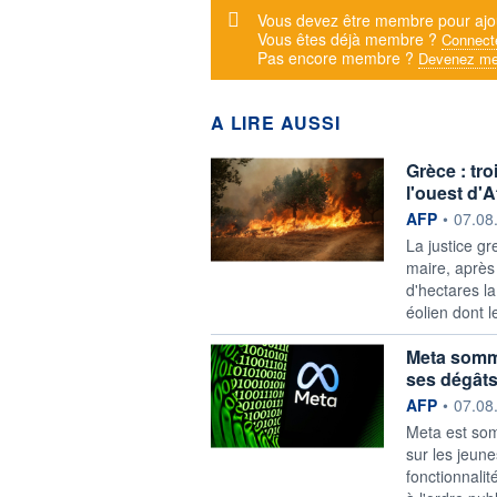
Message d'alerte
Vous devez être membre pour ajo
Vous êtes déjà membre ?
Connect
Pas encore membre ?
Devenez me
A LIRE AUSSI
Grèce : tr
l'ouest d'
information f
AFP
•
07.08
La justice gr
maire, après 
d'hectares l
éolien dont l
Meta sommé
ses dégâts
information f
AFP
•
07.08
Meta est som
sur les jeune
fonctionnali