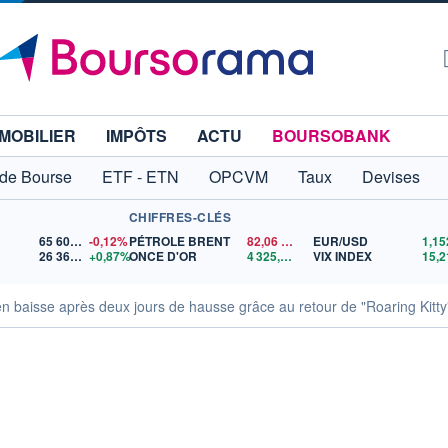
MOBILIER
IMPÔTS
ACTU
BOURSOBANK
 de Bourse
ETF - ETN
OPCVM
Taux
Devises
CHIFFRES-CLÉS
65 606,71
-0,12%
PÉTROLE BRENT
82,06
$US
EUR/USD
26 367,03
+0,87%
ONCE D'OR
4 325,65
$US
VIX INDEX
15,2
baisse après deux jours de hausse grâce au retour de "Roaring Kitty