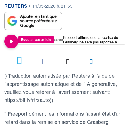
information fournie par
REUTERS
•
11/05/2026 à 21:53
Freeport affirme que la reprise de
Écouter cet article
00:00
Grasberg ne sera pas reportée à
2028 et maintient ses prévisions
pour 2027
((Traduction automatisée par Reuters à l'aide de
l'apprentissage automatique et de l'IA générative,
veuillez vous référer à l'avertissement suivant:
https://bit.ly/rtrsauto))
* Freeport dément les informations faisant état d'un
retard dans la remise en service de Grasberg