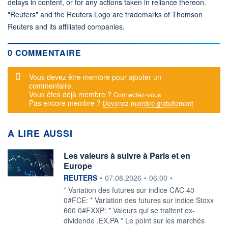
delays in content, or for any actions taken in reliance thereon.
"Reuters" and the Reuters Logo are trademarks of Thomson
Reuters and its affiliated companies.
0 COMMENTAIRE
Message d'alerte
Vous devez être membre pour ajouter un
commentaire.
Vous êtes déjà membre ?
Connectez-vous
Pas encore membre ?
Devenez membre gratuitement
A LIRE AUSSI
Les valeurs à suivre à Paris et en
Europe
information fournie par
REUTERS
•
07.08.2026
•
06:00
•
* Variation des futures sur indice CAC 40
0#FCE: * Variation des futures sur indice Stoxx
600 0#FXXP: * Valeurs qui se traitent ex-
dividende .EX.PA * Le point sur les marchés