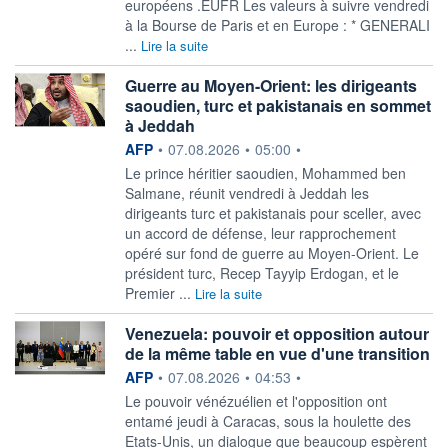
européens .EUFR Les valeurs à suivre vendredi
à la Bourse de Paris et en Europe : * GENERALI
...
Lire la suite
Guerre au Moyen-Orient: les dirigeants
saoudien, turc et pakistanais en sommet
à Jeddah
information fournie par
AFP
•
07.08.2026
•
05:00
•
Le prince héritier saoudien, Mohammed ben
Salmane, réunit vendredi à Jeddah les
dirigeants turc et pakistanais pour sceller, avec
un accord de défense, leur rapprochement
opéré sur fond de guerre au Moyen-Orient. Le
président turc, Recep Tayyip Erdogan, et le
Premier ...
Lire la suite
Venezuela: pouvoir et opposition autour
de la même table en vue d'une transition
information fournie par
AFP
•
07.08.2026
•
04:53
•
Le pouvoir vénézuélien et l'opposition ont
entamé jeudi à Caracas, sous la houlette des
Etats-Unis, un dialogue que beaucoup espèrent