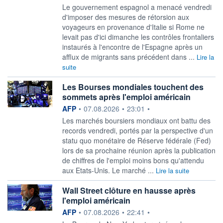
Le gouvernement espagnol a menacé vendredi
‌d'imposer des mesures de rétorsion aux
voyageurs en provenance d'Italie si Rome ne
levait ​pas d'ici dimanche les contrôles frontaliers
instaurés à l'encontre de l'Espagne après un
afflux de migrants sans précédent dans ...
Lire la
suite
Les Bourses mondiales touchent des
sommets après l'emploi américain
information fournie par
AFP
•
07.08.2026
•
23:01
•
Les marchés boursiers mondiaux ont battu des
records vendredi, portés par la perspective d'un
statu quo monétaire de Réserve fédérale (Fed)
lors de sa prochaine réunion après la publication
de chiffres de l'emploi moins bons qu'attendu
aux Etats-Unis. Le marché ...
Lire la suite
Wall Street clôture en hausse après
l'emploi américain
information fournie par
AFP
•
07.08.2026
•
22:41
•