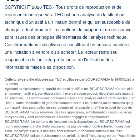
COPYRIGHT 2026 TEC - Tous droits de reproduction et de
représentation réservés. TEC est une analyse de la situation
technique d'un actif à un instant donné et qui est susceptible de
changer à tout moment. Les notions de support et de résistance
sont issues des principes élémentaires de l'analyse technique.
Ces informations indicatives ne constituent en aucune manière
une incitation à vendre ou à acheter. Le lecteur reste seul
responsable de leur interprétation et de l'utilisation des
informations mises à sa disposition.
Cette analyse a été élaborée par TEC et diffusée par BOURSORAMA le 19/05/2026 à
07:38:00.
Agissant exclusivement en qualité de canal de diffusion, BOURSORAMA n'a participé
en aucune manière à son élaboration ni exercé aucun pouvoir discrétionnaire quant à
sa sélection. Les informations contenues dans cette analyse ont été retranscrites « en
l'état », sans déclaration ni garantie d'aucune sorte. Les opinions ou estimations qui y
sont exprimées sont celles de ses auteurs et ne sauraient refléter le point de vue de
BOURSORAMA. Sous réserves des lois applicables, ni l'information contenue, ni les
analyses qui y sont exprimées ne sauraient engager la responsabilité
BOURSORAMA. Le contenu de l'analyse mis à disposition par BOURSORAMA est
fourni uniquement à titre d'information et n'a pas de valeur contractuelle. Il constitue
ainsi une simple aide à la décision dont l'utilisateur conserve l'absolue maîtrise.
BOURSORAMA est un établissement de crédit de droit français agréé par l'Autorité de