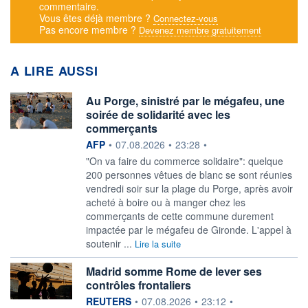
commentaire.
Vous êtes déjà membre ?
Connectez-vous
Pas encore membre ?
Devenez membre gratuitement
A LIRE AUSSI
Au Porge, sinistré par le mégafeu, une
soirée de solidarité avec les
commerçants
information fournie par
AFP
•
07.08.2026
•
23:28
•
"On va faire du commerce solidaire": quelque
200 personnes vêtues de blanc se sont réunies
vendredi soir sur la plage du Porge, après avoir
acheté à boire ou à manger chez les
commerçants de cette commune durement
impactée par le mégafeu de Gironde. L'appel à
soutenir ...
Lire la suite
Madrid somme Rome de lever ses
contrôles frontaliers
information fournie par
REUTERS
•
07.08.2026
•
23:12
•