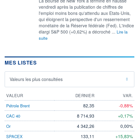
La Bourse de New York a terminé en hausse
vendredi après la publication de chiffres de
l'emploi moins bons qu'attendu aux Etats-Unis,
qui éloignent la perspective d'un resserrement
monétaire de la Réserve fédérale (Fed). L'indice
élargi S&P 500 (+0,62%) a décroché ...
Lire la
suite
MES LISTES
Valeurs les plus consultées
VALEUR
DERNIER
VAR.
82,35
-0,88%
Pétrole Brent
8 714,93
+0,17%
CAC 40
4 342,26
0,00%
Or
133,11
+15,83%
SPACEX