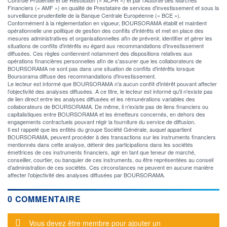
Contrôle Prudentiel et de Résolution (« ACPR ») et par l'Autorité des Marchés
Financiers (« AMF ») en qualité de Prestataire de services d'investissement et sous la
surveillance prudentielle de la Banque Centrale Européenne (« BCE »).
Conformément à la réglementation en vigueur, BOURSORAMA établit et maintient
opérationnelle une politique de gestion des conflits d'intérêts et met en place des
mesures administratives et organisationnelles afin de prévenir, identifier et gérer les
situations de conflits d'intérêts eu égard aux recommandations d'investissement
diffusées. Ces règles contiennent notamment des dispositions relatives aux
opérations financières personnelles afin de s'assurer que les collaborateurs de
BOURSORAMA ne sont pas dans une situation de conflits d'intérêts lorsque
Boursorama diffuse des recommandations d'investissement.
Le lecteur est informé que BOURSORAMA n'a aucun conflit d'intérêt pouvant affecter
l'objectivité des analyses diffusées. A ce titre, le lecteur est informé qu'il n'existe pas
de lien direct entre les analyses diffusées et les rémunérations variables des
collaborateurs de BOURSORAMA. De même, il n'existe pas de liens financiers ou
capitalistiques entre BOURSORAMA et les émetteurs concernés, en dehors des
engagements contractuels pouvant régir la fourniture du service de diffusion.
Il est rappelé que les entités du groupe Société Générale, auquel appartient
BOURSORAMA, peuvent procéder à des transactions sur les instruments financiers
mentionnés dans cette analyse, détenir des participations dans les sociétés
émettrices de ces instruments financiers, agir en tant que teneur de marché,
conseiller, courtier, ou banquier de ces instruments, ou être représentées au conseil
d'administration de ces sociétés. Ces circonstances ne peuvent en aucune manière
affecter l'objectivité des analyses diffusées par BOURSORAMA.
0 COMMENTAIRE
Message d'alerte
Vous devez être membre pour ajouter un