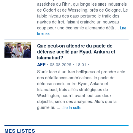
asséchés du Rhin, qui longe les sites industriels
de Godorf et de Wesseling, près de Cologne. Le
faible niveau des eaux perturbe le trafic des
navires de fret, faisant craindre un nouveau
coup pour une économie allemande déjà ...
Lire
la suite
Que peut-on attendre du pacte de
défense scellé par Ryad, Ankara et
Islamabad?
information fournie par
AFP
•
08.08.2026
•
18:01
•
S'unir face à un Iran belliqueux et prendre acte
des défaillances américaines: le pacte de
défense conclu entre Ryad, Ankara et
Islamabad, trois alliés stratégiques de
Washington, nourrit avant tout ces deux
objectifs, selon des analystes. Alors que la
guerre au ...
Lire la suite
MES LISTES