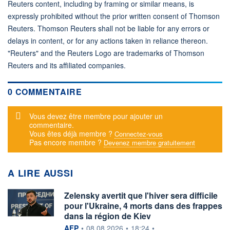
Reuters content, including by framing or similar means, is
expressly prohibited without the prior written consent of Thomson
Reuters. Thomson Reuters shall not be liable for any errors or
delays in content, or for any actions taken in reliance thereon.
"Reuters" and the Reuters Logo are trademarks of Thomson
Reuters and its affiliated companies.
0 COMMENTAIRE
Message d'alerte
Vous devez être membre pour ajouter un
commentaire.
Vous êtes déjà membre ?
Connectez-vous
Pas encore membre ?
Devenez membre gratuitement
A LIRE AUSSI
Zelensky avertit que l'hiver sera difficile
pour l'Ukraine, 4 morts dans des frappes
dans la région de Kiev
information fournie par
AFP
•
08.08.2026
•
18:24
•