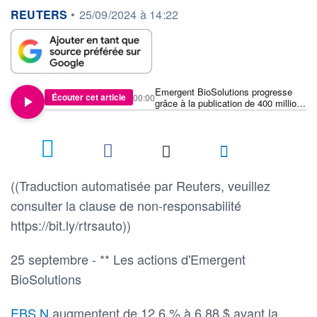
information fournie par
REUTERS
•
25/09/2024 à 14:22
Emergent BioSolutions progresse
Écouter cet article
00:00
grâce à la publication de 400 millions
de dollars de commandes jusqu'en
2025
((Traduction automatisée par Reuters, veuillez
consulter la clause de non-responsabilité
https://bit.ly/rtrsauto))
25 septembre - ** Les actions d'Emergent
BioSolutions
EBS.N
augmentent de 12,6 % à 6,88 $ avant la