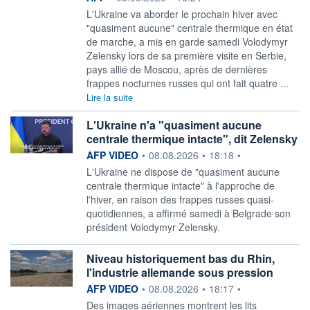
L'Ukraine va aborder le prochain hiver avec
"quasiment aucune" centrale thermique en état
de marche, a mis en garde samedi Volodymyr
Zelensky lors de sa première visite en Serbie,
pays allié de Moscou, après de dernières
frappes nocturnes russes qui ont fait quatre ...
Lire la suite
L'Ukraine n'a "quasiment aucune
centrale thermique intacte", dit Zelensky
information fournie par
AFP VIDEO
•
08.08.2026
•
18:18
•
L'Ukraine ne dispose de "quasiment aucune
centrale thermique intacte" à l'approche de
l'hiver, en raison des frappes russes quasi-
quotidiennes, a affirmé samedi à Belgrade son
président Volodymyr Zelensky.
Niveau historiquement bas du Rhin,
l'industrie allemande sous pression
information fournie par
AFP VIDEO
•
08.08.2026
•
18:17
•
Des images aériennes montrent les lits