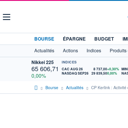
Menu
BOURSE
ÉPARGNE
BUDGET
IM
Actualités
Actions
Indices
Produits
Nikkei 225
INDICES
65 606,71
CAC AUG 26
8 737,00
+0,30%
NASDAQ SEP26
29 839,50
0,00%
0,00%
Bourse
Actualités
CP Kerlink : Activit