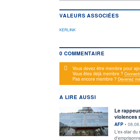
VALEURS ASSOCIÉES
KERLINK
0 COMMENTAIRE
Message d'alerte
Vous devez être membre pour ajo
Vous êtes déjà membre ?
Connect
Pas encore membre ?
Devenez me
A LIRE AUSSI
Le rappeu
violences
information f
AFP
•
08.08
L'ex-star du
d'emprisonne