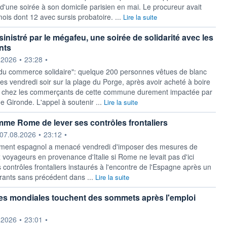
d'une soirée à son domicile parisien en mai. Le procureur avait
ois dont 12 avec sursis probatoire. ...
Lire la suite
inistré par le mégafeu, une soirée de solidarité avec les
nts
ournie par
.2026
•
23:28
•
 du commerce solidaire": quelque 200 personnes vêtues de blanc
es vendredi soir sur la plage du Porge, après avoir acheté à boire
 chez les commerçants de cette commune durement impactée par
e Gironde. L'appel à soutenir ...
Lire la suite
me Rome de lever ses contrôles frontaliers
ournie par
07.08.2026
•
23:12
•
ment espagnol a menacé vendredi ‌d'imposer des mesures de
 voyageurs en provenance d'Italie si Rome ne levait ​pas d'ici
 contrôles frontaliers instaurés à l'encontre de l'Espagne après un
grants sans précédent dans ...
Lire la suite
es mondiales touchent des sommets après l'emploi
ournie par
.2026
•
23:01
•