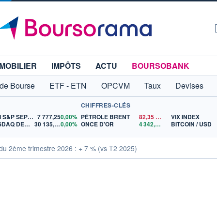
MOBILIER
IMPÔTS
ACTU
BOURSOBANK
 de Bourse
ETF - ETN
OPCVM
Taux
Devises
CHIFFRES-CLÉS
MINI S&P SEP26
7 777,25
0,00%
PÉTROLE BRENT
82,35
$US
VIX INDEX
NASDAQ DEC26
30 135,00
0,00%
ONCE D'OR
4 342,26
$US
BITCOIN / USD
é du 2ème trimestre 2026 : + 7 % (vs T2 2025)