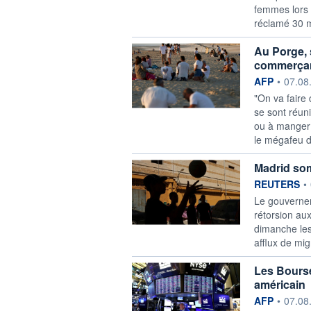
femmes lors 
réclamé 30 m
Au Porge, s
commerça
information f
AFP
•
07.08
"On va faire
se sont réuni
ou à manger
le mégafeu d
Madrid som
information f
REUTERS
•
Le gouverne
rétorsion aux
dimanche les
afflux de mi
Les Bours
américain
information f
AFP
•
07.08