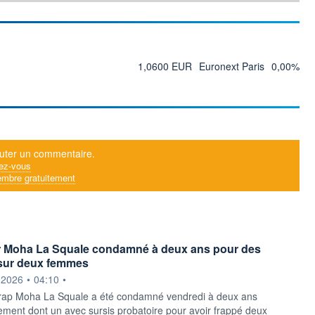
1,0600 EUR
Euronext Paris
0,00%
uter un commentaire.
ez-vous
mbre gratuitement
r Moha La Squale condamné à deux ans pour des
 sur deux femmes
ournie par
.2026
•
04:10
•
 rap Moha La Squale a été condamné vendredi à deux ans
ment dont un avec sursis probatoire pour avoir frappé deux