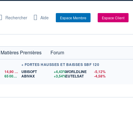
Rechercher
Aide
Espace Membre
Espace Client
Matières Premières
Forum
+ FORTES HAUSSES ET BAISSES SBF 120
14,90
$US
UBISOFT
+4,43%
WORLDLINE
-5,12%
65 003,67
$US
ABIVAX
+3,54%
EUTELSAT
-4,58%