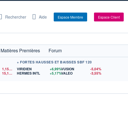
Rechercher
Aide
Espace Membre
Espace Client
Matières Premières
Forum
+ FORTES HAUSSES ET BAISSES SBF 120
1,1523
$US
VIRIDIEN
+6,99%
VUSION
-5,04%
15,15
$US
HERMES INTL
+5,17%
VALEO
-3,55%