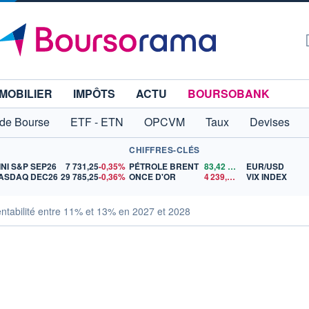
MOBILIER
IMPÔTS
ACTU
BOURSOBANK
 de Bourse
ETF - ETN
OPCVM
Taux
Devises
CHIFFRES-CLÉS
INI S&P SEP26
7 731,25
-0,35%
PÉTROLE BRENT
83,42
$US
EUR/USD
ASDAQ DEC26
29 785,25
-0,36%
ONCE D'OR
4 239,39
$US
VIX INDEX
entabilité entre 11% et 13% en 2027 et 2028