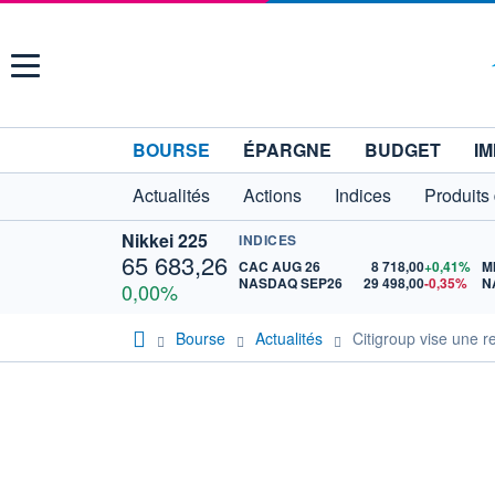
Menu
BOURSE
ÉPARGNE
BUDGET
IM
Actualités
Actions
Indices
Produits
Nikkei 225
INDICES
65 683,26
CAC AUG 26
8 718,00
+0,41%
M
NASDAQ SEP26
29 498,00
-0,35%
N
0,00%
Bourse
Actualités
Citigroup vise une r