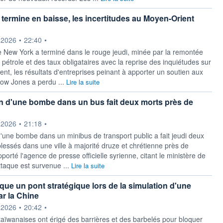
t termine en baisse, les incertitudes au Moyen-Orient
ournie par
.2026
•
22:40
•
 New York a terminé dans le rouge jeudi, minée par la remontée
pétrole et des taux obligataires avec la reprise des inquiétudes sur
nt, les résultats d'entreprises peinant à apporter un soutien aux
Dow Jones a perdu ...
Lire la suite
n d'une bombe dans un bus fait deux morts près de
ournie par
.2026
•
21:18
•
d'une bombe dans un minibus de transport public a fait jeudi deux
blessés dans une ville à majorité druze et chrétienne près de
orté l'agence de presse officielle syrienne, citant le ministère de
ttaque est survenue ...
Lire la suite
que un pont stratégique lors de la simulation d'une
ar la Chine
ournie par
.2026
•
20:42
•
taïwanaises ont érigé des barrières et des barbelés pour bloquer