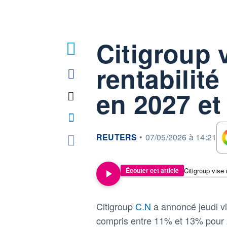
Citigroup 
rentabilit
en 2027 et
information fournie par
REUTERS
•
07/05/2026 à 14:21
Citigroup vise
Écouter cet article
Citigroup
C.N
a annoncé jeudi v
compris entre 11% et 13% pour 