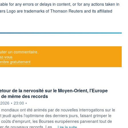
ble for any errors or delays in content, or for any actions taken in
ers Logo are trademarks of Thomson Reuters and its affiliated
uter un commentaire.
ez-vous
mbre gratuitement
etour de la nervosité sur le Moyen-Orient, l'Europe
ut de même des records
ournie par
.2026
•
23:00
•
mondiaux ont été animés par de nouvelles interrogations sur le
jeudi après l'optimisme des derniers jours, faisant grimper le
es coûts d'emprunt, les Bourses européennes parvenant tout de
r de nouveaux records. Les ...
Lire la suite