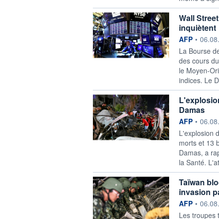
Wall Stree
inquiètent
information f
AFP
•
06.08
La Bourse de
des cours du 
le Moyen-Orie
indices. Le 
L'explosio
Damas
information f
AFP
•
06.08
L'explosion 
morts et 13 
Damas, a rapp
la Santé. L'a
Taïwan blo
invasion p
information f
AFP
•
06.08
Les troupes 