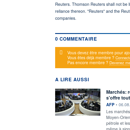
Reuters. Thomson Reuters shall not be lia
reliance thereon. "Reuters" and the Reut
companies.
0 COMMENTAIRE
Message d'alerte
Vous devez être membre pour ajo
Vous êtes déjà membre ?
Connect
Pas encore membre ?
Devenez me
A LIRE AUSSI
Marchés: r
s'offre to
information f
AFP
•
06.08
Les marchés 
Moyen-Orient 
pétrole et l
même à signe