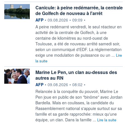
Canicule: à peine redémarrée, la centrale
de Golfech de nouveau à l'arrêt
information fournie par
AFP
•
09.08.2026
•
09:09
•
A peine redémarré vendredi, le seul réacteur en
activité de la centrale de Golfech, à une
centaine de kilomètres au nord-ouest de
Toulouse, a été de nouveau arrêté samedi soir,
selon un communiqué d'EDF. La réglementation
exige une modulation de puissance ou un ...
Lire
la suite
Marine Le Pen, un clan au-dessus des
autres au RN
information fournie par
AFP
•
09.08.2026
•
08:02
•
Relancée à la conquête du pouvoir, Marine Le
Pen joue en public de son "binôme" avec Jordan
Bardella. Mais en coulisses, la candidate du
Rassemblement national s'appuie surtout sur sa
famille et sa garde rapprochée: mieux qu'une
équipe, un clan. Dans la famille ...
Lire la suite