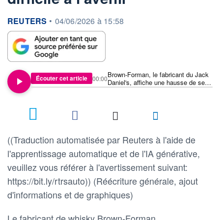
information fournie par
REUTERS
•
04/06/2026 à 15:58
Brown-Forman, le fabricant du Jack
Écouter cet article
00:00
Daniel's, affiche une hausse de ses
ventes mais s'attend à une demande
difficile à l'avenir
((Traduction automatisée par Reuters à l'aide de
l'apprentissage automatique et de l'IA générative,
veuillez vous référer à l'avertissement suivant:
https://bit.ly/rtrsauto)) (Réécriture générale, ajout
d'informations et de graphiques)
Le fabricant de whisky Brown-Forman