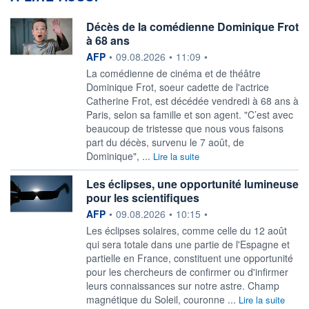
Décès de la comédienne Dominique Frot
à 68 ans
information fournie par
AFP
•
09.08.2026
•
11:09
•
La comédienne de cinéma et de théâtre
Dominique Frot, soeur cadette de l'actrice
Catherine Frot, est décédée vendredi à 68 ans à
Paris, selon sa famille et son agent. "C’est avec
beaucoup de tristesse que nous vous faisons
part du décès, survenu le 7 août, de
Dominique", ...
Lire la suite
Les éclipses, une opportunité lumineuse
pour les scientifiques
information fournie par
AFP
•
09.08.2026
•
10:15
•
Les éclipses solaires, comme celle du 12 août
qui sera totale dans une partie de l'Espagne et
partielle en France, constituent une opportunité
pour les chercheurs de confirmer ou d'infirmer
leurs connaissances sur notre astre. Champ
magnétique du Soleil, couronne ...
Lire la suite