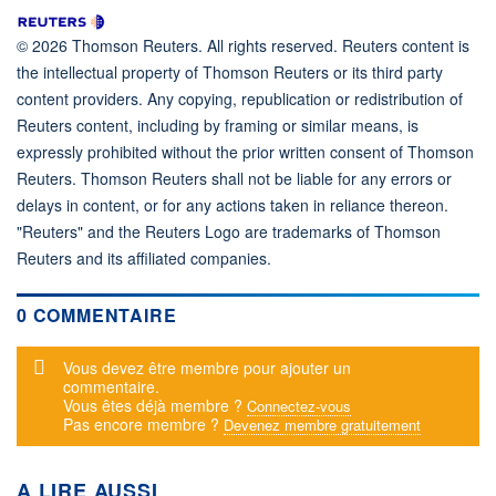
© 2026 Thomson Reuters. All rights reserved. Reuters content is
the intellectual property of Thomson Reuters or its third party
content providers. Any copying, republication or redistribution of
Reuters content, including by framing or similar means, is
expressly prohibited without the prior written consent of Thomson
Reuters. Thomson Reuters shall not be liable for any errors or
delays in content, or for any actions taken in reliance thereon.
"Reuters" and the Reuters Logo are trademarks of Thomson
Reuters and its affiliated companies.
0 COMMENTAIRE
Message d'alerte
Vous devez être membre pour ajouter un
commentaire.
Vous êtes déjà membre ?
Connectez-vous
Pas encore membre ?
Devenez membre gratuitement
A LIRE AUSSI