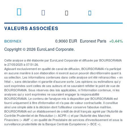
VALEURS ASSOCIÉES
0,9060 EUR
Euronext Paris
+0,44%
BIOSYNEX
Copyright © 2026 EuroLand Corporate.
Cette analyse a été élaborée par EuroLand Corporate et diffusée par BOURSORAMA
le 27/05/2025 à 07:51:26.
Agissant exclusivement en qualité de canal de diffusion, BOURSORAMA n'a participé
en aucune manière à son élaboration ni exercé aucun pouvoir discrétionnaire quant à
sa sélection. Les informations contenues dans cette analyse ont été retranscrites « en
l'état », sans déclaration ni garantie d'aucune sorte. Les opinions ou estimations qui y
sont exprimées sont celles de ses auteurs et ne sauraient refléter le point de vue de
BOURSORAMA. Sous réserves des lois applicables, ni l'information contenue, ni les
analyses qui y sont exprimées ne sauraient engager la responsabilité
BOURSORAMA. Le contenu de l'analyse mis à disposition par BOURSORAMA est
fourni uniquement à titre d'information et n'a pas de valeur contractuelle. Il constitue
ainsi une simple aide à la décision dont l'utilisateur conserve l'absolue maîtrise.
BOURSORAMA est un établissement de crédit de droit français agréé par l'Autorité de
Contrôle Prudentiel et de Résolution (« ACPR ») et par l'Autorité des Marchés
Financiers (« AMF ») en qualité de Prestataire de services d'investissement et sous la
surveillance prudentielle de la Banque Centrale Européenne (« BCE »).