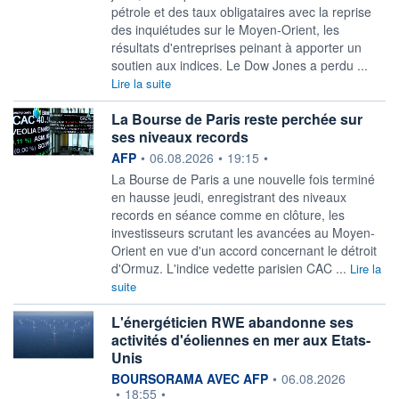
pétrole et des taux obligataires avec la reprise
des inquiétudes sur le Moyen-Orient, les
résultats d'entreprises peinant à apporter un
soutien aux indices. Le Dow Jones a perdu ...
Lire la suite
La Bourse de Paris reste perchée sur
ses niveaux records
information fournie par
AFP
•
06.08.2026
•
19:15
•
La Bourse de Paris a une nouvelle fois terminé
en hausse jeudi, enregistrant des niveaux
records en séance comme en clôture, les
investisseurs scrutant les avancées au Moyen-
Orient en vue d'un accord concernant le détroit
d'Ormuz. L'indice vedette parisien CAC ...
Lire la
suite
L'énergéticien RWE abandonne ses
activités d'éoliennes en mer aux Etats-
Unis
information fournie par
BOURSORAMA AVEC AFP
•
06.08.2026
•
18:55
•