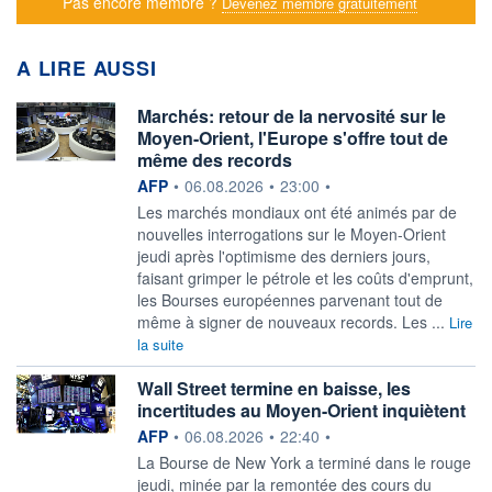
Pas encore membre ?
Devenez membre gratuitement
A LIRE AUSSI
Marchés: retour de la nervosité sur le
Moyen-Orient, l'Europe s'offre tout de
même des records
information fournie par
AFP
•
06.08.2026
•
23:00
•
Les marchés mondiaux ont été animés par de
nouvelles interrogations sur le Moyen-Orient
jeudi après l'optimisme des derniers jours,
faisant grimper le pétrole et les coûts d'emprunt,
les Bourses européennes parvenant tout de
même à signer de nouveaux records. Les ...
Lire
la suite
Wall Street termine en baisse, les
incertitudes au Moyen-Orient inquiètent
information fournie par
AFP
•
06.08.2026
•
22:40
•
La Bourse de New York a terminé dans le rouge
jeudi, minée par la remontée des cours du