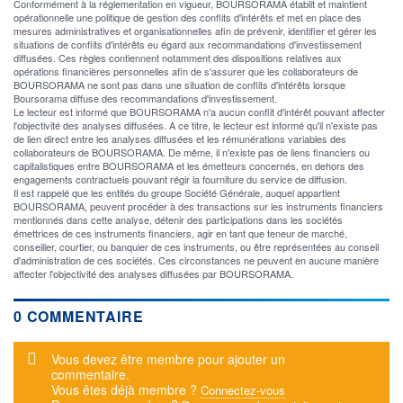
Conformément à la réglementation en vigueur, BOURSORAMA établit et maintient
opérationnelle une politique de gestion des conflits d'intérêts et met en place des
mesures administratives et organisationnelles afin de prévenir, identifier et gérer les
situations de conflits d'intérêts eu égard aux recommandations d'investissement
diffusées. Ces règles contiennent notamment des dispositions relatives aux
opérations financières personnelles afin de s'assurer que les collaborateurs de
BOURSORAMA ne sont pas dans une situation de conflits d'intérêts lorsque
Boursorama diffuse des recommandations d'investissement.
Le lecteur est informé que BOURSORAMA n'a aucun conflit d'intérêt pouvant affecter
l'objectivité des analyses diffusées. A ce titre, le lecteur est informé qu'il n'existe pas
de lien direct entre les analyses diffusées et les rémunérations variables des
collaborateurs de BOURSORAMA. De même, il n'existe pas de liens financiers ou
capitalistiques entre BOURSORAMA et les émetteurs concernés, en dehors des
engagements contractuels pouvant régir la fourniture du service de diffusion.
Il est rappelé que les entités du groupe Société Générale, auquel appartient
BOURSORAMA, peuvent procéder à des transactions sur les instruments financiers
mentionnés dans cette analyse, détenir des participations dans les sociétés
émettrices de ces instruments financiers, agir en tant que teneur de marché,
conseiller, courtier, ou banquier de ces instruments, ou être représentées au conseil
d'administration de ces sociétés. Ces circonstances ne peuvent en aucune manière
affecter l'objectivité des analyses diffusées par BOURSORAMA.
0 COMMENTAIRE
Message d'alerte
Vous devez être membre pour ajouter un
commentaire.
Vous êtes déjà membre ?
Connectez-vous