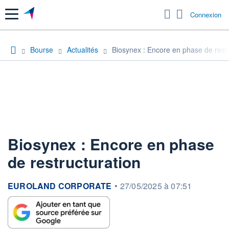
Menu
Connexion
Bourse
Actualités
Biosynex : Encore en phase de restr
Biosynex : Encore en phase
de restructuration
information fournie par
EUROLAND CORPORATE
•
27/05/2025 à 07:51