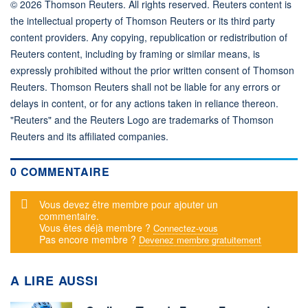
© 2026 Thomson Reuters. All rights reserved. Reuters content is
the intellectual property of Thomson Reuters or its third party
content providers. Any copying, republication or redistribution of
Reuters content, including by framing or similar means, is
expressly prohibited without the prior written consent of Thomson
Reuters. Thomson Reuters shall not be liable for any errors or
delays in content, or for any actions taken in reliance thereon.
"Reuters" and the Reuters Logo are trademarks of Thomson
Reuters and its affiliated companies.
0 COMMENTAIRE
Message d'alerte
Vous devez être membre pour ajouter un
commentaire.
Vous êtes déjà membre ?
Connectez-vous
Pas encore membre ?
Devenez membre gratuitement
A LIRE AUSSI