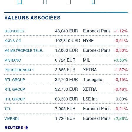
VALEURS ASSOCIÉES
48,640 EUR
Euronext Paris
-1,12%
BOUYGUES
102,810 USD
NYSE
-0,51%
KKR & CO
12,000 EUR
Euronext Paris
-0,50%
M6 METROPOLE TELE.
0,724 EUR
MIL
+0,56%
MISITANO
3,886 EUR
XETRA
-1,87%
PROSIEBENSAT.1
32,700 EUR
Tradegate
-0,15%
RTL GROUP
32,750 EUR
XETRA
-0,46%
RTL GROUP
83,360 EUR
LSE Intl
0,00%
RTL GROUP
7,005 EUR
Euronext Paris
-0,21%
TF1
1,720 EUR
Euronext Paris
+2,26%
VIVENDI