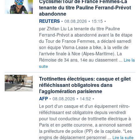
Cyclisme/Tour de France Femmes-La
tenante du titre Pauline Ferrand-Prévot
abandonne
information fournie par
REUTERS
•
08.08.2026
•
15:15
•
par Zhifan Liu La tenante du titre Pauline
Ferrand-Prévot a ‌abandonné avant la 8e étape
du Tour de France Femmes, a déclaré samedi
son équipe Visma-Lease a bike, à la veille ​de
l'arrivée finale à Nice (Alpes-Maritime). La
Rémoise de 34 ans, 14e au classement ...
Lire la
suite
Trottinettes électriques: casque et gilet
réfléchissant obligatoires dans
l'agglomération parisienne
information fournie par
AFP
•
08.08.2026
•
14:52
•
Le port d'un casque et d'un équipement rétro-
réfléchissant est obligatoire depuis vendredi
pour tout conducteur de trottinette électrique à
Paris et en petite couronne, a annoncé samedi
la préfecture de police (PP) de la capitale. "Les
engins de déplacement personnel ...
Lire la suite