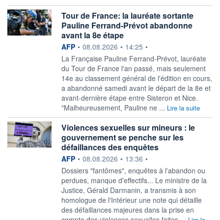
Tour de France: la lauréate sortante
Pauline Ferrand-Prévot abandonne
avant la 8e étape
information fournie par
AFP
•
08.08.2026
•
14:25
•
La Française Pauline Ferrand-Prévot, lauréate
du Tour de France l'an passé, mais seulement
14e au classement général de l'édition en cours,
a abandonné samedi avant le départ de la 8e et
avant-dernière étape entre Sisteron et Nice.
"Malheureusement, Pauline ne ...
Lire la suite
Violences sexuelles sur mineurs : le
gouvernement se penche sur les
défaillances des enquêtes
information fournie par
AFP
•
08.08.2026
•
13:36
•
Dossiers "fantômes", enquêtes à l'abandon ou
perdues, manque d'effectifs... Le ministre de la
Justice, Gérald Darmanin, a transmis à son
homologue de l'Intérieur une note qui détaille
des défaillances majeures dans la prise en
compte des violences sexuelles faites ...
Lire la