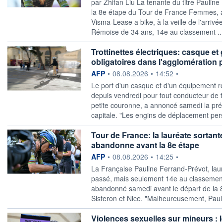
par Zhifan Liu La tenante du titre Paulin
la 8e étape du Tour de France Femmes, 
Visma-Lease a bike, à la veille ​de l'arriv
Rémoise de 34 ans, 14e au classement .
Trottinettes électriques: casque et 
obligatoires dans l'agglomération 
information fournie par
AFP
•
08.08.2026
•
14:52
•
Le port d'un casque et d'un équipement rét
depuis vendredi pour tout conducteur de tr
petite couronne, a annoncé samedi la préf
capitale. "Les engins de déplacement per
Tour de France: la lauréate sortan
abandonne avant la 8e étape
information fournie par
AFP
•
08.08.2026
•
14:25
•
La Française Pauline Ferrand-Prévot, lau
passé, mais seulement 14e au classement 
abandonné samedi avant le départ de la 8
Sisteron et Nice. "Malheureusement, Paul
Violences sexuelles sur mineurs :