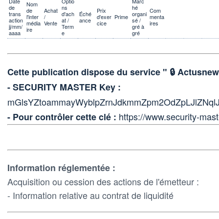
Date
Optio
Marc
Nom
de
ns
hé
de
Achat
Prix
Com
trans
d'ach
Éché
organi
l'inter
/
d'exer
Prime
menta
action
at /
ance
sé /
média
Vente
cice
ires
jj/mm/
Term
gré à
ire
aaaa
e
gré
Cette publication dispose du service " 🔒 Actus
- SECURITY MASTER Key :
mGlsYZtoammayWyblpZrnJdkmmZpm2OdZpLJlZNqlJ
https://www.security-mast
- Pour contrôler cette clé :
Information réglementée :
Acquisition ou cession des actions de l'émetteur :
- Information relative au contrat de liquidité