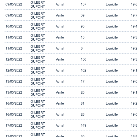
GILBERT
09/05/2022
Achat
157
Liquidite
19.
DUPONT
GILBERT
09/05/2022
Vente
59
Liquidite
19.
DUPONT
GILBERT
10/05/2022
Achat
95
Liquidite
19.
DUPONT
GILBERT
11/05/2022
Vente
15
Liquidite
19.
DUPONT
GILBERT
11/05/2022
Achat
6
Liquidite
19.
DUPONT
GILBERT
12/05/2022
Vente
150
Liquidite
19.
DUPONT
GILBERT
12/05/2022
Achat
102
Liquidite
19.
DUPONT
GILBERT
13/05/2022
Achat
17
Liquidite
19.
DUPONT
GILBERT
13/05/2022
Vente
20
Liquidite
19.
DUPONT
GILBERT
16/05/2022
Vente
81
Liquidite
19.
DUPONT
GILBERT
16/05/2022
Achat
26
Liquidite
19.
DUPONT
GILBERT
17/05/2022
Achat
149
Liquidite
18.
DUPONT
GILBERT
17/05/2022
Vente
65
Liquidite
18.