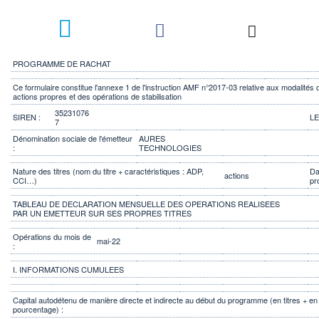
PROGRAMME DE RACHAT
Ce formulaire constitue l'annexe 1 de l'instruction AMF n°2017-03 relative aux modalité
actions propres et des opérations de stabilisation
35231076
SIREN :
LE
7
Dénomination sociale de l'émetteur
AURES
:
TECHNOLOGIES
Nature des titres (nom du titre + caractéristiques : ADP,
Da
actions
CCI…)
pr
TABLEAU DE DECLARATION MENSUELLE DES OPERATIONS REALISEES
PAR UN EMETTEUR SUR SES PROPRES TITRES
Opérations du mois de
mai-22
:
I. INFORMATIONS CUMULEES
Capital autodétenu de manière directe et indirecte au début du programme (en titres + en
pourcentage) :