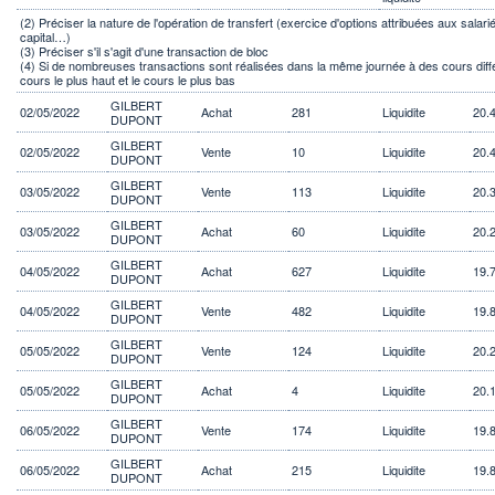
(2) Préciser la nature de l'opération de transfert (exercice d'options attribuées aux sala
capital…)
(3) Préciser s'il s'agit d'une transaction de bloc
(4) Si de nombreuses transactions sont réalisées dans la même journée à des cours différ
cours le plus haut et le cours le plus bas
GILBERT
02/05/2022
Achat
281
Liquidite
20.
DUPONT
GILBERT
02/05/2022
Vente
10
Liquidite
20.
DUPONT
GILBERT
03/05/2022
Vente
113
Liquidite
20.
DUPONT
GILBERT
03/05/2022
Achat
60
Liquidite
20.
DUPONT
GILBERT
04/05/2022
Achat
627
Liquidite
19.
DUPONT
GILBERT
04/05/2022
Vente
482
Liquidite
19.
DUPONT
GILBERT
05/05/2022
Vente
124
Liquidite
20.
DUPONT
GILBERT
05/05/2022
Achat
4
Liquidite
20.
DUPONT
GILBERT
06/05/2022
Vente
174
Liquidite
19.
DUPONT
GILBERT
06/05/2022
Achat
215
Liquidite
19.
DUPONT