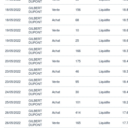
DUPONT
GILBERT
18/05/2022
Vente
156
Liquidite
18.
DUPONT
GILBERT
18/05/2022
Achat
68
Liquidite
18.
DUPONT
GILBERT
19/05/2022
Vente
10
Liquidite
18.
DUPONT
GILBERT
19/05/2022
Achat
25
Liquidite
18.
DUPONT
GILBERT
20/05/2022
Achat
166
Liquidite
18.
DUPONT
GILBERT
20/05/2022
Vente
175
Liquidite
18.
DUPONT
GILBERT
23/05/2022
Achat
46
Liquidite
18.
DUPONT
GILBERT
23/05/2022
Vente
95
Liquidite
18.
DUPONT
GILBERT
24/05/2022
Achat
30
Liquidite
18.
DUPONT
GILBERT
25/05/2022
Achat
101
Liquidite
18.
DUPONT
GILBERT
26/05/2022
Achat
414
Liquidite
17.
DUPONT
GILBERT
26/05/2022
Vente
165
Liquidite
17.
DUPONT