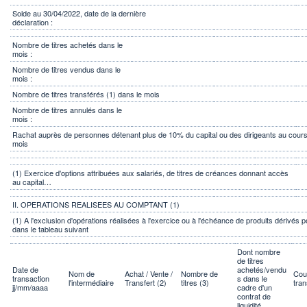
Solde au 30/04/2022, date de la dernière
déclaration :
Nombre de titres achetés dans le
mois :
Nombre de titres vendus dans le
mois :
Nombre de titres transférés (1) dans le mois
Nombre de titres annulés dans le
mois :
Rachat auprès de personnes détenant plus de 10% du capital ou des dirigeants au cour
mois
(1) Exercice d'options attribuées aux salariés, de titres de créances donnant accès
au capital…
II. OPERATIONS REALISEES AU COMPTANT (1)
(1) A l'exclusion d'opérations réalisées à l'exercice ou à l'échéance de produits dérivés p
dans le tableau suivant
Dont nombre
de titres
Date de
achetés/vendu
Nom de
Achat / Vente /
Nombre de
Cou
transaction
s dans le
l'intermédiaire
Transfert (2)
titres (3)
tran
jj/mm/aaaa
cadre d'un
contrat de
liquidité