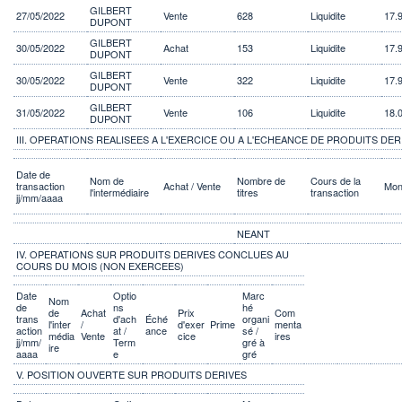
GILBERT
27/05/2022
Vente
628
Liquidite
17.
DUPONT
GILBERT
30/05/2022
Achat
153
Liquidite
17.
DUPONT
GILBERT
30/05/2022
Vente
322
Liquidite
17.
DUPONT
GILBERT
31/05/2022
Vente
106
Liquidite
18.
DUPONT
III. OPERATIONS REALISEES A L'EXERCICE OU A L'ECHEANCE DE PRODUITS DER
Date de
Nom de
Nombre de
Cours de la
transaction
Achat / Vente
Mon
l'intermédiaire
titres
transaction
jj/mm/aaaa
NEANT
IV. OPERATIONS SUR PRODUITS DERIVES CONCLUES AU
COURS DU MOIS (NON EXERCEES)
Date
Optio
Marc
Nom
de
ns
hé
de
Achat
Prix
Com
trans
d'ach
Éché
organi
l'inter
/
d'exer
Prime
menta
action
at /
ance
sé /
média
Vente
cice
ires
jj/mm/
Term
gré à
ire
aaaa
e
gré
V. POSITION OUVERTE SUR PRODUITS DERIVES