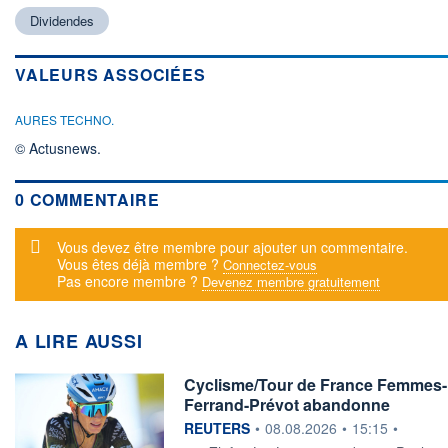
Dividendes
VALEURS ASSOCIÉES
AURES TECHNO.
© Actusnews.
0 COMMENTAIRE
Message d'alerte
Vous devez être membre pour ajouter un commentaire.
Vous êtes déjà membre ?
Connectez-vous
Pas encore membre ?
Devenez membre gratuitement
A LIRE AUSSI
Cyclisme/Tour de France Femmes-La
Ferrand-Prévot abandonne
information fournie par
REUTERS
•
08.08.2026
•
15:15
•