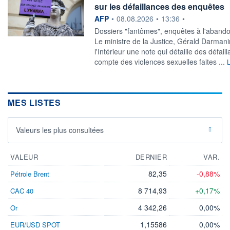
sur les défaillances des enquêtes
information fournie par
AFP
•
08.08.2026
•
13:36
•
Dossiers "fantômes", enquêtes à l'abando
Le ministre de la Justice, Gérald Darman
l'Intérieur une note qui détaille des défai
compte des violences sexuelles faites ...
L
MES LISTES
Valeurs les plus consultées
VALEUR
DERNIER
VAR.
82,35
-0,88%
Pétrole Brent
8 714,93
+0,17%
CAC 40
4 342,26
0,00%
Or
1,15586
0,00%
EUR/USD SPOT