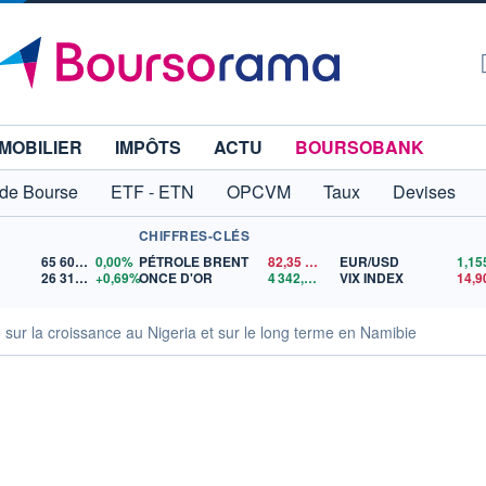
MOBILIER
IMPÔTS
ACTU
BOURSOBANK
 de Bourse
ETF - ETN
OPCVM
Taux
Devises
CHIFFRES-CLÉS
65 606,71
0,00%
PÉTROLE BRENT
82,35
$US
EUR/USD
26 319,45
+0,69%
ONCE D'OR
4 342,26
$US
VIX INDEX
14,9
e sur la croissance au Nigeria et sur le long terme en Namibie