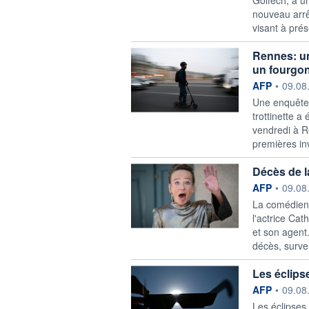
nouveau arrê
visant à prés
Rennes: un
un fourgo
information f
AFP
•
09.08
Une enquête 
trottinette 
vendredi à R
premières inv
Décès de l
information f
AFP
•
09.08
La comédienn
l'actrice Cat
et son agent
décès, surve
Les éclips
information f
AFP
•
09.08
Les éclipses