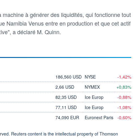
la machine à générer des liquidités, qui fonctionne tout
ue Namibia Venus entre en production et que cet actif
tive", a déclaré M. Quinn.
186,560 USD
NYSE
-1,42%
2,66 USD
NYMEX
+0,83%
82,35 USD
Ice Europ
-0,88%
77,11 USD
Ice Europ
-1,08%
74,090 EUR
Euronext Paris
-0,60%
ved. Reuters content is the intellectual property of Thomson