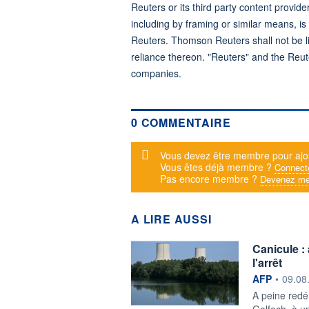
Reuters or its third party content provide
including by framing or similar means, is
Reuters. Thomson Reuters shall not be lia
reliance thereon. "Reuters" and the Reut
companies.
0 COMMENTAIRE
Message d'alerte
Vous devez être membre pour ajo
Vous êtes déjà membre ?
Connect
Pas encore membre ?
Devenez me
A LIRE AUSSI
Canicule :
l'arrêt
information f
AFP
•
09.08
A peine redém
Golfech, à u