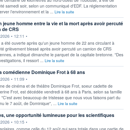
té samedi soir, selon un communiqué d'EDF. La réglementation
erver l'environnement et la ...
Lire la suite
 jeune homme entre la vie et la mort après avoir percuté
n de CRS
ournie par
.2026
•
12:11
•
a été ouverte après qu'un jeune homme de 22 ans circulant à
a été grièvement blessé après avoir percuté un camion de CRS
ennes, a indiqué dimanche le parquet de la capitale bretonne. "Des
estigations, il ressort ...
Lire la suite
a comédienne Dominique Frot à 68 ans
ournie par
.2026
•
11:09
•
e de cinéma et de théâtre Dominique Frot, soeur cadette de
herine Frot, est décédée vendredi à 68 ans à Paris, selon sa famille
. "C’est avec beaucoup de tristesse que nous vous faisons part du
nu le 7 août, de Dominique", ...
Lire la suite
es, une opportunité lumineuse pour les scientifiques
ournie par
.2026
•
10:15
•
 solaires, comme celle du 12 août qui sera totale dans une partie de