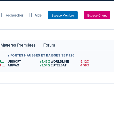
Rechercher
Aide
Espace Membre
Espace Client
Matières Premières
Forum
+ FORTES HAUSSES ET BAISSES SBF 120
1,1559
$US
UBISOFT
+4,43%
WORLDLINE
-5,12%
0
$US
ABIVAX
+3,54%
EUTELSAT
-4,58%