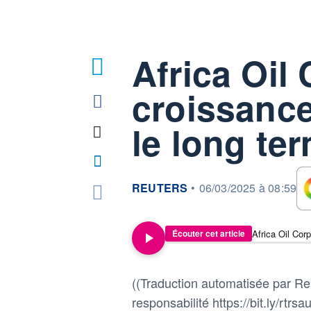
Africa Oil 
croissance
le long te
information fournie par
REUTERS
•
06/03/2025 à 08:59
Écouter cet article
((Traduction automatisée par Reu
responsabilité https://bit.ly/rtrsau