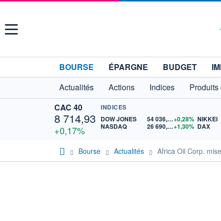
Menu
BOURSE
ÉPARGNE
BUDGET
IM
Actualités
Actions
Indices
Produits
CAC 40
INDICES
8 714,93
DOW JONES
54 036,93
+0,28%
NIKKEI
NASDAQ
26 690,62
+1,30%
DAX
+0,17%
Bourse
Actualités
Africa Oil Corp. mis