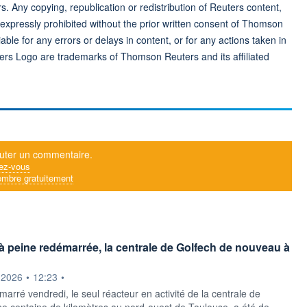
rs. Any copying, republication or redistribution of Reuters content,
 expressly prohibited without the prior written consent of Thomson
ble for any errors or delays in content, or for any actions taken in
ers Logo are trademarks of Thomson Reuters and its affiliated
uter un commentaire.
ez-vous
mbre gratuitement
 à peine redémarrée, la centrale de Golfech de nouveau à
ournie par
.2026
•
12:23
•
arré vendredi, le seul réacteur en activité de la centrale de
ne centaine de kilomètres au nord-ouest de Toulouse, a été de