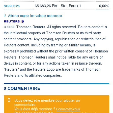
65 683,26 Pts
Six - Forex 1
0,00%
NIKKEI 225
Afficher toutes les valeurs associées
© 2026 Thomson Reuters. All rights reserved. Reuters content is
the intellectual property of Thomson Reuters or its third party
content providers. Any copying, republication or redistribution of
Reuters content, including by framing or similar means, is
expressly prohibited without the prior written consent of Thomson
Reuters. Thomson Reuters shall not be liable for any errors or
delays in content, or for any actions taken in reliance thereon.
"Reuters" and the Reuters Logo are trademarks of Thomson
Reuters and its affiliated companies.
0 COMMENTAIRE
Message d'alerte
Vous devez être membre pour ajouter un
commentaire.
Vous êtes déjà membre ?
Connectez-vous
Pas encore membre ?