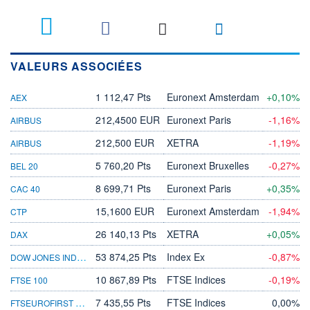
VALEURS ASSOCIÉES
1 112,47 Pts
Euronext Amsterdam
+0,10%
AEX
212,4500 EUR
Euronext Paris
-1,16%
AIRBUS
212,500 EUR
XETRA
-1,19%
AIRBUS
5 760,20 Pts
Euronext Bruxelles
-0,27%
BEL 20
8 699,71 Pts
Euronext Paris
+0,35%
CAC 40
15,1600 EUR
Euronext Amsterdam
-1,94%
CTP
26 140,13 Pts
XETRA
+0,05%
DAX
DOW JONES INDUSTRIAL AVERAGE
53 874,25 Pts
Index Ex
-0,87%
10 867,89 Pts
FTSE Indices
-0,19%
FTSE 100
FTSEUROFIRST 300 INDEX - PERSO
7 435,55 Pts
FTSE Indices
0,00%