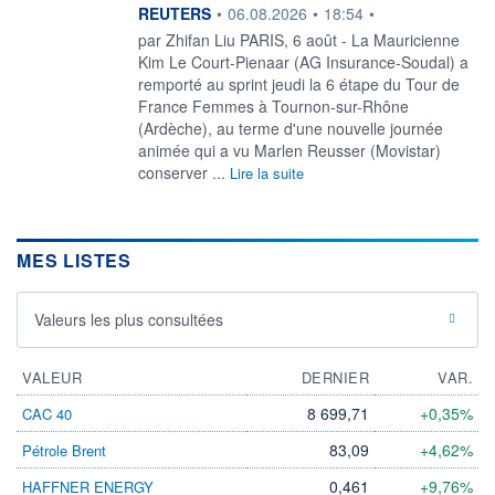
information fournie par
REUTERS
•
06.08.2026
•
18:54
•
par Zhifan Liu PARIS, 6 août - La Mauricienne
Kim Le Court-Pienaar (AG ‌Insurance-Soudal) a
remporté au sprint jeudi la 6 étape du Tour de
France Femmes à Tournon-sur-Rhône
(Ardèche), au ​terme d'une nouvelle journée
animée qui a vu Marlen Reusser (Movistar)
conserver ...
Lire la suite
MES LISTES
Valeurs les plus consultées
VALEUR
DERNIER
VAR.
8 699,71
+0,35%
CAC 40
83,09
+4,62%
Pétrole Brent
0,461
+9,76%
HAFFNER ENERGY