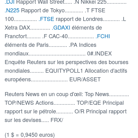
.DJI
Rapport Wall Street..... .N Nikkei 225.............
.N225
Rapport de Tokyo............ .T FTSE
100...............
.FTSE
rapport de Londres........... .L
Xetra DAX.............
.GDAXI
éléments de
Francfort......... .F CAC-40.................
.FCHI
éléments de Paris............ .PA Indices
mondiaux..................................... 0#.INDEX
Enquête Reuters sur les perspectives des bourses
mondiales......... EQUITYPOLL1 Allocation d'actifs
européens........................ EUR/ASSET
Reuters News en un coup d'œil: Top News.............
TOP/NEWS Actions.............. TOP/EQE Principal
rapport sur le pétrole........... O/R Principal rapport
sur les devises..... FRX/
(1 $ = 0,9450 euros)