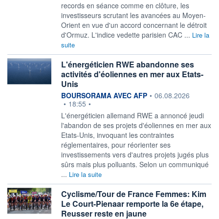
records en séance comme en clôture, les
investisseurs scrutant les avancées au Moyen-
Orient en vue d'un accord concernant le détroit
d'Ormuz. L'indice vedette parisien CAC ...
Lire la
suite
L'énergéticien RWE abandonne ses
activités d'éoliennes en mer aux Etats-
Unis
information fournie par
BOURSORAMA AVEC AFP
•
06.08.2026
•
18:55
•
L'énergéticien allemand RWE a annoncé jeudi
l'abandon de ses projets d'éoliennes en mer aux
Etats-Unis, invoquant les contraintes
réglementaires, pour réorienter ses
investissements vers d'autres projets jugés plus
sûrs mais plus polluants. Selon un communiqué
...
Lire la suite
Cyclisme/Tour de France Femmes: Kim
Le Court-Pienaar remporte la 6e étape,
Reusser reste en jaune