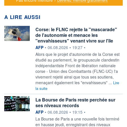
Devenez membre gratuitement
A LIRE AUSSI
Corse: le FLNC rejette la "mascarade"
de l'autonomie et menace les
"envahisseurs" venant vivre sur l'île
information fournie par
AFP
•
06.08.2026
•
19:27
•
Alors que le projet d'autonomie de la Corse est
étudié au parlement, le groupuscule clandestin
indépendantiste Front de libération nationale
corse - Union des Combattants (FLNC-UC) l'a
vivement rejeté ainsi que tous ses soutiens,
menaçant également les "envahisseurs" ...
Lire
la suite
La Bourse de Paris reste perchée sur
ses niveaux records
information fournie par
AFP
•
06.08.2026
•
19:15
•
La Bourse de Paris a une nouvelle fois terminé
en hausse jeudi, enregistrant des niveaux