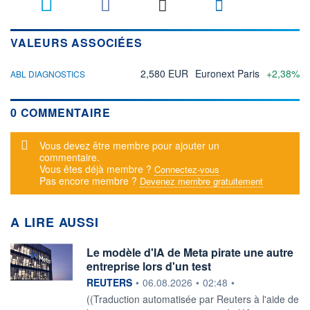
VALEURS ASSOCIÉES
2,580 EUR
Euronext Paris
+2,38%
ABL DIAGNOSTICS
0 COMMENTAIRE
Message d'alerte
Vous devez être membre pour ajouter un
commentaire.
Vous êtes déjà membre ?
Connectez-vous
Pas encore membre ?
Devenez membre gratuitement
A LIRE AUSSI
Le modèle d'IA de Meta pirate une autre
entreprise lors d'un test
information fournie par
REUTERS
•
06.08.2026
•
02:48
•
((Traduction automatisée par Reuters à l'aide de