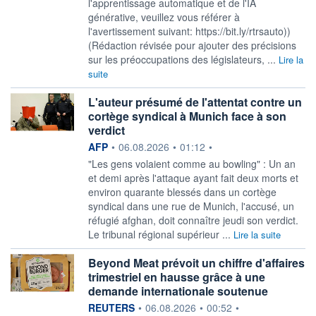
l'apprentissage automatique et de l'IA
générative, veuillez vous référer à
l'avertissement suivant: https://bit.ly/rtrsauto))
(Rédaction révisée pour ajouter des précisions
sur les préoccupations des législateurs, ...
Lire la
suite
L'auteur présumé de l'attentat contre un
cortège syndical à Munich face à son
verdict
information fournie par
AFP
•
06.08.2026
•
01:12
•
"Les gens volaient comme au bowling" : Un an
et demi après l'attaque ayant fait deux morts et
environ quarante blessés dans un cortège
syndical dans une rue de Munich, l'accusé, un
réfugié afghan, doit connaître jeudi son verdict.
Le tribunal régional supérieur ...
Lire la suite
Beyond Meat prévoit un chiffre d'affaires
trimestriel en hausse grâce à une
demande internationale soutenue
information fournie par
REUTERS
•
06.08.2026
•
00:52
•