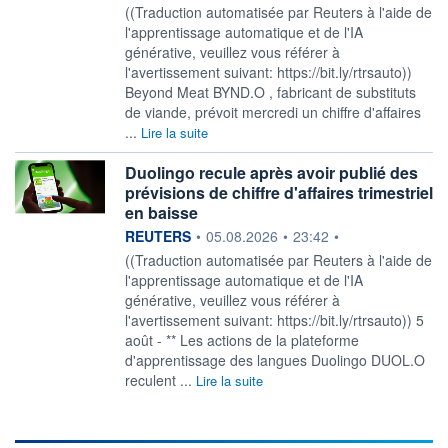
((Traduction automatisée par Reuters à l'aide de
l'apprentissage automatique et de l'IA
générative, veuillez vous référer à
l'avertissement suivant: https://bit.ly/rtrsauto))
Beyond Meat BYND.O , fabricant de substituts
de viande, prévoit mercredi un chiffre d'affaires
...
Lire la suite
Duolingo recule après avoir publié des
prévisions de chiffre d'affaires trimestriel
en baisse
information fournie par
REUTERS
•
05.08.2026
•
23:42
•
((Traduction automatisée par Reuters à l'aide de
l'apprentissage automatique et de l'IA
générative, veuillez vous référer à
l'avertissement suivant: https://bit.ly/rtrsauto)) 5
août - ** Les actions de la plateforme
d'apprentissage des langues Duolingo DUOL.O
reculent ...
Lire la suite