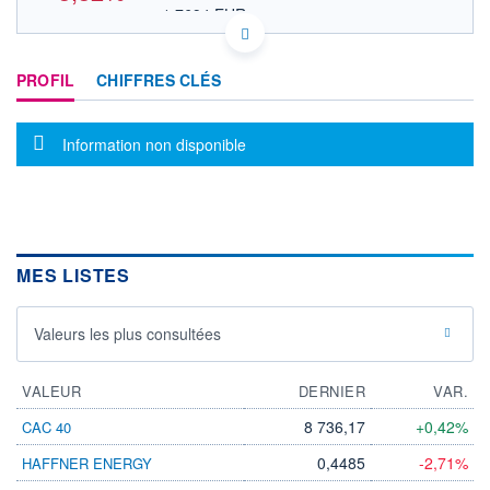
1,7694 EUR
VALEUR INDICATIVE
NASDAQ COMPOSITE
INDICE DE RÉFÉRENCE
KYG9449A1426 UK
PROFIL
CHIFFRES CLÉS
DONNÉES TEMPS DIFFÉRÉ
Politique d'exécution
Cotation sur les autres places
Message d'information
Information non disponible
2,3
2,2
2,1
MES LISTES
2,0
17h43
19h51
Valeurs les plus consultées
INDICE DE RÉFÉRENCE
NASDAQ Composite
VALEUR
DERNIER
VAR.
OUVERTURE
CLÔTURE VEILLE
2,0200
2,1100
8 736,17
+0,42%
CAC 40
+ HAUT
+ BAS
0,4485
-2,71%
HAFFNER ENERGY
2,2498
1,9100