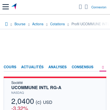
Menu
Connexion
Bourse
Actions
Cotations
Profil UCOMMUNE INTL
COURS
ACTUALITÉS
ANALYSES
CONSENSUS
Société
SOCIÉTÉ
UCOMMUNE INTL RG-A
HISTORIQUE
NASDAQ
2,0400
(c)
ACTIONNAIRES
USD
-3,32%