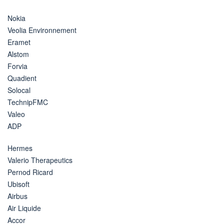
Nokia
Veolia Environnement
Eramet
Alstom
Forvia
Quadient
Solocal
TechnipFMC
Valeo
ADP
Hermes
Valerio Therapeutics
Pernod Ricard
Ubisoft
Airbus
Air Liquide
Accor