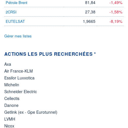
81,84
-1,49%
Pétrole Brent
VOLUME
CAPITAL ÉCHANGÉ
0
0,00%
27,38
-1,58%
2CRSI
VALORISATION
1,9665
-8,19%
EUTELSAT
LIMITE À LA
LIMITE À LA
BAISSE
HAUSSE
0,0000
0,0000
Gérer mes listes
RENDEMENT
PER ESTIMÉ
ESTIMÉ 2026
2026
-
-
ACTIONS LES PLUS RECHERCHÉES *
DERNIER
ÉCHANGE
Axa
06.08.26 / 22:00:00
Air France-KLM
ÉLIGIBILITÉ
Essilor Luxxotica
Non éligible
Boursobank
Michelin
Schneider Electric
+ PORTEFEUILLE
+ LISTE
Cellectis
Danone
Getlink (ex - Gpe Eurotunnel)
LVMH
Nicox