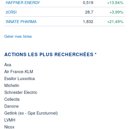
0,519
+13,94%
HAFFNER ENERGY
ÉLIGIBILITÉ
28,7
+3,99%
2CRSI
Non éligible
Boursobank
1,832
+21,49%
INNATE PHARMA
+ PORTEFEUILLE
+ LISTE
Gérer mes listes
ACTIONS LES PLUS RECHERCHÉES *
Axa
Air France-KLM
Essilor Luxxotica
Michelin
Schneider Electric
Cellectis
Danone
Getlink (ex - Gpe Eurotunnel)
LVMH
Nicox