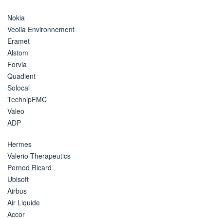
Nokia
Veolia Environnement
Eramet
Alstom
Forvia
Quadient
Solocal
TechnipFMC
Valeo
ADP
Hermes
Valerio Therapeutics
Pernod Ricard
Ubisoft
Airbus
Air Liquide
Accor