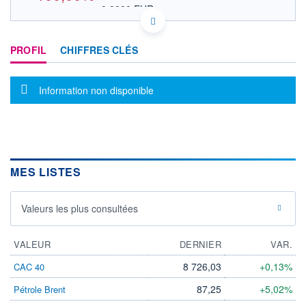
0,0000 EUR
VALEUR INDICATIVE
US4628371050 UCFI
DONNÉES TEMPS DIFFÉRÉ
PROFIL
CHIFFRES CLÉS
Politique d'exécution
Cotation sur les autres places
Message d'information
Information non disponible
OUVERTURE
CLÔTURE VEILLE
0,0000
5,5100
+ HAUT
+ BAS
0,0000
0,0000
VOLUME
CAPITAL ÉCHANGÉ
0
0,00%
MES LISTES
VALORISATION
LIMITE À LA
LIMITE À LA
Valeurs les plus consultées
BAISSE
HAUSSE
0,0000
0,0000
VALEUR
DERNIER
VAR.
RENDEMENT
PER ESTIMÉ
ESTIMÉ 2026
2026
-
-
8 726,03
+0,13%
CAC 40
DERNIER
87,25
+5,02%
Pétrole Brent
ÉCHANGE
-