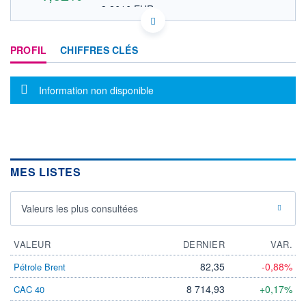
3,2616 EUR
VALEUR INDICATIVE
US05453U2033 SSII
DONNÉES TEMPS DIFFÉRÉ
PROFIL
CHIFFRES CLÉS
Politique d'exécution
Cotation sur les autres places
Message d'information
Information non disponible
3,9
3,8
3,7
3,6
MES LISTES
19h00
20h29
21h58
OUVERTURE
CLÔTURE VEILLE
Valeurs les plus consultées
3,7400
3,7100
+ HAUT
+ BAS
3,7950
3,6500
VALEUR
DERNIER
VAR.
VOLUME
CAPITAL ÉCHANGÉ
82,35
-0,88%
Pétrole Brent
0
0,00%
8 714,93
+0,17%
CAC 40
VALORISATION
CAPI.
BOURSIÈRE
754 MUSD