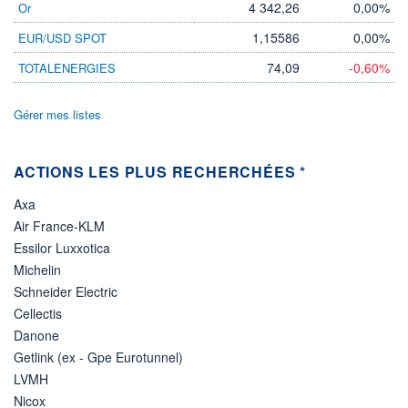
749 MUSD
4 342,26
0,00%
Or
LIMITE À LA
LIMITE À LA
1,15586
0,00%
EUR/USD SPOT
BAISSE
HAUSSE
0,0000
0,0000
74,09
-0,60%
TOTALENERGIES
RENDEMENT
PER ESTIMÉ
ESTIMÉ 2026
2026
-
-
Gérer mes listes
DERNIER
ÉCHANGE
07.08.26 / 22:00:00
ACTIONS LES PLUS RECHERCHÉES *
ÉLIGIBILITÉ
Axa
Non éligible
Boursobank
Air France-KLM
Essilor Luxxotica
+ PORTEFEUILLE
+ LISTE
Michelin
Schneider Electric
Cellectis
Danone
Getlink (ex - Gpe Eurotunnel)
LVMH
Nicox