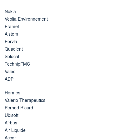
Nokia
Veolia Environnement
Eramet
Alstom
Forvia
Quadient
Solocal
TechnipFMC
Valeo
ADP
Hermes
Valerio Therapeutics
Pernod Ricard
Ubisoft
Airbus
Air Liquide
Accor