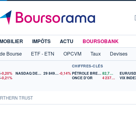
MOBILIER
IMPÔTS
ACTU
BOURSOBANK
 de Bourse
ETF - ETN
OPCVM
Taux
Devises
CHIFFRES-CLÉS
5
-0,20%
NASDAQ DEC26
29 849,75
-0,14%
PÉTROLE BRENT
82,70
$US
EUR/US
5
-0,21%
ONCE D'OR
4 237,31
$US
VIX INDE
NORTHERN TRUST