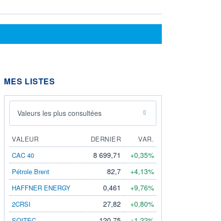
MES LISTES
Valeurs les plus consultées
VALEUR
DERNIER
VAR.
8 699,71
+0,35%
CAC 40
82,7
+4,13%
Pétrole Brent
0,461
+9,76%
HAFFNER ENERGY
27,82
+0,80%
2CRSI
120,75
+1,22%
SOITEC