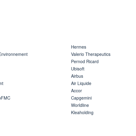
Hermes
 Environnement
Valerio Therapeutics
Pernod Ricard
Ubisoft
Airbus
nt
Air Liquide
Accor
ipFMC
Capgemini
Worldline
Kleaholding