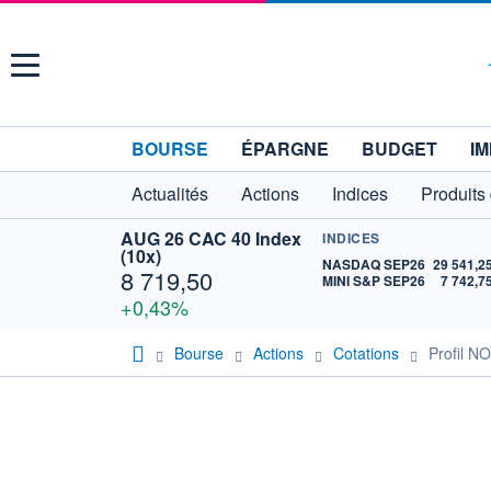
Menu
BOURSE
ÉPARGNE
BUDGET
IM
Actualités
Actions
Indices
Produits
AUG 26 CAC 40 Index
INDICES
(10x)
NASDAQ SEP26
29 541,2
8 719,50
MINI S&P SEP26
7 742,7
+0,43%
Bourse
Actions
Cotations
Profil 