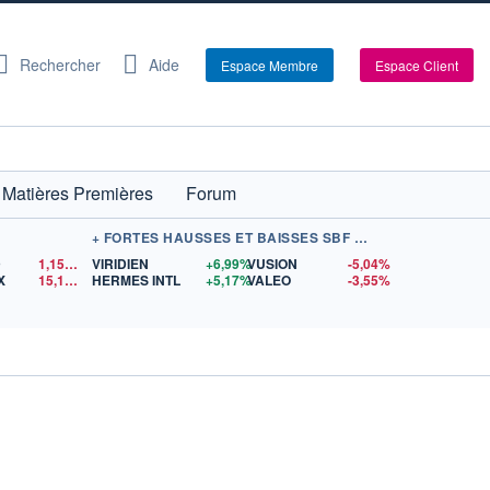
Rechercher
Aide
Espace Membre
Espace Client
Matières Premières
Forum
+ FORTES HAUSSES ET BAISSES SBF 120
D
1,1522
$US
VIRIDIEN
+6,99%
VUSION
-5,04%
X
15,17
$US
HERMES INTL
+5,17%
VALEO
-3,55%