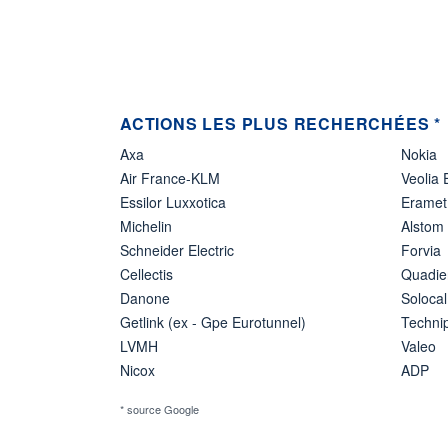
ACTIONS LES PLUS RECHERCHÉES *
Axa
Nokia
Air France-KLM
Veolia
Essilor Luxxotica
Eramet
Michelin
Alstom
Schneider Electric
Forvia
Cellectis
Quadie
Danone
Solocal
Getlink (ex - Gpe Eurotunnel)
Techn
LVMH
Valeo
Nicox
ADP
* source Google