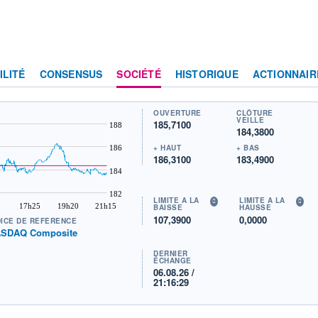
ILITÉ
CONSENSUS
SOCIÉTÉ
HISTORIQUE
ACTIONNAIR
OUVERTURE
CLÔTURE
VEILLE
185,7100
188
184,3800
+ HAUT
+ BAS
186
186,3100
183,4900
184
182
LIMITE À LA
LIMITE À LA
17h25
19h20
21h15
BAISSE
HAUSSE
107,3900
0,0000
DICE DE RÉFÉRENCE
SDAQ Composite
DERNIER
ÉCHANGE
06.08.26 /
21:16:29