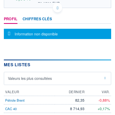
78,0538 EUR
VALEUR INDICATIVE
NASDAQ COMPOSITE
INDICE DE RÉFÉRENCE
US53635D2027 LQDA
PROFIL
CHIFFRES CLÉS
DONNÉES TEMPS DIFFÉRÉ
Politique d'exécution
Cotation sur les autres places
Message d'information
Information non disponible
92
90
MES LISTES
88
17h40
19h50
Valeurs les plus consultées
INDICE DE RÉFÉRENCE
NASDAQ Composite
VALEUR
DERNIER
VAR.
OUVERTURE
CLÔTURE VEILLE
89,6700
89,4200
82,35
-0,88%
Pétrole Brent
+ HAUT
+ BAS
8 714,93
+0,17%
CAC 40
91,2800
88,2201