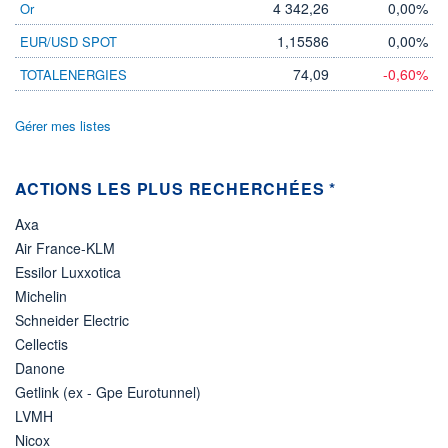
4 342,26
0,00%
Or
VOLUME
CAPITAL ÉCHANGÉ
0
0,00%
1,15586
0,00%
EUR/USD SPOT
VALORISATION
CAPI.
BOURSIÈRE
8 023 MUSD
74,09
-0,60%
TOTALENERGIES
9 068 MUSD
LIMITE À LA
LIMITE À LA
BAISSE
HAUSSE
Gérer mes listes
0,0000
0,0000
RENDEMENT
PER ESTIMÉ
ESTIMÉ 2026
2026
ACTIONS LES PLUS RECHERCHÉES *
-
24,11
Axa
DERNIER
ÉCHANGE
Air France-KLM
07.08.26 / 22:00:00
Essilor Luxxotica
ÉLIGIBILITÉ
RISQUE ESG
Michelin
BOURSOVIE LUX
37,1/100 (Élevé)
Schneider Electric
Cellectis
+ PORTEFEUILLE
+ LISTE
Danone
Getlink (ex - Gpe Eurotunnel)
LVMH
Nicox