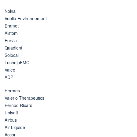
Nokia
Veolia Environnement
Eramet
Alstom
Forvia
Quadient
Solocal
TechnipFMC
Valeo
ADP
Hermes
Valerio Therapeutics
Pernod Ricard
Ubisoft
Airbus
Air Liquide
Accor