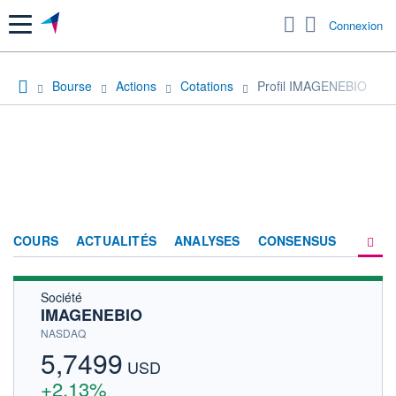
Menu
Connexion
Bourse
Actions
Cotations
Profil IMAGENEBIO
COURS
ACTUALITÉS
ANALYSES
CONSENSUS
Société
SOCIÉTÉ
IMAGENEBIO
HISTORIQUE
NASDAQ
5,7499
ACTIONNAIRES
USD
+2,13%