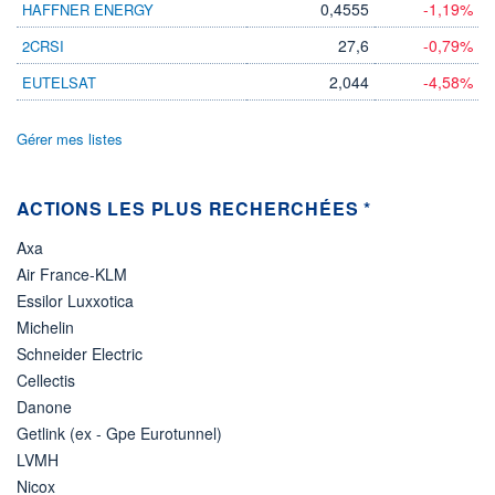
0,4555
-1,19%
HAFFNER ENERGY
VOLUME
CAPITAL ÉCHANGÉ
0
0,00%
27,6
-0,79%
2CRSI
VALORISATION
CAPI.
BOURSIÈRE
65 MUSD
2,044
-4,58%
EUTELSAT
69 MUSD
LIMITE À LA
LIMITE À LA
BAISSE
HAUSSE
Gérer mes listes
0,0000
0,0000
RENDEMENT
PER ESTIMÉ
ESTIMÉ 2026
2026
ACTIONS LES PLUS RECHERCHÉES *
-
-
Axa
DERNIER
ÉCHANGE
Air France-KLM
07.08.26 / 21:33:59
Essilor Luxxotica
ÉLIGIBILITÉ
Michelin
Non éligible
Schneider Electric
Boursobank
Cellectis
+ PORTEFEUILLE
+ LISTE
Danone
Getlink (ex - Gpe Eurotunnel)
LVMH
Nicox