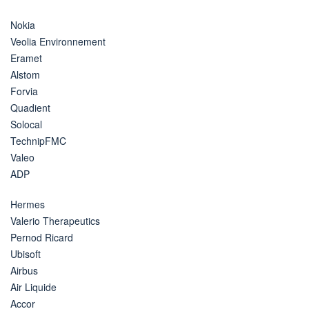
Nokia
Veolia Environnement
Eramet
Alstom
Forvia
Quadient
Solocal
TechnipFMC
Valeo
ADP
Hermes
Valerio Therapeutics
Pernod Ricard
Ubisoft
Airbus
Air Liquide
Accor