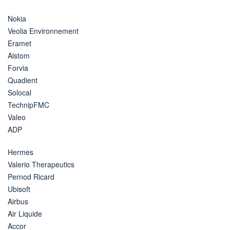
Nokia
Veolia Environnement
Eramet
Alstom
Forvia
Quadient
Solocal
TechnipFMC
Valeo
ADP
Hermes
Valerio Therapeutics
Pernod Ricard
Ubisoft
Airbus
Air Liquide
Accor