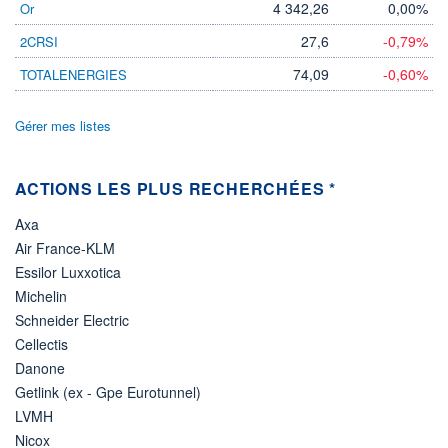
-
-
4 342,26
0,00%
Or
27,6
-0,79%
2CRSI
DERNIER
DATE
DIVIDENDE
DERNIER
DIVIDENDE
0,00 EUR
74,09
-0,60%
TOTALENERGIES
-
PROCHAIN
DIVIDENDE
Gérer mes listes
-
ÉLIGIBILITÉ
Non éligible
ACTIONS LES PLUS RECHERCHÉES *
Boursobank
Axa
+ PORTEFEUILLE
+ LISTE
Air France-KLM
Essilor Luxxotica
Michelin
Schneider Electric
Cellectis
Danone
Getlink (ex - Gpe Eurotunnel)
LVMH
Nicox