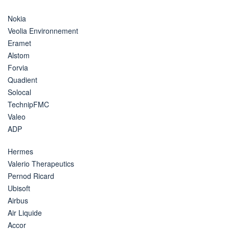
Nokia
Veolia Environnement
Eramet
Alstom
Forvia
Quadient
Solocal
TechnipFMC
Valeo
ADP
Hermes
Valerio Therapeutics
Pernod Ricard
Ubisoft
Airbus
Air Liquide
Accor