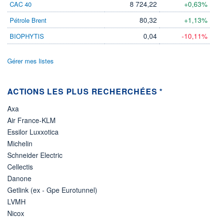
8 724,22
+0,63%
CAC 40
ÉLIGIBILITÉ
80,32
+1,13%
Pétrole Brent
Non éligible
Boursobank
0,04
-10,11%
BIOPHYTIS
+ PORTEFEUILLE
+ LISTE
Gérer mes listes
ACTIONS LES PLUS RECHERCHÉES *
Axa
Air France-KLM
Essilor Luxxotica
Michelin
Schneider Electric
Cellectis
Danone
Getlink (ex - Gpe Eurotunnel)
LVMH
Nicox