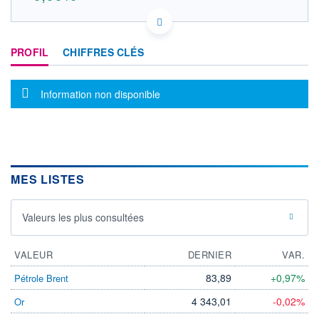
FR0012872141 FR0012872141
DONNÉES TEMPS DIFFÉRÉ
PROFIL
CHIFFRES CLÉS
Politique d'exécution
Cotation sur les autres places
Message d'information
Information non disponible
OUVERTURE
CLÔTURE VEILLE
0,000
0,000
+ HAUT
+ BAS
0,000
0,000
VOLUME
CAPITAL ÉCHANGÉ
0
0,00%
MES LISTES
VALORISATION
DERNIER ÉCHANGE
LIMITE À LA
LIMITE À LA
BAISSE
HAUSSE
Valeurs les plus consultées
0,000
0,000
RENDEMENT
PER ESTIMÉ
VALEUR
DERNIER
VAR.
ESTIMÉ 2026
2026
-
-
83,89
+0,97%
Pétrole Brent
DERNIER
DATE
4 343,01
-0,02%
Or
DIVIDENDE
DERNIER
DIVIDENDE
0,00 EUR