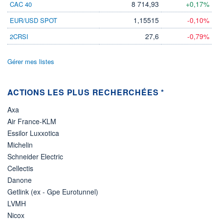
-
8 714,93
+0,17%
CAC 40
PROCHAIN
1,15515
-0,10%
EUR/USD SPOT
DIVIDENDE
-
27,6
-0,79%
2CRSI
ÉLIGIBILITÉ
Non éligible
Boursobank
Gérer mes listes
+ PORTEFEUILLE
+ LISTE
ACTIONS LES PLUS RECHERCHÉES *
Axa
Air France-KLM
Essilor Luxxotica
Michelin
Schneider Electric
Cellectis
Danone
Getlink (ex - Gpe Eurotunnel)
LVMH
Nicox