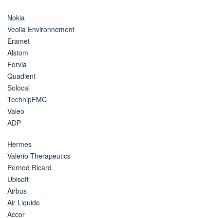
Nokia
Veolia Environnement
Eramet
Alstom
Forvia
Quadient
Solocal
TechnipFMC
Valeo
ADP
Hermes
Valerio Therapeutics
Pernod Ricard
Ubisoft
Airbus
Air Liquide
Accor