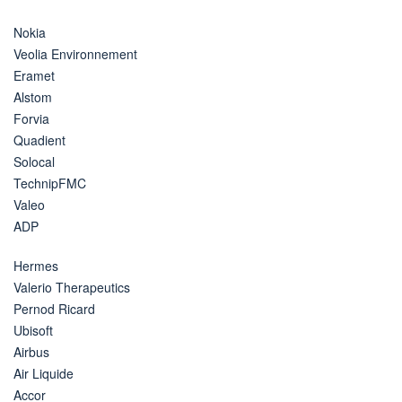
Nokia
Veolia Environnement
Eramet
Alstom
Forvia
Quadient
Solocal
TechnipFMC
Valeo
ADP
Hermes
Valerio Therapeutics
Pernod Ricard
Ubisoft
Airbus
Air Liquide
Accor