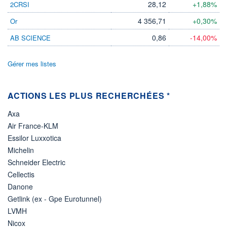
28,12
+1,88%
2CRSI
DIVIDENDE
0,00 CAD
-
4 356,71
+0,30%
Or
PROCHAIN
DIVIDENDE
0,86
-14,00%
AB SCIENCE
-
ÉLIGIBILITÉ
Gérer mes listes
Non éligible
Boursobank
ACTIONS LES PLUS RECHERCHÉES *
+ PORTEFEUILLE
+ LISTE
Axa
Air France-KLM
Essilor Luxxotica
Michelin
Schneider Electric
Cellectis
Danone
Getlink (ex - Gpe Eurotunnel)
LVMH
Nicox